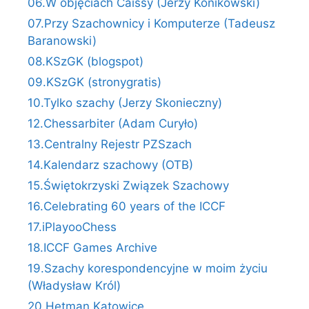
06.W objęciach Caissy (Jerzy Konikowski)
07.Przy Szachownicy i Komputerze (Tadeusz
Baranowski)
08.KSzGK (blogspot)
09.KSzGK (stronygratis)
10.Tylko szachy (Jerzy Skonieczny)
12.Chessarbiter (Adam Curyło)
13.Centralny Rejestr PZSzach
14.Kalendarz szachowy (OTB)
15.Świętokrzyski Związek Szachowy
16.Celebrating 60 years of the ICCF
17.iPlayooChess
18.ICCF Games Archive
19.Szachy korespondencyjne w moim życiu
(Władysław Król)
20.Hetman Katowice