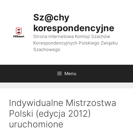
Przejdź
do
Sz@chy
treści
korespondencyjne
Strona internetowa Komisji Szachów
Korespondencyjnych Polskiego Związku
Szachowego
Menu
Indywidualne Mistrzostwa
Polski (edycja 2012)
uruchomione