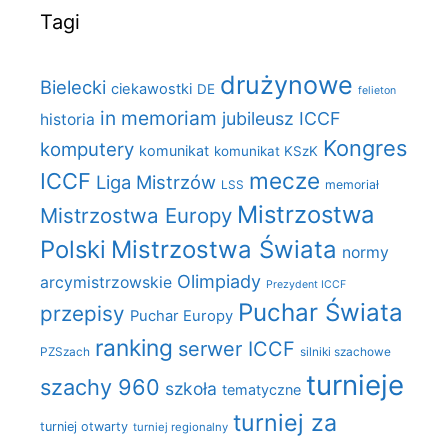
Tagi
drużynowe
Bielecki
ciekawostki
DE
felieton
in memoriam
jubileusz ICCF
historia
Kongres
komputery
komunikat
komunikat KSzK
mecze
ICCF
Liga Mistrzów
LSS
memoriał
Mistrzostwa
Mistrzostwa Europy
Polski
Mistrzostwa Świata
normy
Olimpiady
arcymistrzowskie
Prezydent ICCF
Puchar Świata
przepisy
Puchar Europy
ranking
serwer ICCF
PZSzach
silniki szachowe
turnieje
szachy 960
szkoła
tematyczne
turniej za
turniej otwarty
turniej regionalny