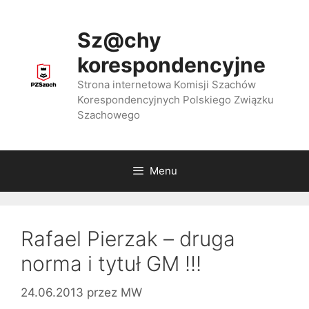
Przejdź
do
Sz@chy
treści
korespondencyjne
Strona internetowa Komisji Szachów
Korespondencyjnych Polskiego Związku
Szachowego
Menu
Rafael Pierzak – druga
norma i tytuł GM !!!
24.06.2013
przez
MW