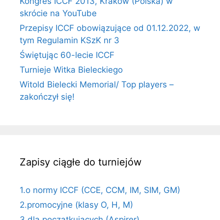
Kongres ICCF 2013, Kraków (Polska) w
skrócie na YouTube
Przepisy ICCF obowiązujące od 01.12.2022, w
tym Regulamin KSzK nr 3
Świętując 60-lecie ICCF
Turnieje Witka Bieleckiego
Witold Bielecki Memorial/ Top players –
zakończył się!
Zapisy ciągłe do turniejów
1.o normy ICCF (CCE, CCM, IM, SIM, GM)
2.promocyjne (klasy O, H, M)
3.dla początkujących (Aspirer)