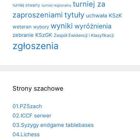
turniej za
turniej otwarty
turniej regionalny
zaproszeniami
tytuły
uchwała KSzK
wyniki
wyróżnienia
weteran
wybory
zebranie KSzGK
Zespół Ewidencji i Klasyfikacji
zgłoszenia
Strony szachowe
01.PZSzach
02.ICCF serwer
03.Syzygy endgame tablebases
04.Lichess