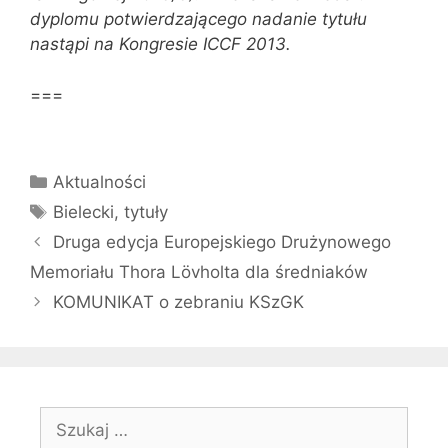
dyplomu potwierdzającego nadanie tytułu
nastąpi na Kongresie ICCF 2013.
===
Kategorie
Aktualności
Tagi
Bielecki
,
tytuły
Druga edycja Europejskiego Drużynowego
Memoriału Thora Lövholta dla średniaków
KOMUNIKAT o zebraniu KSzGK
Szukaj: