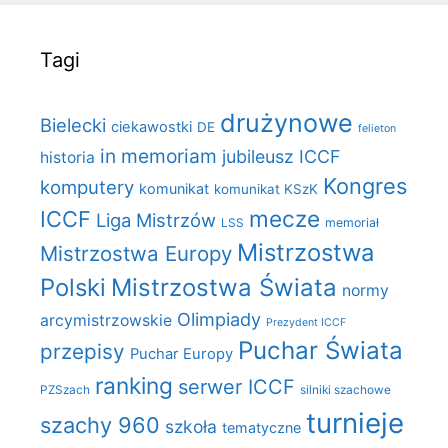
Tagi
drużynowe
Bielecki
ciekawostki
DE
felieton
in memoriam
jubileusz ICCF
historia
Kongres
komputery
komunikat
komunikat KSzK
mecze
ICCF
Liga Mistrzów
LSS
memoriał
Mistrzostwa
Mistrzostwa Europy
Polski
Mistrzostwa Świata
normy
Olimpiady
arcymistrzowskie
Prezydent ICCF
Puchar Świata
przepisy
Puchar Europy
ranking
serwer ICCF
PZSzach
silniki szachowe
turnieje
szachy 960
szkoła
tematyczne