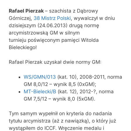
Rafael Pierzak
– szachista z Dąbrowy
Górniczej,
38 Mistrz Polski
, wywalczył w dniu
dzisiejszym (24.06.2013) drugą normę
arcymistrzowską GM w silnym
turnieju poświęconym pamięci Witolda
Bieleckiego!
Rafael Pierzak uzyskał dwie normy GM:
WS/GMN/013
(kat. 10), 2008-2011, norma
GM 8,0/12 – wynik 8,5 (0xGM);
MT-Bielecki/B
(kat. 12), 2012-?, norma
GM 7,5/12 – wynik 8,0 (5xGM).
Tym samym wypełnił on kryteria do nadania
tytułu arcymistrza (aż z nawiązką), o który już
wystąpiłem do ICCF. Wręczenie medalu i