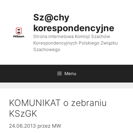
Przejdź
do
Sz@chy
treści
korespondencyjne
Strona internetowa Komisji Szachów
Korespondencyjnych Polskiego Związku
Szachowego
Menu
KOMUNIKAT o zebraniu
KSzGK
24.06.2013
przez
MW