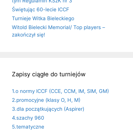
tym Regulamin KSzK nr 3
Świętując 60-lecie ICCF
Turnieje Witka Bieleckiego
Witold Bielecki Memorial/ Top players –
zakończył się!
Zapisy ciągłe do turniejów
1.o normy ICCF (CCE, CCM, IM, SIM, GM)
2.promocyjne (klasy O, H, M)
3.dla początkujących (Aspirer)
4.szachy 960
5.tematyczne