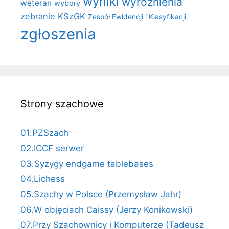
wyniki
wyróżnienia
weteran
wybory
zebranie KSzGK
Zespół Ewidencji i Klasyfikacji
zgłoszenia
Strony szachowe
01.PZSzach
02.ICCF serwer
03.Syzygy endgame tablebases
04.Lichess
05.Szachy w Polsce (Przemysław Jahr)
06.W objęciach Caissy (Jerzy Konikowski)
07.Przy Szachownicy i Komputerze (Tadeusz