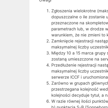
Uwagi
Zgłoszenia wielokrotne (maks
dopuszczalne o ile zostanie 
przeznaczone na skompletow
parametrach lub, w drodze wy
warunkiem, że nie zmieni to ka
Zamknięcie rejestracji nastą
maksymalnej liczby uczestni
Między 10 a 15 marca grupy
zostaną umieszczone na ser
Przedłużenie rejestracji nas
maksymalnej liczby uczestni
serwerze ICCF i uruchomiona
Zarówno w grupach głównych 
przestrzegana kolejność wed
kolejności decyduje tytuł, a 
W razie równej ilości punktów
b) punktacja S-B (Sonnebor