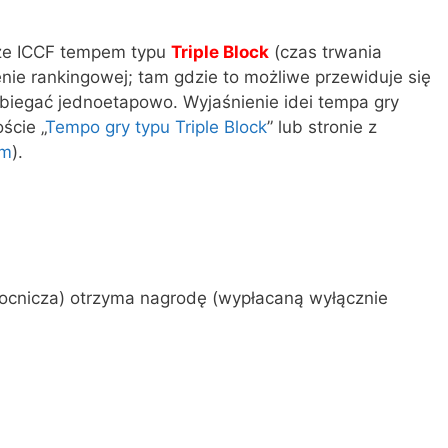
rze ICCF tempem typu
Triple Block
(czas trwania
enie rankingowej; tam gdzie to możliwe przewiduje się
biegać jednoetapowo. Wyjaśnienie idei tempa gry
ście „
Tempo gry typu Triple Block
” lub stronie z
em
).
1
ocnicza) otrzyma nagrodę (wypłacaną wyłącznie