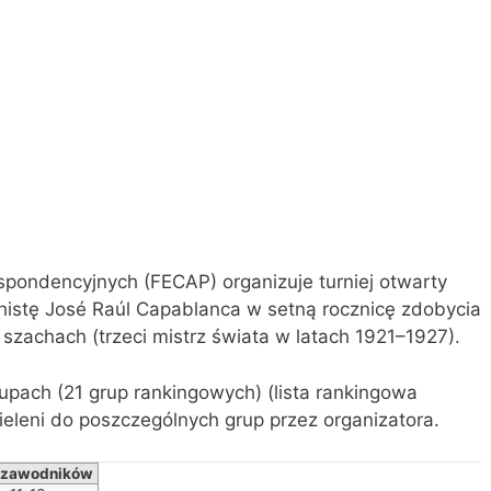
pondencyjnych (FECAP) organizuje turniej otwarty
istę José Raúl Capablanca w setną rocznicę zdobycia
 szachach (trzeci mistrz świata w latach 1921–1927).
pach (21 grup rankingowych) (lista rankingowa
eleni do poszczególnych grup przez organizatora.
ć zawodników