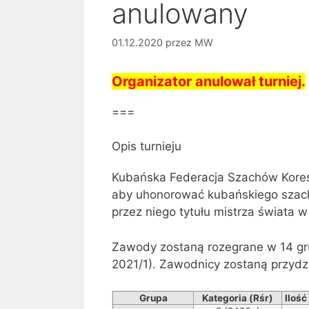
anulowany
01.12.2020
przez
MW
Organizator anulował turniej.
===
Opis turnieju
Kubańska Federacja Szachów Kores
aby uhonorować kubańskiego szach
przez niego tytułu mistrza świata w
Zawody zostaną rozegrane w 14 gru
2021/1). Zawodnicy zostaną przydzi
Grupa
Kategoria (Rśr)
Iloś