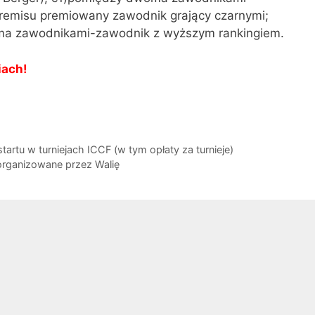
 remisu premiowany zawodnik grający czarnymi;
ma zawodnikami-zawodnik z wyższym rankingiem.
iach!
rtu w turniejach ICCF (w tym opłaty za turnieje)
organizowane przez Walię