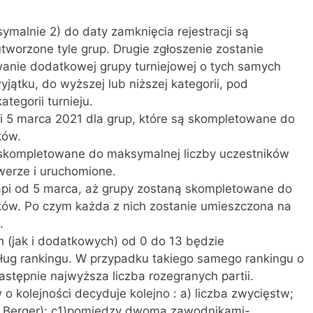
ymalnie 2) do daty zamknięcia rejestracji są
utworzone tyle grup. Drugie zgłoszenie zostanie
anie dodatkowej grupy turniejowej o tych samych
jątku, do wyższej lub niższej kategorii, pod
tegorii turnieju.
pi 5 marca 2021 dla grup, które są skompletowane do
ków.
 skompletowane do maksymalnej liczby uczestników
werze i uruchomione.
tąpi od 5 marca, aż grupy zostaną skompletowane do
ków. Po czym każda z nich zostanie umieszczona na
.
(jak i dodatkowych) od 0 do 13 będzie
ług rankingu. W przypadku takiego samego rankingu o
następnie najwyższa liczba rozegranych partii.
 o kolejności decyduje kolejno : a) liczba zwycięstw;
n Berger); c1)pomiędzy dwoma zawodnikami-