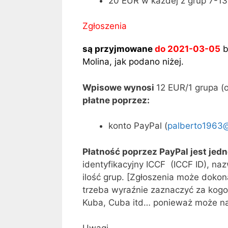
20 EUR w każdej z grup 7-13
Zgłoszenia
są przyjmowane
do 2021-03-05
b
Molina, jak podano niżej.
Wpisowe wynosi
12 EUR/1 grupa (o
płatne poprzez:
konto PayPal (
palberto1963
Płatność poprzez PayPal jest jed
identyfikacyjny ICCF (ICCF ID), naz
ilość grup. [Zgłoszenia może dokon
trzeba wyraźnie zaznaczyć za kogo
Kuba, Cuba itd… ponieważ może na