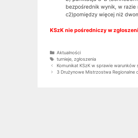
bezpośrednik wynik, w razie
c2)pomiędzy więcej niż dwo
KSzK nie pośredniczy w zgłoszen
Kategorie
Aktualności
Tagi
turnieje
,
zgłoszenia
Komunikat KSzK w sprawie warunków sta
3 Drużynowe Mistrzostwa Regionalne 