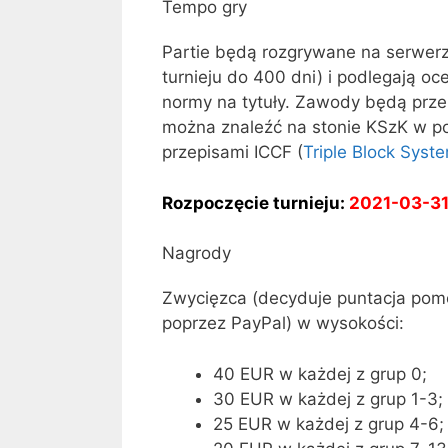
Tempo gry
Partie będą rozgrywane na serwe
turnieju do 400 dni) i podlegają oc
normy na tytuły. Zawody będą prze
można znaleźć na stonie KSzK w po
przepisami ICCF (
Triple Block Syst
Rozpoczęcie turnieju:
2021-03-3
Nagrody
Zwycięzca (decyduje puntacja pom
poprzez PayPal) w wysokości:
40 EUR w każdej z grup 0;
30 EUR w każdej z grup 1-3;
25 EUR w każdej z grup 4-6;