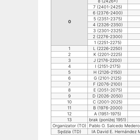
8 (2426+)
7 (2401-2425)
6 (2376-2400)
5 (2351-2375)
0
4 (2326-2350)
3 (2301-2325)
2 (2276-2300)
1 (2251-2275)
1
L (2226-2250)
2
K (2201-2225)
3
J (2176-2200)
4
I (2151-2175)
5
H (2126-2150)
6
G (2101-2125)
7
F (2076-2100)
8
E (2051-2075)
9
D (2026-2050)
10
C (2001-2025)
11
B (1976-2000)
12
A (1951-1975)
13
brak (poniżej 1951)
Organizator (TO)
Pablo O. Salcedo Medero
Sędzia (TD)
IA David E. Hernández 