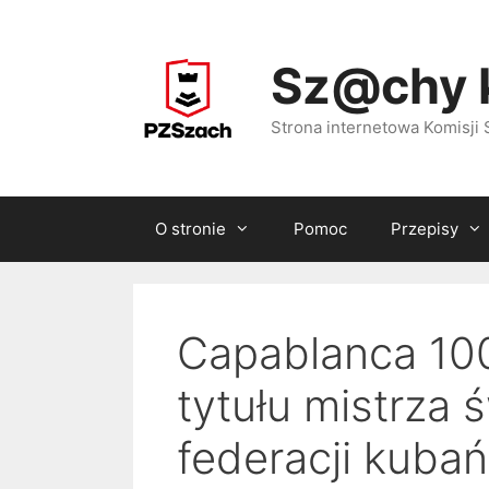
Przejdź
do
Sz@chy 
treści
Strona internetowa Komisj
O stronie
Pomoc
Przepisy
Capablanca 100
tytułu mistrza ś
federacji kubańs