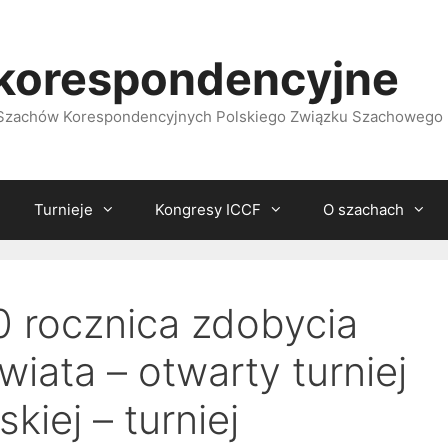
korespondencyjne
i Szachów Korespondencyjnych Polskiego Związku Szachowego
Turnieje
Kongresy ICCF
O szachach
 rocznica zdobycia
wiata – otwarty turniej
kiej – turniej