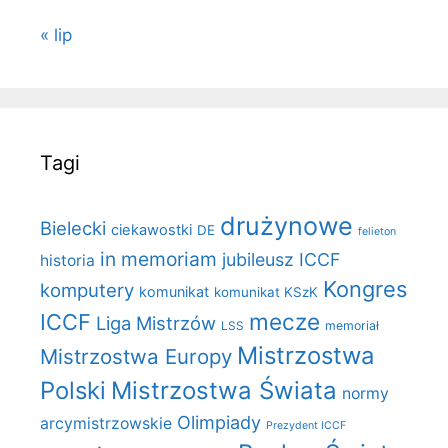
« lip
Tagi
drużynowe
Bielecki
ciekawostki
DE
felieton
in memoriam
jubileusz ICCF
historia
Kongres
komputery
komunikat
komunikat KSzK
mecze
ICCF
Liga Mistrzów
LSS
memoriał
Mistrzostwa
Mistrzostwa Europy
Polski
Mistrzostwa Świata
normy
Olimpiady
arcymistrzowskie
Prezydent ICCF