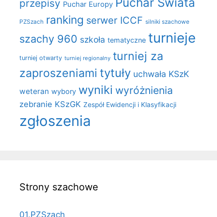
Puchar Świata
przepisy
Puchar Europy
ranking
serwer ICCF
PZSzach
silniki szachowe
turnieje
szachy 960
szkoła
tematyczne
turniej za
turniej otwarty
turniej regionalny
zaproszeniami
tytuły
uchwała KSzK
wyniki
wyróżnienia
weteran
wybory
zebranie KSzGK
Zespół Ewidencji i Klasyfikacji
zgłoszenia
Strony szachowe
01.PZSzach