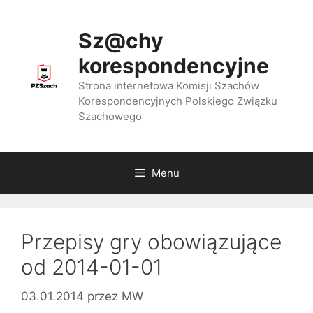
Przejdź
do
Sz@chy
treści
korespondencyjne
Strona internetowa Komisji Szachów
Korespondencyjnych Polskiego Związku
Szachowego
Menu
Przepisy gry obowiązujące
od 2014-01-01
03.01.2014
przez
MW