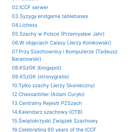
02.ICCF serwer
03.Syzygy endgame tablebases
04.Lichess
05.Szachy w Polsce (Przemysław Jahr)
06.W objęciach Caissy (Jerzy Konikowski)
07.Przy Szachownicy i Komputerze (Tadeusz
Baranowski)
08.KSzGK (blogspot)
09.KSzGK (stronygratis)
10.Tylko szachy (Jerzy Skonieczny)
12.Chessarbiter (Adam Curyło)
13.Centralny Rejestr PZSzach
14.Kalendarz szachowy (OTB)
15.Świętokrzyski Związek Szachowy
16.Celebrating 60 years of the ICCF