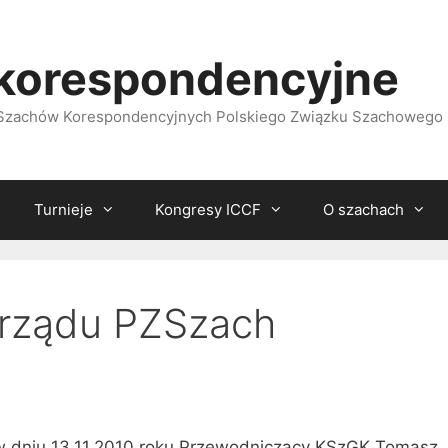
korespondencyjne
i Szachów Korespondencyjnych Polskiego Związku Szachowego
Turnieje
Kongresy ICCF
O szachach
arządu PZSzach
w dniu 13.11.2010 roku Przewodniczący KSzGK Tomasz