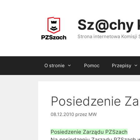
Przejdź
do
Sz@chy 
treści
Strona internetowa Komisj
O stronie
Pomoc
Przepisy
Posiedzenie Z
08.12.2010
przez
MW
Posiedzenie Zarządu PZSzach
Na posiedzeniu Zarządu PZSzach 