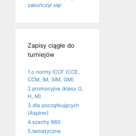
zakończył się!
Zapisy ciągłe do
turniejów
1.o normy ICCF (CCE,
CCM, IM, SIM, GM)
2.promocyjne (klasy O,
H, M)
3.dla początkujących
(Aspirer)
4.szachy 960
5.tematyczne