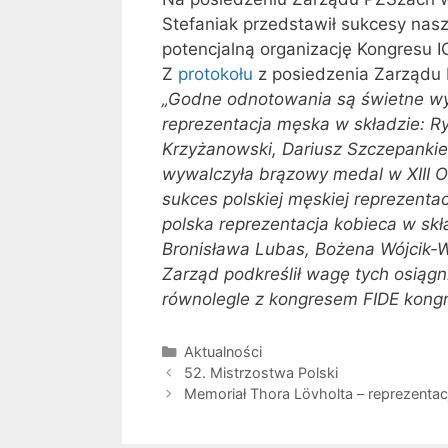
Stefaniak przedstawił sukcesy nas
potencjalną organizację Kongresu I
Z
protokołu
z posiedzenia Zarządu
„Godne odnotowania są świetne wyn
reprezentacja męska w składzie: R
Krzyżanowski, Dariusz Szczepankie
wywalczyła brązowy medal w XIII O
sukces polskiej męskiej reprezentac
polska reprezentacja kobieca w skł
Bronisława Lubas, Bożena Wójcik-Wo
Zarząd podkreślił wagę tych osiągn
równolegle z kongresem FIDE kong
Kategorie
Aktualności
52. Mistrzostwa Polski
Memoriał Thora Lövholta – reprezenta