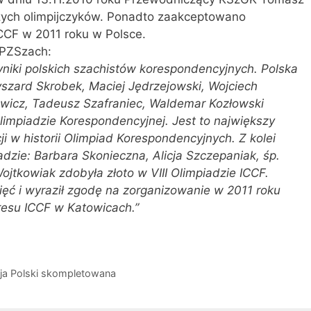
zych olimpijczyków. Ponadto zaakceptowano
CCF w 2011 roku w Polsce.
 PZSzach:
iki polskich szachistów korespondencyjnych. Polska
yszard Skrobek, Maciej Jędrzejowski, Wojciech
wicz, Tadeusz Szafraniec, Waldemar Kozłowski
limpiadzie Korespondencyjnej. Jest to największy
ji w historii Olimpiad Korespondencyjnych. Z kolei
adzie: Barbara Skonieczna, Alicja Szczepaniak, śp.
jtkowiak zdobyła złoto w VIII Olimpiadzie ICCF.
ięć i wyraził zgodę na zorganizowanie w 2011 roku
resu ICCF w Katowicach.”
cja Polski skompletowana