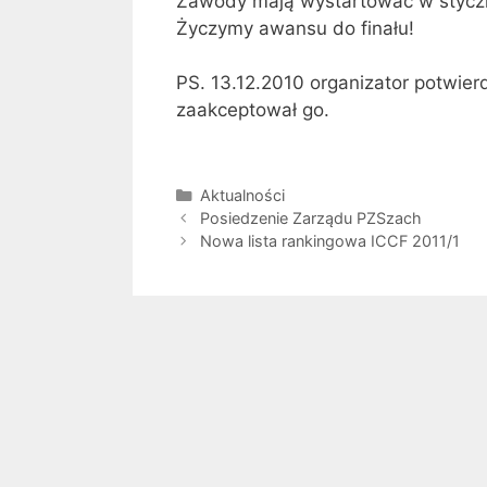
Zawody mają wystartować w styczn
Życzymy awansu do finału!
PS. 13.12.2010 organizator potwierd
zaakceptował go.
Kategorie
Aktualności
Posiedzenie Zarządu PZSzach
Nowa lista rankingowa ICCF 2011/1