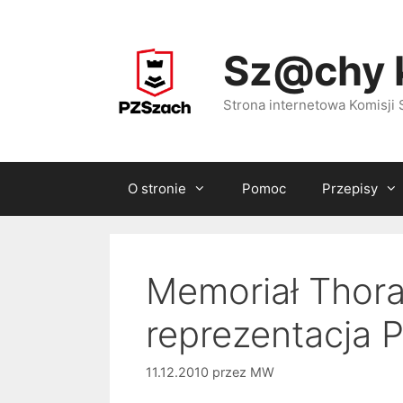
Przejdź
do
Sz@chy 
treści
Strona internetowa Komisj
O stronie
Pomoc
Przepisy
Memoriał Thora
reprezentacja 
11.12.2010
przez
MW