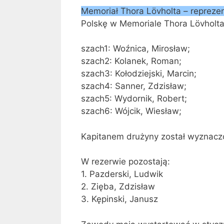
Memoriał Thora Lövholta – repreze
Polskę w Memoriale Thora Lövholta
szach1: Woźnica, Mirosław;
szach2: Kolanek, Roman;
szach3: Kołodziejski, Marcin;
szach4: Sanner, Zdzisław;
szach5: Wydornik, Robert;
szach6: Wójcik, Wiesław;
Kapitanem drużyny został wyznaczo
W rezerwie pozostają:
1. Pazderski, Ludwik
2. Zięba, Zdzisław
3. Kępinski, Janusz