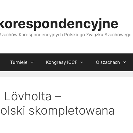
korespondencyjne
i Szachów Korespondencyjnych Polskiego Związku Szachowego
Turnieje
Kongresy ICCF
O szachach
 Lövholta –
Polski skompletowana