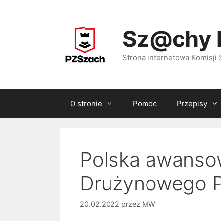
Przejdź
do
Sz@chy 
treści
Strona internetowa Komisj
O stronie
Pomoc
Przepisy
Polska awanso
Drużynowego P
20.02.2022
przez
MW