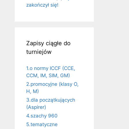
zakończył się!
Zapisy ciągłe do
turniejów
1.o normy ICCF (CCE,
CCM, IM, SIM, GM)
2.promocyjne (klasy O,
H, M)
3.dla początkujących
(Aspirer)
4.szachy 960
5.tematyczne