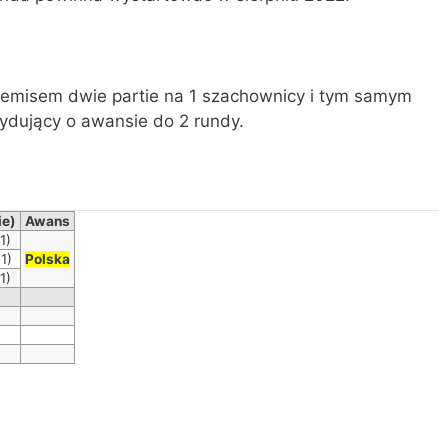
remisem dwie partie na 1 szachownicy i tym samym
ydujący o awansie do 2 rundy.
ie)
Awans
1)
1)
Polska
1)
)