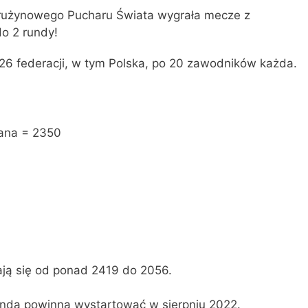
Drużynowego Pucharu Świata wygrała mecze z
do 2 rundy!
 26 federacji, w tym Polska, po 20 zawodników każda.
iana = 2350
ają się od ponad 2419 do 2056.
runda powinna wystartować w sierpniu 2022.