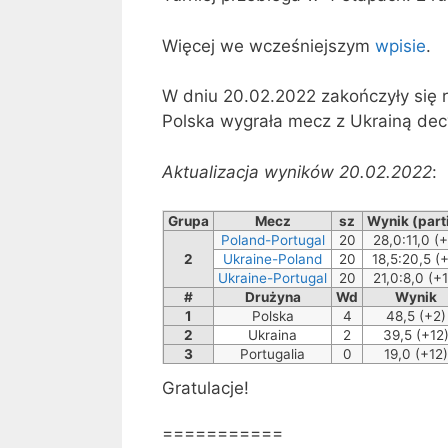
Więcej we wcześniejszym
wpisie
.
W dniu 20.02.2022 zakończyły się 
Polska wygrała mecz z Ukrainą dec
Aktualizacja wyników 20.02.2022
:
Grupa
Mecz
sz
Wynik (part
Poland-Portugal
20
28,0:11,0 (+
2
Ukraine-Poland
20
18,5:20,5 (+
Ukraine-Portugal
20
21,0:8,0 (+1
#
Drużyna
Wd
Wynik
1
Polska
4
48,5 (+2)
2
Ukraina
2
39,5 (+12
3
Portugalia
0
19,0 (+12)
Gratulacje!
===========