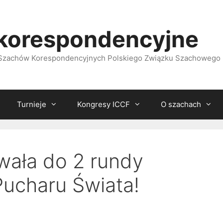
korespondencyjne
i Szachów Korespondencyjnych Polskiego Związku Szachowego
Turnieje
Kongresy ICCF
O szachach
wała do 2 rundy
ucharu Świata!