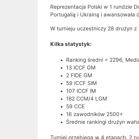
Reprezentacja Polski w 1 rundzie 
Portugalią i Ukrainą i awansowała 
W turnieju uczestniczy 28 drużyn z
Kilka statystyk:
Ranking średni = 2296, Med
13 ICCF GM
2 FIDE GM
59 ICCF SIM
107 ICCF IM
182 CCM/4 LGM
59 CCE
16 zawodników 2500+
Średnie rankingi drużyn wah
Turniej przebiega w 4 etapach. 2 