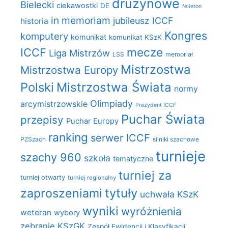
drużynowe
Bielecki
ciekawostki
DE
felieton
in memoriam
jubileusz ICCF
historia
Kongres
komputery
komunikat
komunikat KSzK
mecze
ICCF
Liga Mistrzów
LSS
memoriał
Mistrzostwa
Mistrzostwa Europy
Polski
Mistrzostwa Świata
normy
Olimpiady
arcymistrzowskie
Prezydent ICCF
Puchar Świata
przepisy
Puchar Europy
ranking
serwer ICCF
PZSzach
silniki szachowe
turnieje
szachy 960
szkoła
tematyczne
turniej za
turniej otwarty
turniej regionalny
zaproszeniami
tytuły
uchwała KSzK
wyniki
wyróżnienia
weteran
wybory
zebranie KSzGK
Zespół Ewidencji i Klasyfikacji