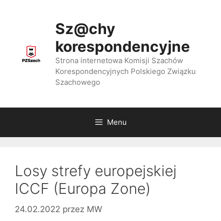
Przejdź
do
Sz@chy
treści
korespondencyjne
Strona internetowa Komisji Szachów
Korespondencyjnych Polskiego Związku
Szachowego
Menu
Losy strefy europejskiej
ICCF (Europa Zone)
24.02.2022
przez
MW