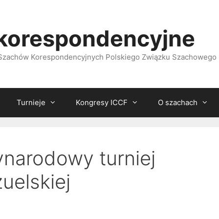
korespondencyjne
i Szachów Korespondencyjnych Polskiego Związku Szachowego
Turnieje
Kongresy ICCF
O szachach
narodowy turniej
uelskiej