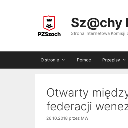
Przejdź
do
Sz@chy 
treści
Strona internetowa Komisj
O stronie
Pomoc
Przepisy
Otwarty między
federacji wenez
26.10.2018
przez
MW