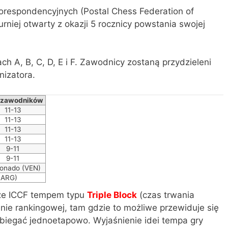
respondencyjnych (Postal Chess Federation of
niej otwarty z okazji 5 rocznicy powstania swojej
 A, B, C, D, E i F. Zawodnicy zostaną przydzieleni
nizatora.
ć zawodników
11-13
11-13
11-13
11-13
9-11
9-11
onado (VEN)
 (ARG)
rze ICCF tempem typu
Triple Block
(czas trwania
enie rankingowej, tam gdzie to możliwe przewiduje się
biegać jednoetapowo. Wyjaśnienie idei tempa gry