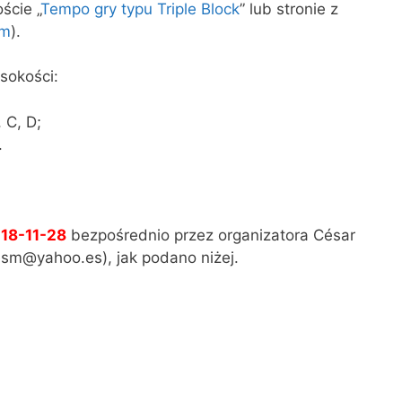
ście „
Tempo gry typu Triple Block
” lub stronie z
em
).
sokości:
 C, D;
.
18-11-28
bezpośrednio przez organizatora César
sm@yahoo.es), jak podano niżej.