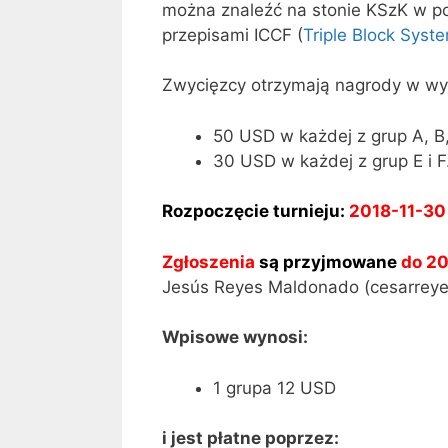
można znaleźć na stonie KSzK w po
przepisami ICCF (
Triple Block Syst
Zwycięzcy otrzymają nagrody w wy
50 USD w każdej z grup A, B,
30 USD w każdej z grup E i F
Rozpoczęcie turnieju:
2018-11-30
Zgłoszenia
są przyjmowane
do 20
Jesús Reyes Maldonado (cesarreye
Wpisowe wynosi
:
1 grupa 12 USD
i jest płatne poprzez: