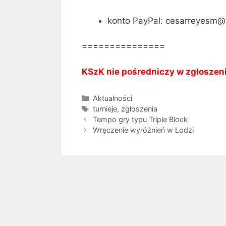
konto PayPal: cesarreyesm@
===============
KSzK nie pośredniczy w zgłoszen
Kategorie
Aktualności
Tagi
turnieje
,
zgłoszenia
Tempo gry typu Triple Block
Wręczenie wyróżnień w Łodzi