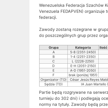
Wenezuelska Federacja Szachów Ko
Venezuela FEDAPVEN) organizuje tur
federacji.
Zawody zostaną rozegrane w grupach
do poszczególnych grup przez orga
Grupa
Kategoria
Iloś
A
5-8 (2351-2450)
B
1-4 (2251-2350)
C
L (2226-2250)
D
E-H (2051-2150)
E
A-D (1951-2050)
F
brak (poniżej 1951)
Organizator (TO)
César Jesús
Reyes Mald
Sędzia (TD)
IA Juan Martello
Partie będą rozgrywane na serwe
turnieju do 302 dni) i podlegają oc
normy na tytuły. Zawody będą prze