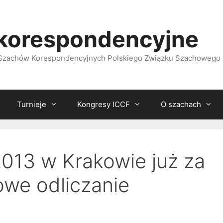
korespondencyjne
i Szachów Korespondencyjnych Polskiego Związku Szachowego
Turnieje
Kongresy ICCF
O szachach
013 w Krakowie już za
owe odliczanie