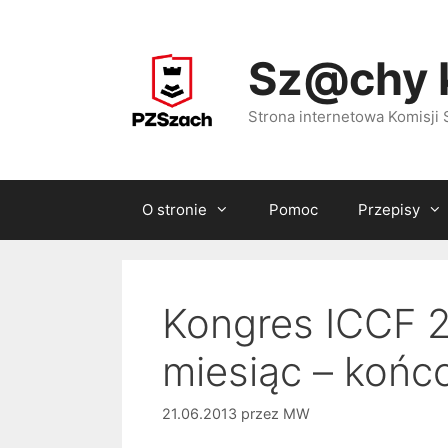
Przejdź
do
Sz@chy 
treści
Strona internetowa Komisj
O stronie
Pomoc
Przepisy
Kongres ICCF 2
miesiąc – końc
21.06.2013
przez
MW