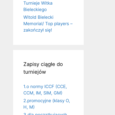
Turnieje Witka
Bieleckiego
Witold Bielecki
Memorial/ Top players –
zakończył się!
Zapisy ciągłe do
turniejów
1.o normy ICCF (CCE,
CCM, IM, SIM, GM)
2.promocyjne (klasy O,
H, M)
3.dla początkujących