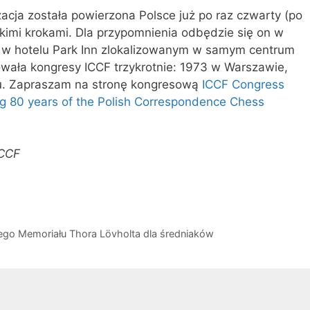
acja została powierzona Polsce już po raz czwarty (po
ybkimi krokami. Dla przypomnienia odbędzie się on w
3 w hotelu Park Inn zlokalizowanym w samym centrum
owała kongresy ICCF trzykrotnie: 1973 w Warszawie,
u. Zapraszam na stronę kongresową
ICCF Congress
ng 80 years of the Polish Correspondence Chess
ICCF
ego Memoriału Thora Lövholta dla średniaków