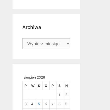
Archiwa
Archiwa
sierpień 2026
P
W
Ś
C
P
S
N
1
2
3
4
5
6
7
8
9