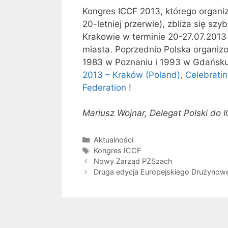
Kongres ICCF 2013, którego organiz
20-letniej przerwie), zbliża się sz
Krakowie w terminie 20-27.07.201
miasta. Poprzednio Polska organiz
1983 w Poznaniu i 1993 w Gdańsk
2013 – Kraków (Poland), Celebrati
Federation
!
Mariusz Wojnar, Delegat Polski do 
Kategorie
Aktualności
Tagi
Kongres ICCF
Nowy Zarząd PZSzach
Druga edycja Europejskiego Drużynow