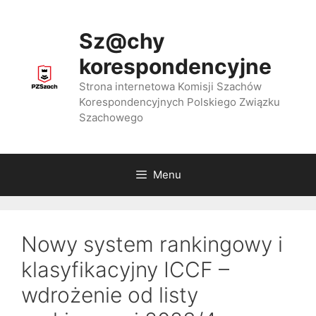
Przejdź
do
Sz@chy
treści
korespondencyjne
Strona internetowa Komisji Szachów
Korespondencyjnych Polskiego Związku
Szachowego
Menu
Nowy system rankingowy i
klasyfikacyjny ICCF –
wdrożenie od listy