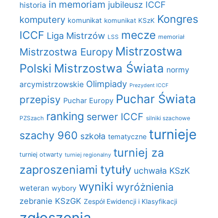
in memoriam
jubileusz ICCF
historia
Kongres
komputery
komunikat
komunikat KSzK
mecze
ICCF
Liga Mistrzów
LSS
memoriał
Mistrzostwa
Mistrzostwa Europy
Polski
Mistrzostwa Świata
normy
Olimpiady
arcymistrzowskie
Prezydent ICCF
Puchar Świata
przepisy
Puchar Europy
ranking
serwer ICCF
PZSzach
silniki szachowe
turnieje
szachy 960
szkoła
tematyczne
turniej za
turniej otwarty
turniej regionalny
zaproszeniami
tytuły
uchwała KSzK
wyniki
wyróżnienia
weteran
wybory
zebranie KSzGK
Zespół Ewidencji i Klasyfikacji
zgłoszenia