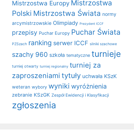
Mistrzostwa
Mistrzostwa Europy
Polski
Mistrzostwa Świata
normy
Olimpiady
arcymistrzowskie
Prezydent ICCF
Puchar Świata
przepisy
Puchar Europy
ranking
serwer ICCF
PZSzach
silniki szachowe
turnieje
szachy 960
szkoła
tematyczne
turniej za
turniej otwarty
turniej regionalny
zaproszeniami
tytuły
uchwała KSzK
wyniki
wyróżnienia
weteran
wybory
zebranie KSzGK
Zespół Ewidencji i Klasyfikacji
zgłoszenia