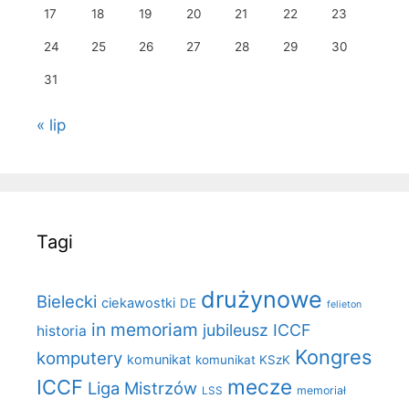
17
18
19
20
21
22
23
24
25
26
27
28
29
30
31
« lip
Tagi
drużynowe
Bielecki
ciekawostki
DE
felieton
in memoriam
jubileusz ICCF
historia
Kongres
komputery
komunikat
komunikat KSzK
mecze
ICCF
Liga Mistrzów
LSS
memoriał