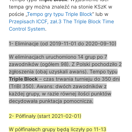
tempa gry można znaleźć na stonie KSzK w
poście „
Tempo gry typu Triple Block
” lub w
Przepisach ICCF, zał.3 The Triple Block Time
Control System
.
1- Eliminacje (od 2019-11-01 do 2020-09-10)
W eliminacjach uruchomiono 14 grup po 7
zawodników (ogółem 98). Z Polski pochodziło 2
zgłoszenia (obaj uzyskali awans). Tempo typu
Triple Block
– czas trwania turnieju do 350 dni
(TriBl 350). Awans: dwóch zawodników z
każdej grupy, w razie równej ilości punktów
decydowała punktacja pomocnicza.
2- Półfinały (start 2021-02-01)
W półfinałach grupy będą liczyły po 11-13