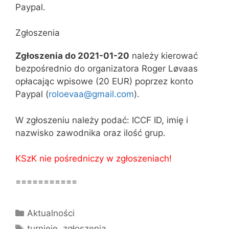
Paypal.
Zgłoszenia
Zgłoszenia do 2021-01-20
należy kierować
bezpośrednio do organizatora Roger Løvaas
opłacając wpisowe (20 EUR) poprzez konto
Paypal (
roloevaa@gmail.com
).
W zgłoszeniu należy podać: ICCF ID, imię i
nazwisko zawodnika oraz ilość grup.
KSzK nie pośredniczy w zgłoszeniach!
===========
Kategorie
Aktualności
Tagi
turnieje
,
zgłoszenia