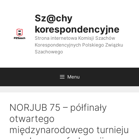
Przejdź
do
Sz@chy
treści
korespondencyjne
Strona internetowa Komisji Szachów
Korespondencyjnych Polskiego Związku
Szachowego
Menu
NORJUB 75 – półfinały
otwartego
międzynarodowego turnieju