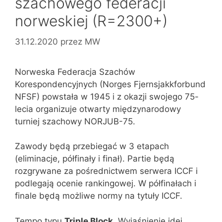
szachowego federacji
norweskiej (R=2300+)
31.12.2020
przez
MW
Norweska Federacja Szachów
Korespondencyjnych (Norges Fjernsjakkforbund
NFSF) powstała w 1945 i z okazji swojego 75-
lecia organizuje otwarty międzynarodowy
turniej szachowy NORJUB-75.
Zawody będą przebiegać w 3 etapach
(eliminacje, półfinały i finał). Partie będą
rozgrywane za pośrednictwem serwera ICCF i
podlegają ocenie rankingowej. W półfinałach i
finale będą możliwe normy na tytuły ICCF.
Tempo typu
Triple Block
. Wyjaśnienie idei