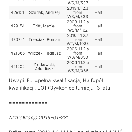
WS/M/537
2015 1.1.2.a
429151
Szerlak, Andrzej
from
Half
WS/M/533
2008 1.1.2.a
429154
Tritt, Maciej
from
Half
WS/M/162
2010 1.1.2.a
420741
Trzeciak, Roman
from
Half
WT/M/1085
2006 1.1.2.a
421366
Wilczek, Tadeusz
from
Half
WS/M/050
2006 1.1.2.a
Zlotkowski,
421202
from
Half
Arkadiusz
WS/M/066
Uwagi: Full=pełna kwalifikacja, Half=pół
kwalifikacji, EOT+3y=koniec turnieju+3 lata
============
Aktualizacja 2019-01-28: