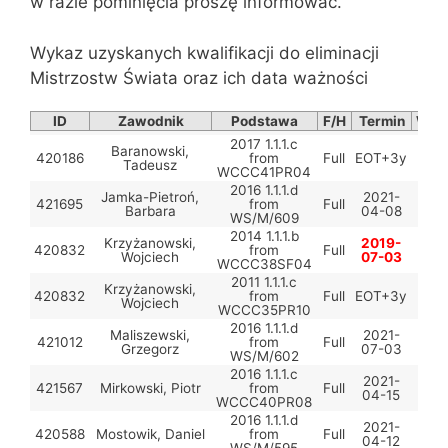
w razie pominięcia proszę informować.
Wykaz uzyskanych kwalifikacji do eliminacji
Mistrzostw Świata oraz ich data ważności
ID
Zawodnik
Podstawa
F/H
Termin
Wyko
2017 1.1.1.c
Baranowski,
420186
from
Full
EOT+3y
Tadeusz
WCCC41PR04
2016 1.1.1.d
Jamka-Pietroń,
2021-
421695
from
Full
Barbara
04-08
WS/M/609
2014 1.1.1.b
Krzyżanowski,
2019-
420832
from
Full
Wojciech
07-03
WCCC38SF04
2011 1.1.1.c
Krzyżanowski,
420832
from
Full
EOT+3y
Wojciech
WCCC35PR10
2016 1.1.1.d
Maliszewski,
2021-
421012
from
Full
Grzegorz
07-03
WS/M/602
2016 1.1.1.c
2021-
421567
Mirkowski, Piotr
from
Full
04-15
WCCC40PR08
2016 1.1.1.d
2021-
420588
Mostowik, Daniel
from
Full
04-12
WS/M/595