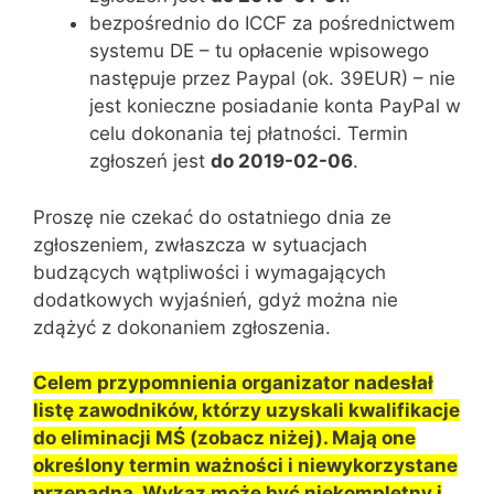
bezpośrednio do ICCF za pośrednictwem
systemu DE – tu opłacenie wpisowego
następuje przez Paypal (ok. 39EUR) – nie
jest konieczne posiadanie konta PayPal w
celu dokonania tej płatności. Termin
zgłoszeń jest
do 2019-02-06
.
Proszę nie czekać do ostatniego dnia ze
zgłoszeniem, zwłaszcza w sytuacjach
budzących wątpliwości i wymagających
dodatkowych wyjaśnień, gdyż można nie
zdążyć z dokonaniem zgłoszenia.
Celem przypomnienia organizator nadesłał
listę zawodników, którzy uzyskali kwalifikacje
do eliminacji MŚ (zobacz niżej). Mają one
określony termin ważności i niewykorzystane
przepadną. Wykaz może być niekompletny i