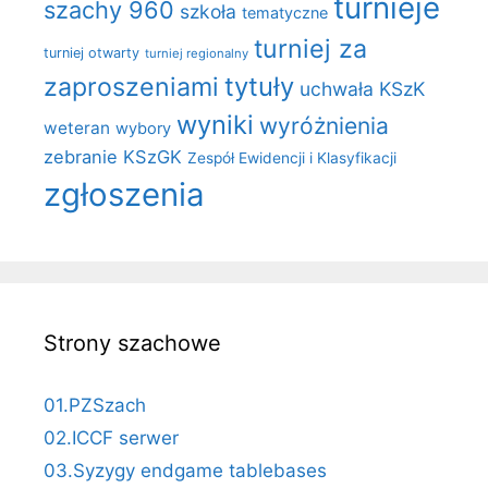
turnieje
szachy 960
szkoła
tematyczne
turniej za
turniej otwarty
turniej regionalny
zaproszeniami
tytuły
uchwała KSzK
wyniki
wyróżnienia
weteran
wybory
zebranie KSzGK
Zespół Ewidencji i Klasyfikacji
zgłoszenia
Strony szachowe
01.PZSzach
02.ICCF serwer
03.Syzygy endgame tablebases