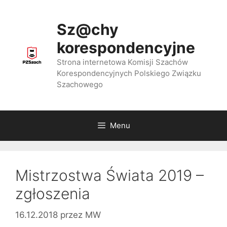
Przejdź
do
Sz@chy
treści
korespondencyjne
Strona internetowa Komisji Szachów
Korespondencyjnych Polskiego Związku
Szachowego
Menu
Mistrzostwa Świata 2019 –
zgłoszenia
16.12.2018
przez
MW