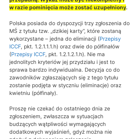
w razie pominięcia może zostać uzupełniony
.
Polska posiada do dyspozycji trzy zgłoszenia do
MŚ z tytułu tzw. „dzikiej karty”, które zostaną
wykorzystane – jedna do eliminacji (
Przepisy
ICCF
, pkt. 1.2.1.1.1.h) oraz dwie do półfinałów
(
Przepisy ICCF
, pkt. 1.2.1.2.1.h). Nie ma
jednolitych kryteriów jej przydziału i jest to
sprawa bardzo indywidualna. Decyzja co do
zawodników zgłaszających się z tego tytułu
zostanie podjęta w styczniu (eliminacje) oraz
kwietniu (półfinały).
Proszę nie czekać do ostatniego dnia ze
zgłoszeniem, zwłaszcza w sytuacjach
budzących wątpliwości wymagających
dodatkowych wyjaśnień, gdyż można nie