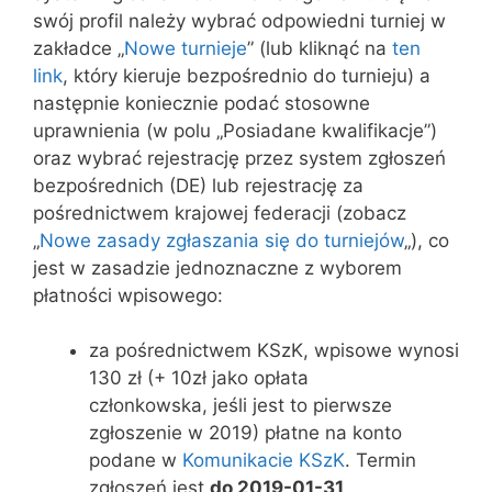
swój profil należy wybrać odpowiedni turniej w
zakładce „
Nowe turnieje
” (lub kliknąć na
ten
link
, który kieruje bezpośrednio do turnieju) a
następnie koniecznie podać stosowne
uprawnienia (w polu „Posiadane kwalifikacje”)
oraz wybrać rejestrację przez system zgłoszeń
bezpośrednich (DE) lub rejestrację za
pośrednictwem krajowej federacji (zobacz
„
Nowe zasady zgłaszania się do turniejów
„), co
jest w zasadzie jednoznaczne z wyborem
płatności wpisowego:
za pośrednictwem KSzK, wpisowe wynosi
130 zł (+ 10zł
jako opłata
członkowska,
jeśli jest to pierwsze
zgłoszenie w 2019) płatne na konto
podane w
Komunikacie KSzK
. Termin
zgłoszeń jest
do 2019-01-31
.