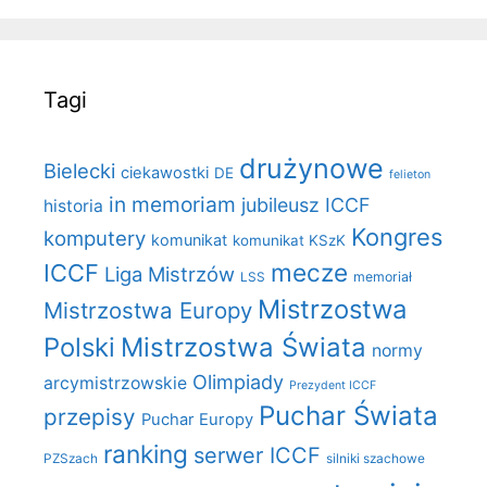
Tagi
drużynowe
Bielecki
ciekawostki
DE
felieton
in memoriam
jubileusz ICCF
historia
Kongres
komputery
komunikat
komunikat KSzK
mecze
ICCF
Liga Mistrzów
LSS
memoriał
Mistrzostwa
Mistrzostwa Europy
Polski
Mistrzostwa Świata
normy
Olimpiady
arcymistrzowskie
Prezydent ICCF
Puchar Świata
przepisy
Puchar Europy
ranking
serwer ICCF
PZSzach
silniki szachowe