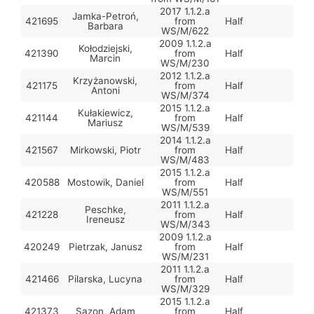
2017 1.1.2.a
Jamka-Petroń,
421695
from
Half
Barbara
WS/M/622
2009 1.1.2.a
Kołodziejski,
421390
from
Half
Marcin
WS/M/230
2012 1.1.2.a
Krzyżanowski,
421175
from
Half
Antoni
WS/M/374
2015 1.1.2.a
Kułakiewicz,
421144
from
Half
Mariusz
WS/M/539
2014 1.1.2.a
421567
Mirkowski, Piotr
from
Half
WS/M/483
2015 1.1.2.a
420588
Mostowik, Daniel
from
Half
WS/M/551
2011 1.1.2.a
Peschke,
421228
from
Half
Ireneusz
WS/M/343
2009 1.1.2.a
420249
Pietrzak, Janusz
from
Half
WS/M/231
2011 1.1.2.a
421466
Pilarska, Lucyna
from
Half
WS/M/329
2015 1.1.2.a
421373
Sazon, Adam
from
Half