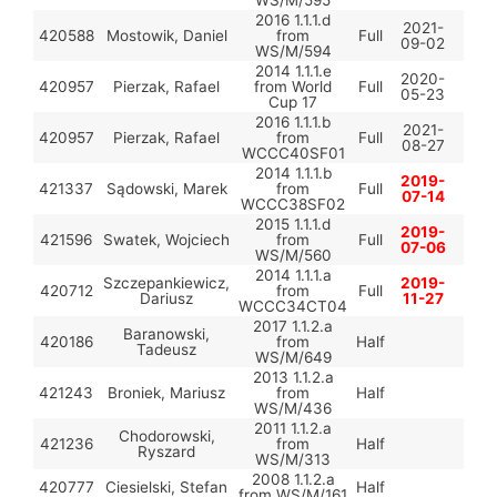
2016 1.1.1.d
2021-
420588
Mostowik, Daniel
from
Full
09-02
WS/M/594
2014 1.1.1.e
2020-
420957
Pierzak, Rafael
from World
Full
05-23
Cup 17
2016 1.1.1.b
2021-
420957
Pierzak, Rafael
from
Full
08-27
WCCC40SF01
2014 1.1.1.b
2019-
421337
Sądowski, Marek
from
Full
07-14
WCCC38SF02
2015 1.1.1.d
2019-
421596
Swatek, Wojciech
from
Full
07-06
WS/M/560
2014 1.1.1.a
Szczepankiewicz,
2019-
420712
from
Full
Dariusz
11-27
WCCC34CT04
2017 1.1.2.a
Baranowski,
420186
from
Half
Tadeusz
WS/M/649
2013 1.1.2.a
421243
Broniek, Mariusz
from
Half
WS/M/436
2011 1.1.2.a
Chodorowski,
421236
from
Half
Ryszard
WS/M/313
2008 1.1.2.a
420777
Ciesielski, Stefan
Half
from WS/M/161