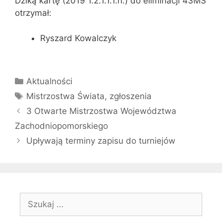
Dziką kartę (2019 1.2.1.1.1.h.) do eliminacji 43MŚ
otrzymał:
Ryszard Kowalczyk
Kategorie
Aktualności
Tagi
Mistrzostwa Świata
,
zgłoszenia
3 Otwarte Mistrzostwa Województwa
Zachodniopomorskiego
Upływają terminy zapisu do turniejów
Szukaj: