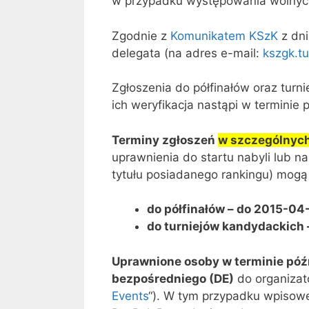
w przypadku występowania wolnych 
Zgodnie z
Komunikatem KSzK
z dni
delegata (na adres e-mail:
kszgk.t
Zgłoszenia do półfinałów oraz turn
ich weryfikacja nastąpi w terminie 
Terminy zgłoszeń
w szczególnyc
uprawnienia do startu nabyli lub n
tytułu posiadanego rankingu) mogą
do półfinałów – do 2015-04-
do turniejów kandydackich 
Uprawnione osoby w terminie póź
bezpośredniego (DE)
do organizat
Events
“). W tym przypadku wpisowe