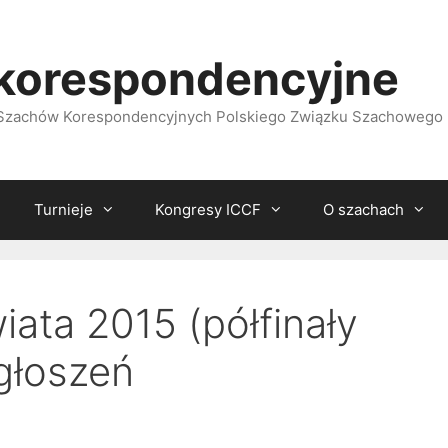
korespondencyjne
i Szachów Korespondencyjnych Polskiego Związku Szachowego
Turnieje
Kongresy ICCF
O szachach
ata 2015 (półfinały
głoszeń