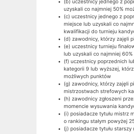
(b) uczestnicy jednego z pop
uzyskali co najmniej 50% moż
(c) uczestnicy jednego z popr
miejsce lub uzyskali co najm
kwalifikacji do turnieju kand
(d) zawodnicy, którzy zajęli 
(e) uczestnicy turnieju finał
lub uzyskali co najmniej 60
(f) uczestnicy poprzednich 
kategorii 9 lub wyższej, któr
możliwych punktów
(g) zawodnicy, którzy zajęli
mistrzostwach strefowych kat
(h) zawodnicy zgłoszeni prz
momencie wysuwania kandyd
(i) posiadacze tytułu mistr
o rankingu stałym powyżej 2
(j) posiadacze tytułu stars