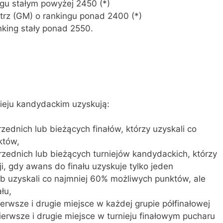
gu stałym powyżej 2450 (*)
strz (GM) o rankingu ponad 2400 (*)
nking stały ponad 2550.
nieju kandydackim uzyskują:
zednich lub bieżących finałów, którzy uzyskali co
któw,
rzednich lub bieżących turniejów kandydackich, którzy
ji, gdy awans do finału uzyskuje tylko jeden
ub uzyskali co najmniej 60% możliwych punktów, ale
ału,
pierwsze i drugie miejsce w każdej grupie półfinałowej
pierwsze i drugie miejsce w turnieju finałowym pucharu