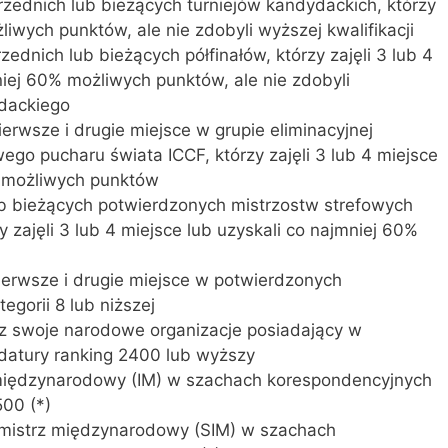
rzednich lub bieżących turniejów kandydackich, którzy
liwych punktów, ale nie zdobyli wyższej kwalifikacji
zednich lub bieżących półfinałów, którzy zajęli 3 lub 4
niej 60% możliwych punktów, ale nie zdobyli
ydackiego
pierwsze i drugie miejsce w grupie eliminacyjnej
owego pucharu świata ICCF, którzy zajęli 3 lub 4 miejsce
% możliwych punktów
lub bieżących potwierdzonych mistrzostw strefowych
zy zajęli 3 lub 4 miejsce lub uzyskali co najmniej 60%
 pierwsze i drugie miejsce w potwierdzonych
egorii 8 lub niższej
ez swoje narodowe organizacje posiadający w
atury ranking 2400 lub wyższy
z międzynarodowy (IM) w szachach korespondencyjnych
500 (*)
zy mistrz międzynarodowy (SIM) w szachach