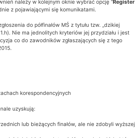
nień należy w kolejnym oknie wybrać opcję “
Register
dnie z pojawiającymi się komunikatami.
łoszenia do półfinałów MŚ z tytułu tzw. „dzikiej
1.h). Nie ma jednolitych kryteriów jej przydziału i jest
cyzja co do zawodników zgłaszających się z tego
2015.
 szachach korespondencyjnych
inale uzyskują:
rzednich lub bieżących finałów, ale nie zdobyli wyższej