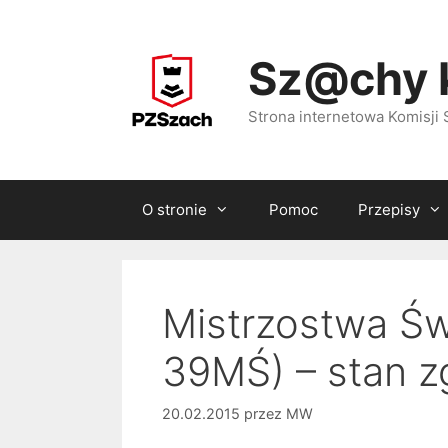
Przejdź
do
Sz@chy 
treści
Strona internetowa Komisj
O stronie
Pomoc
Przepisy
Mistrzostwa Świ
39MŚ) – stan z
20.02.2015
przez
MW