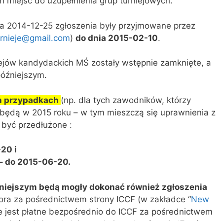
miejsc do uzupełnienia grup turniejowych.
a 2014-12-25 zgłoszenia były przyjmowane przez
urnieje@gmail.com
)
do dnia 2015-02-10
.
iejów kandydackich MŚ zostały wstępnie zamknięte, a
późniejszym.
h przypadkach
(np. dla tych zawodników, którzy
abędą w 2015 roku – w tym mieszczą się uprawnienia z
 być przedłużone :
20 i
– do 2015-06-20.
niejszym będą mogły dokonać również zgłoszenia
ora za pośrednictwem strony ICCF (w zakładce “
New
 jest płatne bezpośrednio do ICCF za pośrednictwem