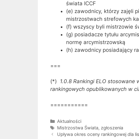
świata ICCF
(e) zawodnicy, którzy zajęli
mistrzostwach strefowych kat
(f) wszyscy byli mistrzowie
(g) posiadacze tytułu arcymis
normę arcymistrzowską
(h) zawodnicy posiadający ra
===
(*)
1.0.8 Rankingi ELO stosowane w 
rankingowych opublikowanych w cią
===========
Kategorie
Aktualności
Tagi
Mistrzostwa Świata
,
zgłoszenia
Upływa okres oceny rankingowej dla li