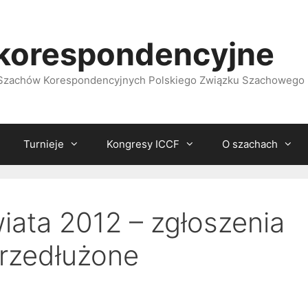
korespondencyjne
i Szachów Korespondencyjnych Polskiego Związku Szachowego
Turnieje
Kongresy ICCF
O szachach
iata 2012 – zgłoszenia
przedłużone