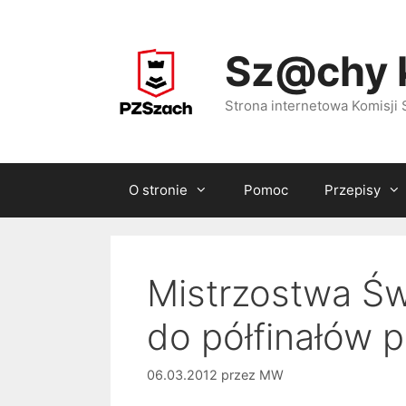
Przejdź
do
Sz@chy 
treści
Strona internetowa Komisj
O stronie
Pomoc
Przepisy
Mistrzostwa Św
do półfinałów 
06.03.2012
przez
MW