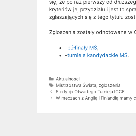
się, że po raz pierwszy od dłuższeg
kryteriów jej przydziału i jest to
zgłaszających się z tego tytułu zos
Zgłoszenia zostały odnotowane w C
–
półfinały MŚ
;
–
turnieje kandydackie MŚ
.
Kategorie
Aktualności
Tagi
Mistrzostwa Świata
,
zgłoszenia
5 edycja Otwartego Turnieju ICCF
W meczach z Anglią i Finlandią mamy c