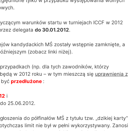
względnione tylko w przypadku występowania wolnych
jowych.
yczącym warunków startu w turniejach ICCF w 2012
przez delegata
do 30.01.2012
.
iejów kandydackich MŚ zostały wstępnie zamknięte, a
óźniejszym (zobacz linki niżej).
przypadkach (np. dla tych zawodników, którzy
nabędą w 2012 roku – w tym mieszczą się
uprawnienia z
 być
przedłużone
:
12
i
 do 25.06.2012.
głoszenia do półfinałów MŚ z tytułu tzw. „dzikiej karty”
 Dotychczas limit nie był w pełni wykorzystywany. Zanosi