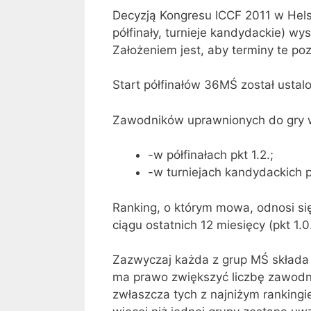
Decyzją Kongresu ICCF 2011 w Helsi
półfinały, turnieje kandydackie) w
Założeniem jest, aby terminy te poz
Start półfinałów 36MŚ został ustal
Zawodników uprawnionych do gry 
-w półfinałach pkt 1.2.;
-w turniejach kandydackich pk
Ranking, o którym mowa, odnosi się
ciągu ostatnich 12 miesięcy (pkt 1.0
Zazwyczaj każda z grup MŚ składa s
ma prawo zwiększyć liczbę zawodni
zwłaszcza tych z najniżym ranking