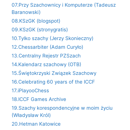
07.Przy Szachownicy i Komputerze (Tadeusz
Baranowski)
08.KSzGK (blogspot)
09.KSzGK (stronygratis)
10.Tylko szachy (Jerzy Skonieczny)
12.Chessarbiter (Adam Curyło)
13.Centralny Rejestr PZSzach
14.Kalendarz szachowy (OTB)
15.Świętokrzyski Związek Szachowy
16.Celebrating 60 years of the ICCF
17.iPlayooChess
18.ICCF Games Archive
19.Szachy korespondencyjne w moim życiu
(Władysław Król)
20.Hetman Katowice