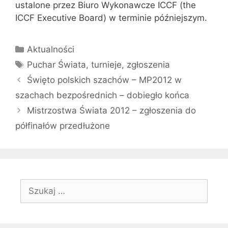
ustalone przez Biuro Wykonawcze ICCF (the
ICCF Executive Board) w terminie późniejszym.
Kategorie
Aktualności
Tagi
Puchar Świata
,
turnieje
,
zgłoszenia
Święto polskich szachów – MP2012 w
szachach bezpośrednich – dobiegło końca
Mistrzostwa Świata 2012 – zgłoszenia do
półfinałów przedłużone
Szukaj: