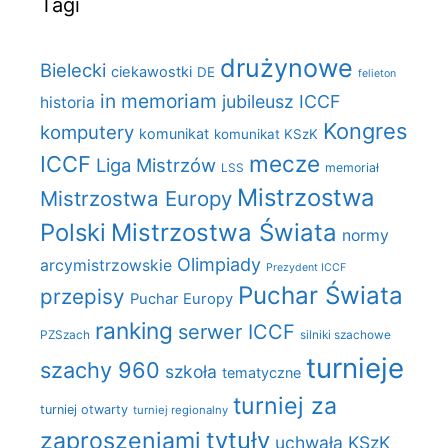
Tagi
drużynowe
Bielecki
ciekawostki
DE
felieton
in memoriam
jubileusz ICCF
historia
Kongres
komputery
komunikat
komunikat KSzK
mecze
ICCF
Liga Mistrzów
LSS
memoriał
Mistrzostwa
Mistrzostwa Europy
Polski
Mistrzostwa Świata
normy
Olimpiady
arcymistrzowskie
Prezydent ICCF
Puchar Świata
przepisy
Puchar Europy
ranking
serwer ICCF
PZSzach
silniki szachowe
turnieje
szachy 960
szkoła
tematyczne
turniej za
turniej otwarty
turniej regionalny
zaproszeniami
tytuły
uchwała KSzK