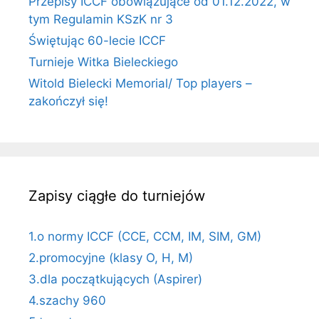
Przepisy ICCF obowiązujące od 01.12.2022, w
tym Regulamin KSzK nr 3
Świętując 60-lecie ICCF
Turnieje Witka Bieleckiego
Witold Bielecki Memorial/ Top players –
zakończył się!
Zapisy ciągłe do turniejów
1.o normy ICCF (CCE, CCM, IM, SIM, GM)
2.promocyjne (klasy O, H, M)
3.dla początkujących (Aspirer)
4.szachy 960