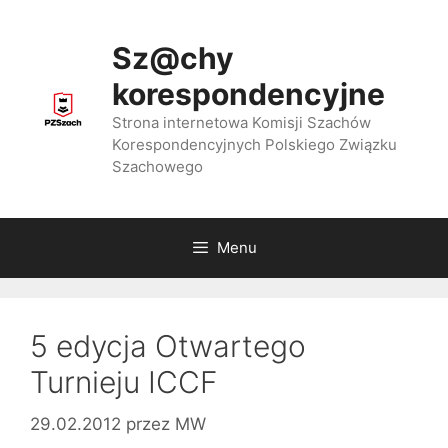
Przejdź
do
Sz@chy
treści
korespondencyjne
Strona internetowa Komisji Szachów
Korespondencyjnych Polskiego Związku
Szachowego
Menu
5 edycja Otwartego
Turnieju ICCF
29.02.2012
przez
MW