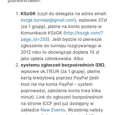
pośrednictwem:
KSzGK
(czyli do delegata na adres email:
kszgk.turnieje@gmail.com
), wpisowe 37zł
(za 1 grupę), płatne na konto podane w
Komunikacie KSzGK (
http://kszgk.com/?
page_id=255
). Jeśli będzie to pierwsze
zgłoszenie do turnieju rozgrywanego w
2012 roku to obowiązuje dopłata 10 zł
jako opłata członkowska. Albo
systemu zgłoszeń bezpośrednich (DE)
,
wpisowe ok.11EUR (za 1 grupę), płatne
kartą kredytową poprzez PayPal (jeśli
ktoś nie ma konta PayPal – system
poprowadzi, założenie konta trwa kilka
minut). Link do zgłoszeń bezpośrednich
na stronie ICCF jest już dostępny w
zakładce
New Events
. Wcześniej należy