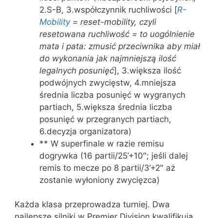
2.S-B, 3.współczynnik ruchliwości [
R-
Mobility
= reset-mobility, czyli
resetowana ruchliwość = to uogólnienie
mata i pata: zmusić przeciwnika aby miał
do wykonania jak najmniejszą ilość
legalnych posunięć
], 3.większa ilość
podwójnych zwycięstw, 4.mniejsza
średnia liczba posunięć w wygranych
partiach, 5.większa średnia liczba
posunięć w przegranych partiach,
6.decyzja organizatora)
** W superfinale w razie remisu
dogrywka (16 partii/25’+10″; jeśli dalej
remis to mecze po 8 partii/3’+2″ aż
zostanie wyłoniony zwycięzca)
Każda klasa przeprowadza turniej. Dwa
najlepsze silniki w Premier Division kwalifikują