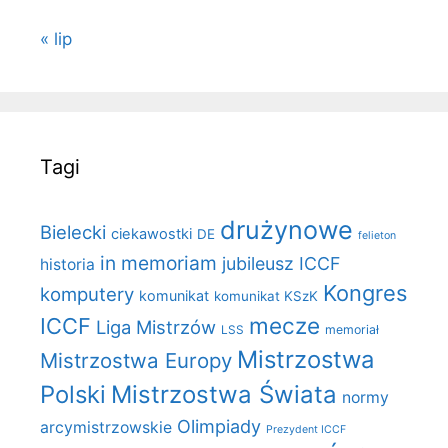
« lip
Tagi
drużynowe
Bielecki
ciekawostki
DE
felieton
in memoriam
jubileusz ICCF
historia
Kongres
komputery
komunikat
komunikat KSzK
mecze
ICCF
Liga Mistrzów
LSS
memoriał
Mistrzostwa
Mistrzostwa Europy
Polski
Mistrzostwa Świata
normy
Olimpiady
arcymistrzowskie
Prezydent ICCF