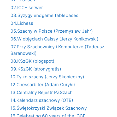
02.ICCF serwer
03.Syzygy endgame tablebases
04.Lichess
05.Szachy w Polsce (Przemysław Jahr)
06.W objęciach Caissy (Jerzy Konikowski)
07.Przy Szachownicy i Komputerze (Tadeusz
Baranowski)
08.KSzGK (blogspot)
09.KSzGK (stronygratis)
10.Tylko szachy (Jerzy Skonieczny)
12.Chessarbiter (Adam Curyło)
13.Centralny Rejestr PZSzach
14.Kalendarz szachowy (OTB)
15.Świętokrzyski Związek Szachowy
16.Celebrating 60 years of the ICCF