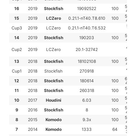
3,5
54,5-
16
2019
Stockfish
19092522
100
45,5
53,5-
15
2019
LCZero
0.21.1-nT40.T8.610
100
46,5
5,5-
Cup3
2019
LCZero
0.21.1-nT40.T6.532
4,5
50,5-
14
2019
Stockfish
190203
100
49,5
4,5-
Cup2
2019
LCZero
20.1-32742
3,5
55,0-
13
2018
Stockfish
18102108
100
45,0
4,5-
Cup1
2018
Stockfish
270918
3,5
60,0-
12
2018
Stockfish
180614
100
40,0
59,0-
11
2018
Stockfish
260318
100
41,0
53,0-
10
2017
Houdini
6.03
100
47,0
54,5-
9
2016
Stockfish
8
100
45,5
53,5-
8
2015
Komodo
9.3x
100
46,5
33,5-
7
2014
Komodo
1333
64
30,5