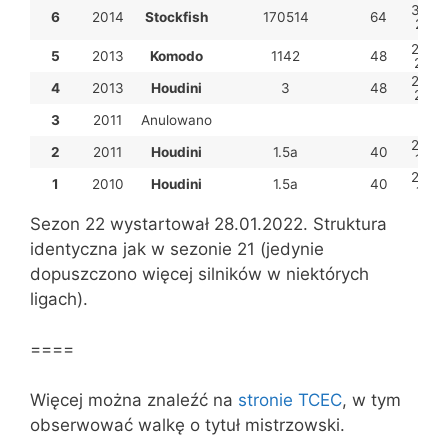
35,5-
6
2014
Stockfish
170514
64
28,5
25,0-
5
2013
Komodo
1142
48
23,0
25,0-
4
2013
Houdini
3
48
23,0
3
2011
Anulowano
22,0-
2
2011
Houdini
1.5a
40
18,0
23,5-
1
2010
Houdini
1.5a
40
16,5
Sezon 22 wystartował 28.01.2022. Struktura
identyczna jak w sezonie 21 (jedynie
dopuszczono więcej silników w niektórych
ligach).
====
Więcej można znaleźć na
stronie TCEC
, w tym
obserwować walkę o tytuł mistrzowski.