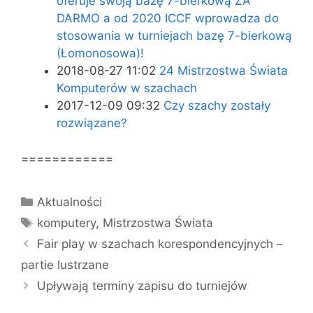
oferuje swoją bazę 7-bierkową ZA
DARMO a od 2020 ICCF wprowadza do
stosowania w turniejach bazę 7-bierkową
(Łomonosowa)!
2018-08-27 11:02
24 Mistrzostwa Świata
Komputerów w szachach
2017-12-09 09:32
Czy szachy zostały
rozwiązane?
============
Kategorie
Aktualności
Tagi
komputery
,
Mistrzostwa Świata
Fair play w szachach korespondencyjnych –
partie lustrzane
Upływają terminy zapisu do turniejów