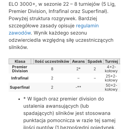
ELO 3000+, w sezonie 22 – 8 turniejów (5 Lig,
Premier Division, Infrafinal oraz Superfinał).
Powyżej struktura rozgrywek. Bardziej
szczegółowe zasady opisuje
regulamin
zawodów
. Wynik każdego sezonu
odzwierciedla względną siłę uczestniczących
silników.
Klasa
Ilość uczestników
Awans
Spadek
Turniej
Part
Premier
4×2-
8
2*
2
22
Division
kołowy
25×2-
Infrafinal
2
–
–
50
kołowy
50×2-
Superfinal
2
-**
10
kołowy
* W ligach oraz premier division do
ustalenia awansujących (lub
spadających) silników jest stosowana
punktacja pomocnicza w razie tej samej
ilości puntów (1.bezpośredni pojedynek,