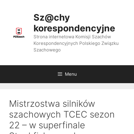
Przejdź
do
Sz@chy
treści
korespondencyjne
Strona internetowa Komisji Szachów
Korespondencyjnych Polskiego Związku
Szachowego
Menu
Mistrzostwa silników
szachowych TCEC sezon
22 – w superfinale