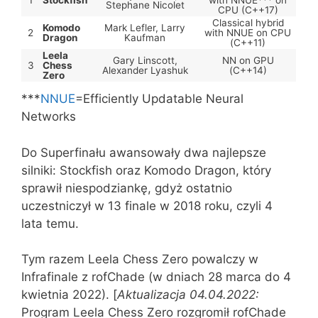
1
Stockfish
with NNUE*** on
Stephane Nicolet
CPU (C++17)
Classical hybrid
Komodo
Mark Lefler, Larry
2
with NNUE on CPU
Dragon
Kaufman
(C++11)
Leela
Gary Linscott,
NN on GPU
3
Chess
Alexander Lyashuk
(C++14)
Zero
***
NNUE
=Efficiently Updatable Neural
Networks
Do Superfinału awansowały dwa najlepsze
silniki: Stockfish oraz Komodo Dragon, który
sprawił niespodziankę, gdyż ostatnio
uczestniczył w 13 finale w 2018 roku, czyli 4
lata temu.
Tym razem Leela Chess Zero powalczy w
Infrafinale z rofChade (w dniach 28 marca do 4
kwietnia 2022). [
Aktualizacja 04.04.2022:
Program Leela Chess Zero rozgromił rofChade