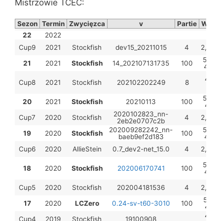
Mistrzowie TCEC:
Sezon
Termin
Zwycięzca
v
Partie
Wyni
22
2022
Cup9
2021
Stockfish
dev15_20211015
4
2,5-1,
56,0-
21
2021
Stockfish
14_202107131735
100
44,0
4,5-
Cup8
2021
Stockfish
202102202249
8
3,5
53,0-
20
2021
Stockfish
20210113
100
47,0
2020102823_nn-
Cup7
2020
Stockfish
4
2,5-1,
2eb2e0707c2b
202009282242_nn-
54,5-
19
2020
Stockfish
100
baeb9ef2d183
45,5
Cup6
2020
AllieStein
0.7_dev2-net_15.0
4
2,5-1,
53,5-
18
2020
Stockfish
202006170741
100
46,5
Cup5
2020
Stockfish
202004181536
4
2,5-1,
52,5-
17
2020
LCZero
0.24-sv-t60-3010
100
47,5
4,5-
Cup4
2019
Stockfish
19100908