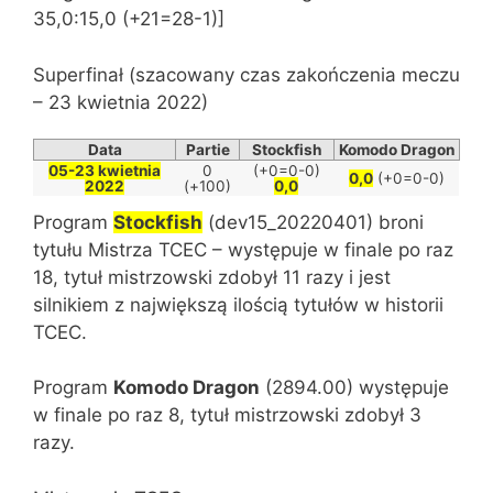
35,0:15,0 (+21=28-1)]
Superfinał (szacowany czas zakończenia meczu
– 23 kwietnia 2022)
Data
Partie
Stockfish
Komodo Dragon
05-23 kwietnia
0
(+0=0-0)
0,0
(+0=0-0)
2022
(+100)
0,0
Program
Stockfish
(dev15_20220401) broni
tytułu Mistrza TCEC – występuje w finale po raz
18, tytuł mistrzowski zdobył 11 razy i jest
silnikiem z największą ilością tytułów w historii
TCEC.
Program
Komodo Dragon
(2894.00) występuje
w finale po raz 8, tytuł mistrzowski zdobył 3
razy.