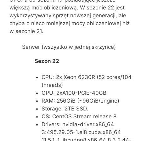
większą moc obliczeniową. W sezonie 22 jest
wykorzystywany sprzęt nowszej generacji, ale
chyba o nieco mniejszej mocy obliczeniowej niż
w sezonie 21.
Serwer (
wszystko w jednej skrzynce
)
Sezon 22
CPU: 2x Xeon 6230R (52 cores/104
threads)
GPU: 2xA100-PCIE-40GB
RAM: 256GiB (~96GiB/engine)
Storage: 2TB SSD.
OS: CentOS Stream release 8
Drivers: nvidia-driver.x86_64
3:495.29.05-1.el8 cuda.x86_64
11.5.1-1 libcudnn8.x86_64 8.3.2.44-