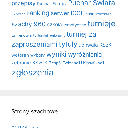
Puchar Świata
przepisy
Puchar Europy
ranking
serwer ICCF
PZSzach
silniki szachowe
turnieje
szachy 960
szkoła
tematyczne
turniej za
turniej otwarty
turniej regionalny
zaproszeniami
tytuły
uchwała KSzK
wyniki
wyróżnienia
weteran
wybory
zebranie KSzGK
Zespół Ewidencji i Klasyfikacji
zgłoszenia
Strony szachowe
01.PZSzach