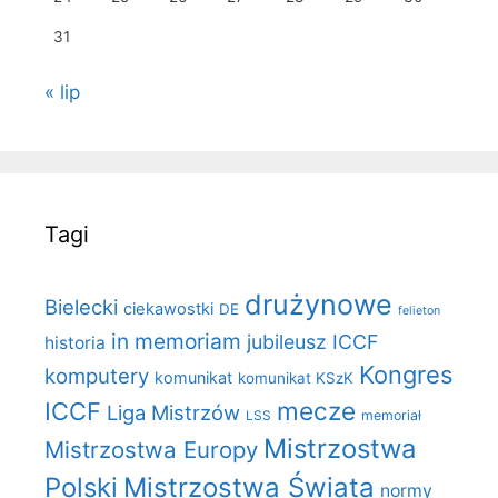
31
« lip
Tagi
drużynowe
Bielecki
ciekawostki
DE
felieton
in memoriam
jubileusz ICCF
historia
Kongres
komputery
komunikat
komunikat KSzK
mecze
ICCF
Liga Mistrzów
LSS
memoriał
Mistrzostwa
Mistrzostwa Europy
Polski
Mistrzostwa Świata
normy