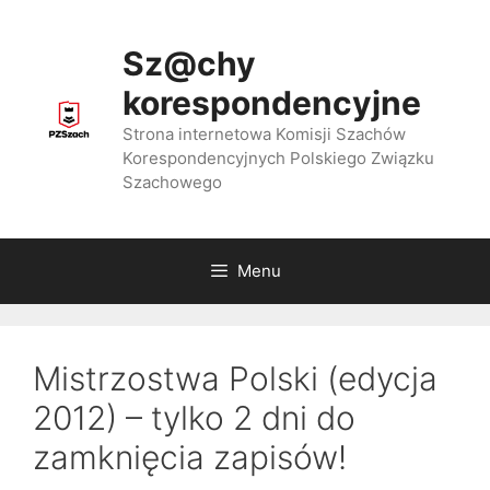
Przejdź
do
Sz@chy
treści
korespondencyjne
Strona internetowa Komisji Szachów
Korespondencyjnych Polskiego Związku
Szachowego
Menu
Mistrzostwa Polski (edycja
2012) – tylko 2 dni do
zamknięcia zapisów!