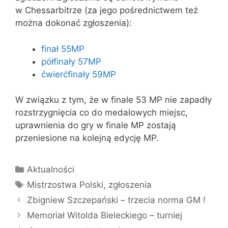
w Chessarbitrze (za jego pośrednictwem też
można dokonać zgłoszenia):
finał 55MP
półfinały 57MP
ćwierćfinały 59MP
W związku z tym, że w finale 53 MP nie zapadły
rozstrzygnięcia co do medalowych miejsc,
uprawnienia do gry w finale MP zostają
przeniesione na kolejną edycję MP.
Kategorie
Aktualności
Tagi
Mistrzostwa Polski
,
zgłoszenia
Zbigniew Szczepański – trzecia norma GM !
Memoriał Witolda Bieleckiego – turniej