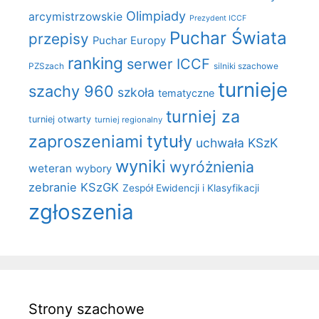
Olimpiady
arcymistrzowskie
Prezydent ICCF
Puchar Świata
przepisy
Puchar Europy
ranking
serwer ICCF
PZSzach
silniki szachowe
turnieje
szachy 960
szkoła
tematyczne
turniej za
turniej otwarty
turniej regionalny
zaproszeniami
tytuły
uchwała KSzK
wyniki
wyróżnienia
weteran
wybory
zebranie KSzGK
Zespół Ewidencji i Klasyfikacji
zgłoszenia
Strony szachowe