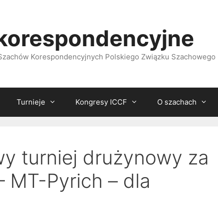
korespondencyjne
i Szachów Korespondencyjnych Polskiego Związku Szachowego
Turnieje
Kongresy ICCF
O szachach
 turniej drużynowy za
– MT-Pyrich – dla