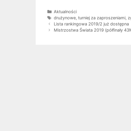
Kategorie
Aktualności
Tagi
drużynowe
,
turniej za zaproszeniami
,
z
Lista rankingowa 2019/2 już dostępna
Mistrzostwa Świata 2019 (półfinały 4