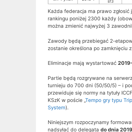
sf3
Każda federacja ma prawo zgłosić 
rankingu poniżej 2300 każdy (obowi
można zmienić najwyżej 3 zawodni
Zawody będą przebiegać 2-etapowo (
zostanie określona po zamknięciu zg
Eliminacje mają wystartować
2019
Partie będą rozgrywane na serwe
turnieju do 700 dni (50/50/5) – i 
przewiduje się normy na tytuły ICC
KSzK w poście „
Tempo gry typu Trip
System
).
Niniejszym rozpoczynamy formowa
nadsyłać do delegata
do dnia 201