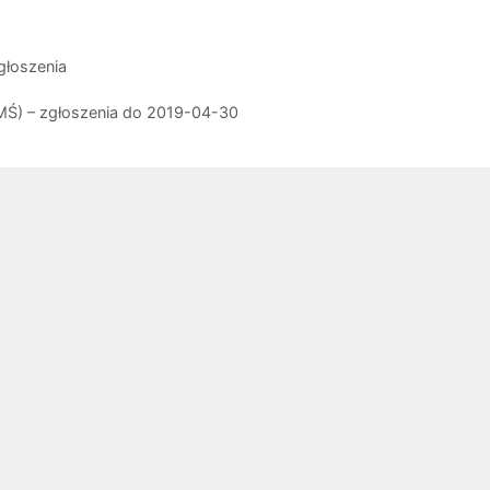
głoszenia
3MŚ) – zgłoszenia do 2019-04-30