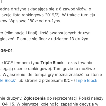
jedną drużynę składającą się z 6 zawodników, o
ązuje lista rankingowa 2019/2). W trakcie turnieju
ków. Wpisowe 180zł od drużyny.
eliminacje i finał). Ilość awansujących drużyn
łoszeń. Planuje się finał z udziałem 13 drużyn.
-06-01
.
rze ICCF tempem typu
Triple Block
– czas trwania
podlegają ocenie rankingowej. Tam gdzie to możliwe
F. Wyjaśnienie idei tempa gry można znaleźć na stonie
le Block
” lub stronie z przepisami ICCF (
Triple Block
nie drużyny.
Zgłoszenia
do reprezentacji Polski należy
9-04-15
. W pierwszej kolejności zapadnie decyzja w