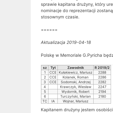
sprawie kapitana drużyny, który ur
nominacje do reprezentacji zostaną
stosownym czasie.
======
Aktualizacja 2019-04-18
Polskę w Memoriale G.Pyricha będz
sz
Tyt
Zawodnik
R 2019/2
1
CCE
Kułakiewicz, Mariusz
2288
2
CCE
Kolanek, Roman
2286
3
CCE
Sodomski, Andrzej
2282
4
Krawczyk, Wiesław
2247
5
Wydornik, Robert
2194
6
Turczyński, Marian
2180
TC
IA
Wojnar, Mariusz
Kapitanem drużyny jestem osobiści