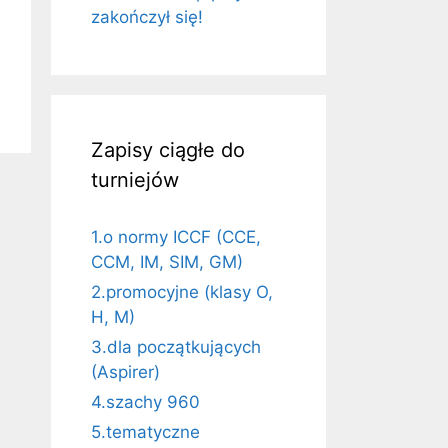
zakończył się!
Zapisy ciągłe do
turniejów
1.o normy ICCF (CCE,
CCM, IM, SIM, GM)
2.promocyjne (klasy O,
H, M)
3.dla początkujących
(Aspirer)
4.szachy 960
5.tematyczne