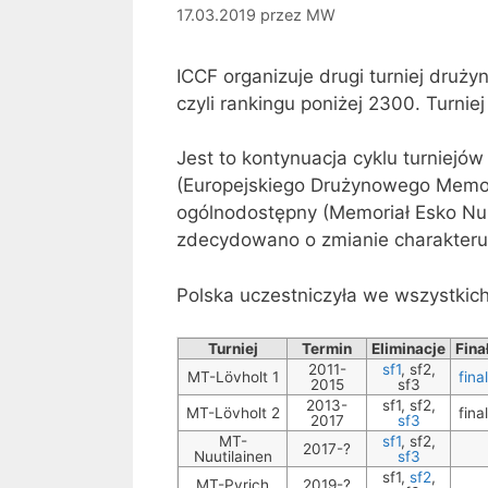
17.03.2019
przez
MW
ICCF organizuje drugi turniej druż
czyli rankingu poniżej 2300. Turni
Jest to kontynuacja cyklu turniejó
(Europejskiego Drużynowego Memori
ogólnodostępny (Memoriał Esko Nuu
zdecydowano o zmianie charakteru 
Polska uczestniczyła we wszystkic
Turniej
Termin
Eliminacje
Fina
2011-
sf1
, sf2,
MT-Lövholt 1
final
2015
sf3
2013-
sf1, sf2,
MT-Lövholt 2
final
2017
sf3
MT-
sf1
, sf2,
2017-?
Nuutilainen
sf3
sf1,
sf2
,
MT-Pyrich
2019-?