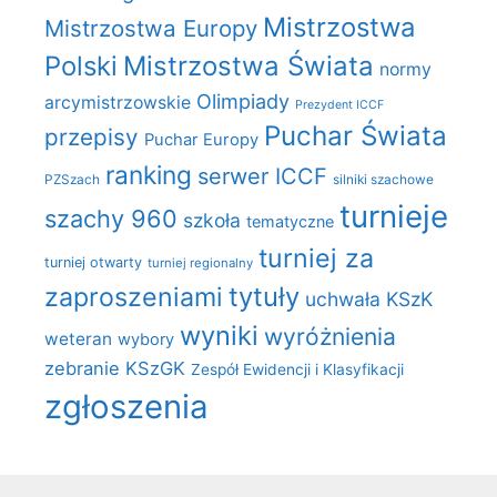
Mistrzostwa
Mistrzostwa Europy
Polski
Mistrzostwa Świata
normy
Olimpiady
arcymistrzowskie
Prezydent ICCF
Puchar Świata
przepisy
Puchar Europy
ranking
serwer ICCF
PZSzach
silniki szachowe
turnieje
szachy 960
szkoła
tematyczne
turniej za
turniej otwarty
turniej regionalny
zaproszeniami
tytuły
uchwała KSzK
wyniki
wyróżnienia
weteran
wybory
zebranie KSzGK
Zespół Ewidencji i Klasyfikacji
zgłoszenia