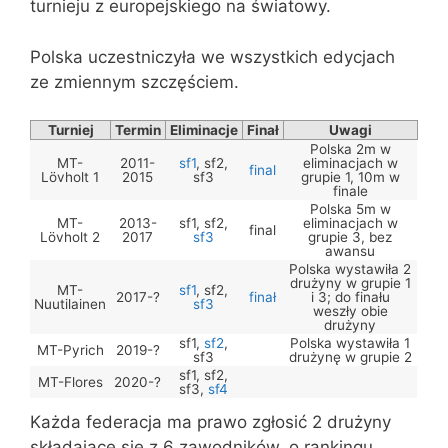
turnieju z europejskiego na światowy.
Polska uczestniczyła we wszystkich edycjach
ze zmiennym szczęściem.
Turniej
Termin
Eliminacje
Finał
Uwagi
Polska 2m w
MT-
2011-
sf1
, sf2,
eliminacjach w
final
Lövholt 1
2015
sf3
grupie 1, 10m w
finale
Polska 5m w
MT-
2013-
sf1, sf2,
eliminacjach w
final
Lövholt 2
2017
sf3
grupie 3, bez
awansu
Polska wystawiła 2
drużyny w grupie 1
MT-
sf1
, sf2,
2017-?
finał
i 3; do finału
Nuutilainen
sf3
weszły obie
drużyny
sf1,
sf2
,
Polska wystawiła 1
MT-Pyrich
2019-?
sf3
drużynę w grupie 2
sf1, sf2,
MT-Flores
2020-?
sf3,
sf4
Każda federacja ma prawo zgłosić 2 drużyny
składające się z 6 zawodników, o rankingu