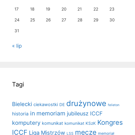
17
18
19
20
21
22
23
24
25
26
27
28
29
30
31
« lip
Tagi
drużynowe
Bielecki
ciekawostki
DE
felieton
in memoriam
jubileusz ICCF
historia
Kongres
komputery
komunikat
komunikat KSzK
mecze
ICCF
Liga Mistrzów
LSS
memoriał