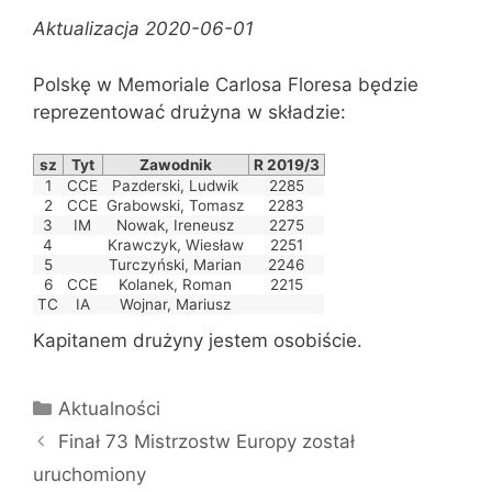
Aktualizacja 2020-06-01
Polskę w Memoriale Carlosa Floresa będzie
reprezentować drużyna w składzie:
sz
Tyt
Zawodnik
R 2019/3
1
CCE
Pazderski, Ludwik
2285
2
CCE
Grabowski, Tomasz
2283
3
IM
Nowak, Ireneusz
2275
4
Krawczyk, Wiesław
2251
5
Turczyński, Marian
2246
6
CCE
Kolanek, Roman
2215
TC
IA
Wojnar, Mariusz
Kapitanem drużyny jestem osobiście.
Kategorie
Aktualności
Finał 73 Mistrzostw Europy został
uruchomiony