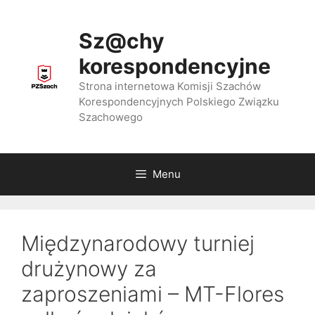
Przejdź
do
Sz@chy
treści
korespondencyjne
Strona internetowa Komisji Szachów
Korespondencyjnych Polskiego Związku
Szachowego
Menu
Międzynarodowy turniej
drużynowy za
zaproszeniami – MT-Flores