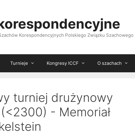
korespondencyjne
i Szachów Korespondencyjnych Polskiego Związku Szachowego
Turnieje
Kongresy ICCF
O szachach
y turniej drużynowy
 (<2300) - Memoriał
kelstein