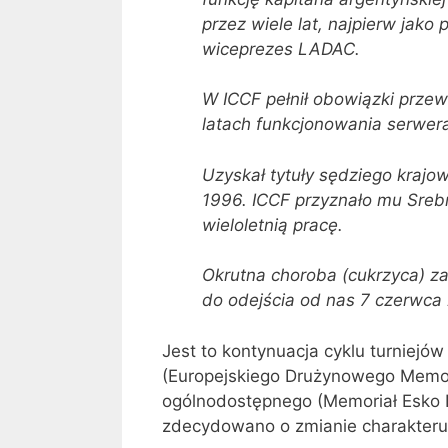
przez wiele lat, najpierw jako
wiceprezes LADAC.
W ICCF pełnił obowiązki przew
latach funkcjonowania serwer
Uzyskał tytuły sędziego kraj
1996. ICCF przyznało mu Sreb
wieloletnią pracę.
Okrutna choroba (cukrzyca) zaa
do odejścia od nas 7 czerwca 
Jest to kontynuacja cyklu turniejó
(Europejskiego Drużynowego Memori
ogólnodostępnego (Memoriał Esko N
zdecydowano o zmianie charakteru 