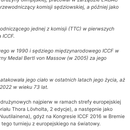
 przewodniczący komisji sędziowskiej, a później jako
odniczącego jednej z komisji (TTC) w pierwszych
a ICCF.
owego w 1990 i sędziego międzynarodowego ICCF w
rny Medal Bertl von Massow (w 2005) za jego
takowała jego ciało w ostatnich latach jego życia, aż
2022 w wieku 73 lat.
w drużynowych najpierw w ramach strefy europejskiej
ału Thora Lövholta, 2 edycje), a następnie jako
uutilainena), gdyż na Kongresie ICCF 2016 w Bremie
tego turnieju z europejskiego na światowy.