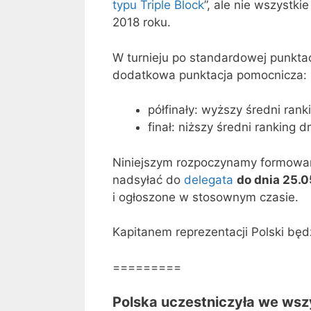
typu Triple Block
”, ale nie wszystk
2018 roku.
W turnieju po standardowej punkta
dodatkowa punktacja pomocnicza:
półfinały: wyższy średni rank
finał: niższy średni ranking 
Niniejszym rozpoczynamy formowa
nadsyłać do
delegata
do dnia 25.
i ogłoszone w stosownym czasie.
Kapitanem reprezentacji Polski będz
=========
Polska uczestniczyła we ws