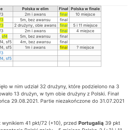
je
Polska w elim
Finał
Polska w finale
sf3
2m i awans
final
10 miejsce
f3
5m, bez awansu
final
f3
2 drużyny, obie awans
final
5 i 11 miejsce
sf3
2m i awans
final
4 miejsce
3,
sf4
5m, bez awansu
final
sf4, sf5
4m, bez awansu
final
sf4, sf5
1m i awans
final
? miejsce
f3
f4
,
sf5
ięło w nim udział 32 drużyny, które podzielono na 3
owało 13 drużyn, w tym obie drużyny z Polski. Finał
ońca 29.08.2021. Partie niezakończone do 31.07.2021
 wynikiem 41 pkt/72 (+10), przed
Portugalią
39 pkt