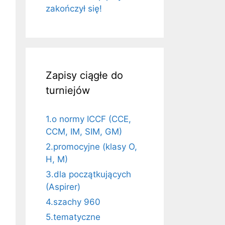
zakończył się!
Zapisy ciągłe do
turniejów
1.o normy ICCF (CCE,
CCM, IM, SIM, GM)
2.promocyjne (klasy O,
H, M)
3.dla początkujących
(Aspirer)
4.szachy 960
5.tematyczne