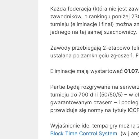
Każda federacja (która nie jest za
zawodników, o rankingu poniżej 230
turnieju (eliminacje i finał) można 
jednego na tej samej szachownicy.
Zawody przebiegają 2-etapowo (elimi
ustalana po zamknięciu zgłoszeń. Fi
Eliminacje mają wystartować
01.07
Partie będą rozgrywane na serwe
turnieju do 700 dni (50/50/5) – w 
gwarantowanym czasem – i podlega
przewiduje się normy na tytuły ICCF
Wyjaśnienie idei tempa gry można 
Block Time Control System
. (w j.a