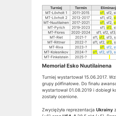
Turniej
Termin
Eliminac
MT-Lövholt 1
2011-2015
sf1
, sf2, 
MT-Lövholt 2
2013-2017
sf1, sf2,
s
MT-Nuutilainen
2017-2021
sf1
, sf2,
s
MT-Pyrich
2019-2023
sf1,
sf2
, 
MT-Flores
2020-2024
sf1, sf2, sf
MT-Riet
2021-?
sf1,
sf2
, sf3, 
MT-Rittner
2022-?
sf1, sf2,
sf3
, 
MT-Riva
2023-?
sf1
,
sf2
,
s
MT-Kolesnikov
2024-?
sf1
,
sf2
,
sf3
,
s
MT-Finkelstein
2025-?
Memoriał Esko Nuutilainena
Turniej wystartował 15.06.2017. Wz
grupy półfinałowe. Do finału awans
wystartował 01.08.2019 i dobiegł k
zostały ocenione.
Zwyciężyła reprezentacja
Ukrainy
z