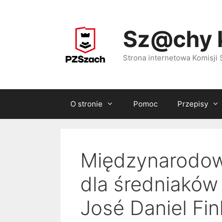
Przejdź
do
Sz@chy 
treści
Strona internetowa Komisj
O stronie
Pomoc
Przepisy
Międzynarodow
dla średniaków
José Daniel Fin