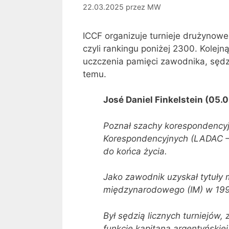
22.03.2025
przez
MW
ICCF organizuje turnieje drużynowe
czyli rankingu poniżej 2300. Kolej
uczczenia pamięci zawodnika, sędzi
temu.
José Daniel Finkelstein (
05.0
Poznał szachy korespondencyj
Korespondencyjnych (LADAC – A
do końca życia.
Jako zawodnik uzyskał tytuły 
międzynarodowego (IM) w 199
Był sędzią licznych turniejów,
funkcję kapitana argentyńskie