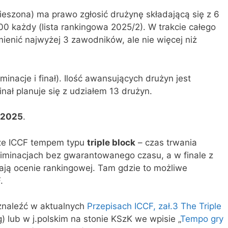
wieszona) ma prawo zgłosić drużynę składającą się z 6
0 każdy (lista rankingowa 2025/2). W trakcie całego
zmienić najwyżej 3 zawodników, ale nie więcej niż
nacje i finał). Ilość awansujących drużyn jest
nał planuje się z udziałem 13 drużyn.
.2025
.
rze ICCF tempem typu
triple block
– czas trwania
eliminacjach bez gwarantowanego czasu, a w finale z
ją ocenie rankingowej. Tam gdzie to możliwe
.
znaleźć w aktualnych
Przepisach ICCF, zał.3 The Triple
ng) lub w j.polskim na stonie KSzK we wpisie „
Tempo gry