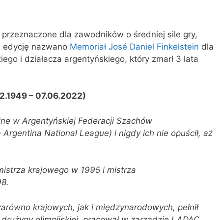
 przeznaczone dla zawodników o średniej sile gry,
ną edycję nazwano
Memoriał José Daniel Finkelstein
dla
ego i działacza argentyńskiego, który zmarł 3 lata
2.1949 – 07.06.2022)
ne w Argentyńskiej Federacji Szachów
rgentina National League) i nigdy ich nie opuścił, aż
mistrza krajowego w 1995 i mistrza
8.
 zarówno krajowych, jak i międzynarodowych, pełnił
j drużyny olimpijskiej, pracował w zarządzie LADAC