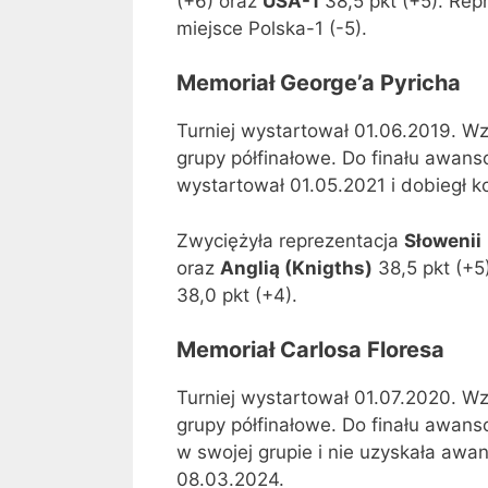
(+6) oraz
USA-1
38,5 pkt (+5). Repr
miejsce Polska-1 (-5).
Memoriał George’a Pyricha
Turniej wystartował 01.06.2019. Wz
grupy półfinałowe. Do finału awans
wystartował 01.05.2021 i dobiegł 
Zwyciężyła reprezentacja
Słowenii
oraz
Anglią (Knigths)
38,5 pkt (+5
38,0 pkt (+4).
Memoriał Carlosa Floresa
Turniej wystartował 01.07.2020. Wz
grupy półfinałowe. Do finału awans
w swojej grupie i nie uzyskała awan
08.03.2024.