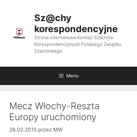
Przejdź
do
Sz@chy
treści
korespondencyjne
Strona internetowa Komisji Szachów
Korespondencyjnych Polskiego Związku
Szachowego
Menu
Mecz Włochy-Reszta
Europy uruchomiony
28.02.2015
przez
MW