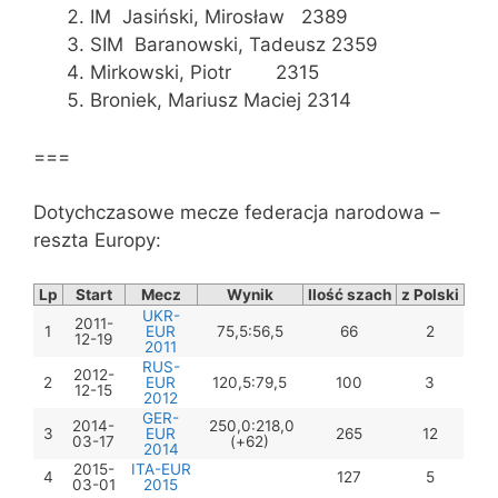
IM Jasiński, Mirosław 2389
SIM Baranowski, Tadeusz 2359
Mirkowski, Piotr 2315
Broniek, Mariusz Maciej 2314
===
Dotychczasowe mecze federacja narodowa –
reszta Europy:
Lp
Start
Mecz
Wynik
Ilość szach
z Polski
UKR-
2011-
1
EUR
75,5:56,5
66
2
12-19
2011
RUS-
2012-
2
EUR
120,5:79,5
100
3
12-15
2012
GER-
2014-
250,0:218,0
3
EUR
265
12
03-17
(+62)
2014
2015-
ITA-EUR
4
127
5
03-01
2015