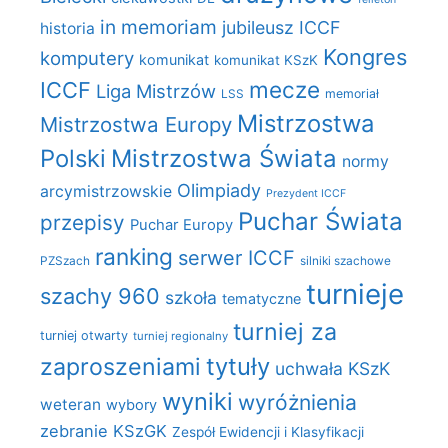
in memoriam
jubileusz ICCF
historia
Kongres
komputery
komunikat
komunikat KSzK
mecze
ICCF
Liga Mistrzów
LSS
memoriał
Mistrzostwa
Mistrzostwa Europy
Polski
Mistrzostwa Świata
normy
Olimpiady
arcymistrzowskie
Prezydent ICCF
Puchar Świata
przepisy
Puchar Europy
ranking
serwer ICCF
PZSzach
silniki szachowe
turnieje
szachy 960
szkoła
tematyczne
turniej za
turniej otwarty
turniej regionalny
zaproszeniami
tytuły
uchwała KSzK
wyniki
wyróżnienia
weteran
wybory
zebranie KSzGK
Zespół Ewidencji i Klasyfikacji