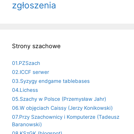
zgłoszenia
Strony szachowe
01.PZSzach
02.ICCF serwer
03.Syzygy endgame tablebases
04.Lichess
05.Szachy w Polsce (Przemysław Jahr)
06.W objęciach Caissy (Jerzy Konikowski)
07.Przy Szachownicy i Komputerze (Tadeusz
Baranowski)
08.KSzGK (blogspot)