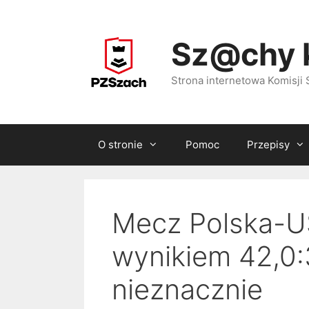
Przejdź
do
Sz@chy 
treści
Strona internetowa Komisj
O stronie
Pomoc
Przepisy
Mecz Polska-US
wynikiem 42,0:
nieznacznie