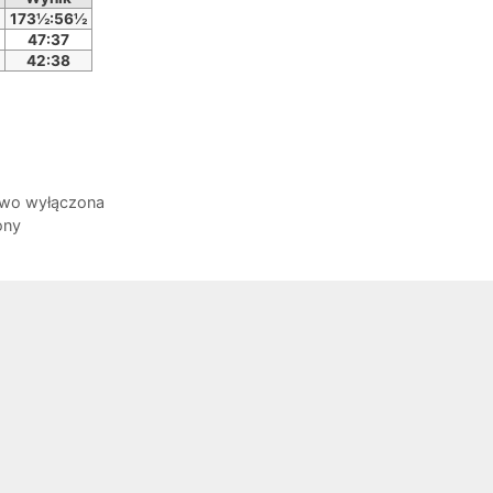
173½:56½
47:37
42:38
owo wyłączona
ony