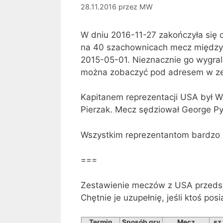
28.11.2016
przez
MW
W dniu 2016-11-27 zakończyła się 
na 40 szachownicach mecz międzyp
2015-05-01. Nieznacznie go wygra
można zobaczyć pod adresem w zes
Kapitanem reprezentacji USA był Wo
Pierzak.
Mecz sędziował George Pyr
Wszystkim reprezentantom bardzo 
===
Zestawienie meczów z USA przedsta
Chętnie je uzupełnię, jeśli ktoś p
Termin
Sposób gry
Mecz
sz