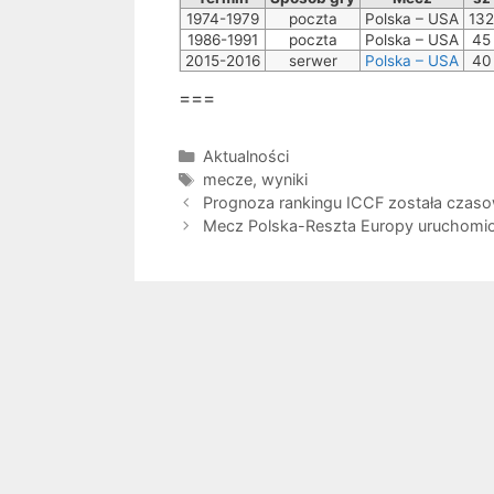
1974-1979
poczta
Polska – USA
132
1986-1991
poczta
Polska – USA
45
2015-2016
serwer
Polska – USA
40
===
Kategorie
Aktualności
Tagi
mecze
,
wyniki
Prognoza rankingu ICCF została czas
Mecz Polska-Reszta Europy uruchomi