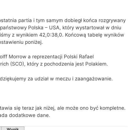
ostatnia partia i tym samym dobiegł końca rozgrywany
aństwowy Polska – USA, który wystartował w dniu
liśmy z wynikiem 42,0:38,0. Końcową tabelę wyników
tawieniu poniżej.
lff Morrow a reprezentacji Polski Rafael
ich (SCO), który z pochodzenia jest Polakiem.
dziękujemy za udział w meczu i zaangażowanie.
wia się teraz jak niżej, ale może ono być kompletne.
osiada dodatkowe dane.
Wynik