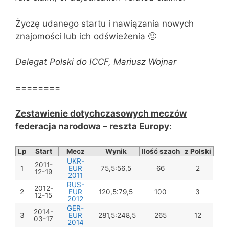
Życzę udanego startu i nawiązania nowych
znajomości lub ich odświeżenia 🙂
Delegat Polski do ICCF, Mariusz Wojnar
========
Zestawienie dotychczasowych meczów
federacja narodowa – reszta Europy
:
Lp
Start
Mecz
Wynik
Ilość szach
z Polski
UKR-
2011-
1
EUR
75,5:56,5
66
2
12-19
2011
RUS-
2012-
2
EUR
120,5:79,5
100
3
12-15
2012
GER-
2014-
3
EUR
281,5:248,5
265
12
03-17
2014