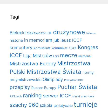
Tagi
drużynowe
Bielecki
ciekawostki
DE
felieton
in memoriam
jubileusz ICCF
historia
Kongres
komputery
komunikat
komunikat KSzK
mecze
ICCF
Liga Mistrzów
LSS
memoriał
Mistrzostwa
Mistrzostwa Europy
Polski
Mistrzostwa Świata
normy
Olimpiady
arcymistrzowskie
Prezydent ICCF
Puchar Świata
przepisy
Puchar Europy
ranking
serwer ICCF
PZSzach
silniki szachowe
turnieje
szachy 960
szkoła
tematyczne