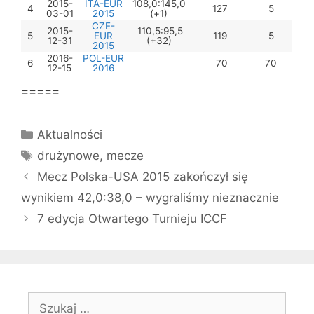
2015-
ITA-EUR
108,0:145,0
4
127
5
03-01
2015
(+1)
CZE-
2015-
110,5:95,5
5
EUR
119
5
12-31
(+32)
2015
2016-
POL-EUR
6
70
70
12-15
2016
=====
Kategorie
Aktualności
Tagi
drużynowe
,
mecze
Mecz Polska-USA 2015 zakończył się
wynikiem 42,0:38,0 – wygraliśmy nieznacznie
7 edycja Otwartego Turnieju ICCF
Szukaj: