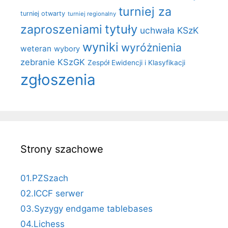
turniej za
turniej otwarty
turniej regionalny
zaproszeniami
tytuły
uchwała KSzK
wyniki
wyróżnienia
weteran
wybory
zebranie KSzGK
Zespół Ewidencji i Klasyfikacji
zgłoszenia
Strony szachowe
01.PZSzach
02.ICCF serwer
03.Syzygy endgame tablebases
04.Lichess