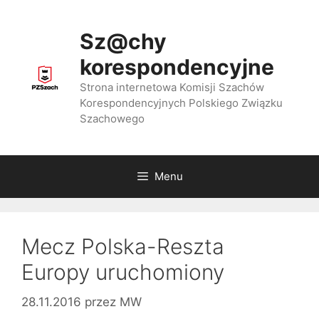
Przejdź
do
Sz@chy
treści
korespondencyjne
Strona internetowa Komisji Szachów
Korespondencyjnych Polskiego Związku
Szachowego
Menu
Mecz Polska-Reszta
Europy uruchomiony
28.11.2016
przez
MW