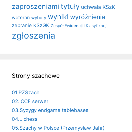
zaproszeniami
tytuły
uchwała KSzK
wyniki
wyróżnienia
weteran
wybory
zebranie KSzGK
Zespół Ewidencji i Klasyfikacji
zgłoszenia
Strony szachowe
01.PZSzach
02.ICCF serwer
03.Syzygy endgame tablebases
04.Lichess
05.Szachy w Polsce (Przemysław Jahr)