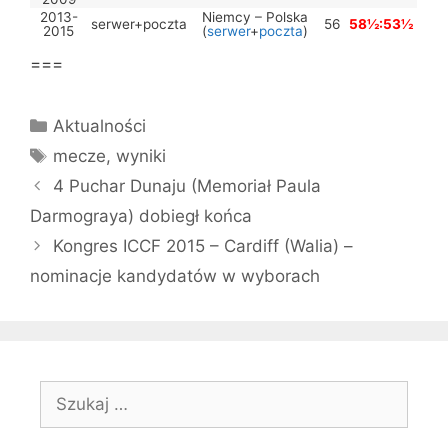
2013-
Niemcy – Polska
serwer+poczta
56
58½:53½
2015
(
serwer
+
poczta
)
===
Kategorie
Aktualności
Tagi
mecze
,
wyniki
4 Puchar Dunaju (Memoriał Paula
Darmograya) dobiegł końca
Kongres ICCF 2015 – Cardiff (Walia) –
nominacje kandydatów w wyborach
Szukaj: