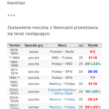
Kamiński.
===
Zestawienie meczów z Niemcami przedstawia
się teraz następująco:
Termin
Sposób gry
Mecz
sz
Wynik
1839-
prasa
Poznań – Berlin
0:2
1840
?-1964
poczta
NRD – Polska
25
31:19
1965-
poczta
Polska – NRD
25
26½:23½
1968
1971-
poczta
Polska – RFN
30
30:30
1974
1984-?
poczta
Polska – RFN
?:?
1990-
poczta
Niemcy – Polska
30
41:19
1993
2000-
Szlezwik-Holsztyn
poczta
20
19½:20½
2003
– Górny Śląsk
2004-
poczta
Niemcy – Polska
25
26:24
2006
2007-
serwer
Niemcy – Polska
25
29½:20½
2009