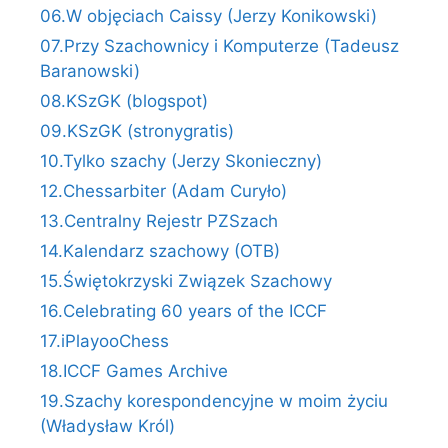
06.W objęciach Caissy (Jerzy Konikowski)
07.Przy Szachownicy i Komputerze (Tadeusz
Baranowski)
08.KSzGK (blogspot)
09.KSzGK (stronygratis)
10.Tylko szachy (Jerzy Skonieczny)
12.Chessarbiter (Adam Curyło)
13.Centralny Rejestr PZSzach
14.Kalendarz szachowy (OTB)
15.Świętokrzyski Związek Szachowy
16.Celebrating 60 years of the ICCF
17.iPlayooChess
18.ICCF Games Archive
19.Szachy korespondencyjne w moim życiu
(Władysław Król)