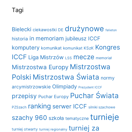
Tagi
drużynowe
Bielecki
ciekawostki
DE
felieton
in memoriam
jubileusz ICCF
historia
Kongres
komputery
komunikat
komunikat KSzK
mecze
ICCF
Liga Mistrzów
LSS
memoriał
Mistrzostwa
Mistrzostwa Europy
Polski
Mistrzostwa Świata
normy
Olimpiady
arcymistrzowskie
Prezydent ICCF
Puchar Świata
przepisy
Puchar Europy
ranking
serwer ICCF
PZSzach
silniki szachowe
turnieje
szachy 960
szkoła
tematyczne
turniej za
turniej otwarty
turniej regionalny