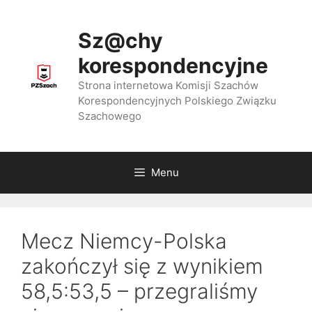
Przejdź
do
Sz@chy
treści
korespondencyjne
Strona internetowa Komisji Szachów
Korespondencyjnych Polskiego Związku
Szachowego
Menu
Mecz Niemcy-Polska
zakończył się z wynikiem
58,5:53,5 – przegraliśmy