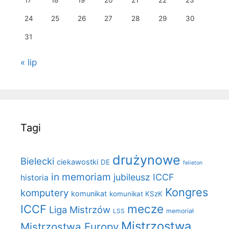
17
18
19
20
21
22
23
24
25
26
27
28
29
30
31
« lip
Tagi
drużynowe
Bielecki
ciekawostki
DE
felieton
in memoriam
jubileusz ICCF
historia
Kongres
komputery
komunikat
komunikat KSzK
mecze
ICCF
Liga Mistrzów
LSS
memoriał
Mistrzostwa
Mistrzostwa Europy