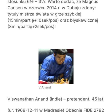
stosunku 6½ – 3½. Warto dodać, że Magnus
Carlsen w czerwcu 2014 r. w Dubaju zdobył
tytuły mistrza świata w grze szybkiej
(15min/partię+10sek/pos) oraz błyskawicznej
(3min/partię+2sek/pos)!
V.Anand
Viswanathan Anand (Indie) – pretendent, 45 lat
(ur. 1969-12-11 w Madrasie) Obecnie FIDE 2792