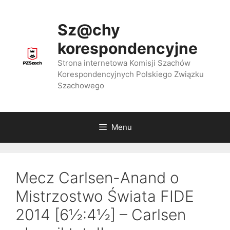
Przejdź
do
Sz@chy
treści
korespondencyjne
Strona internetowa Komisji Szachów
Korespondencyjnych Polskiego Związku
Szachowego
Menu
Mecz Carlsen-Anand o
Mistrzostwo Świata FIDE
2014 [6½:4½] – Carlsen