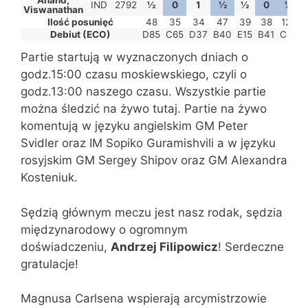
Anand,
IND
2792
½
0
1
½
½
0
½
Viswanathan
Ilość posunięć
48
35
34
47
39
38
122
Debiut (ECO)
D85
C65
D37
B40
E15
B41
C67
Partie startują w wyznaczonych dniach o
godz.15:00 czasu moskiewskiego, czyli o
godz.13:00 naszego czasu. Wszystkie partie
można śledzić na żywo tutaj. Partie na żywo
komentują w języku angielskim GM Peter
Svidler oraz IM Sopiko Guramishvili a w języku
rosyjskim GM Sergey Shipov oraz GM Alexandra
Kosteniuk.
Sędzią głównym meczu jest nasz rodak, sędzia
międzynarodowy o ogromnym
doświadczeniu,
Andrzej Filipowicz
! Serdeczne
gratulacje!
Magnusa Carlsena wspierają arcymistrzowie