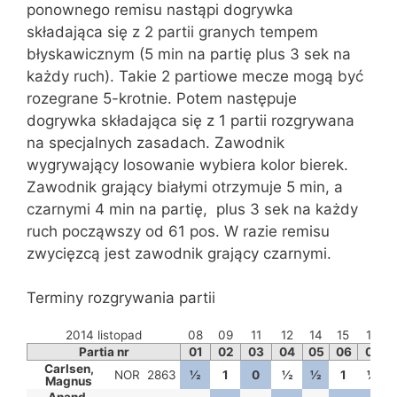
ponownego remisu nastąpi dogrywka
składająca się z 2 partii granych tempem
błyskawicznym (5 min na partię plus 3 sek na
każdy ruch). Takie 2 partiowe mecze mogą być
rozegrane 5-krotnie. Potem następuje
dogrywka składająca się z 1 partii rozgrywana
na specjalnych zasadach. Zawodnik
wygrywający losowanie wybiera kolor bierek.
Zawodnik grający białymi otrzymuje 5 min, a
czarnymi 4 min na partię, plus 3 sek na każdy
ruch począwszy od 61 pos. W razie remisu
zwycięzcą jest zawodnik grający czarnymi.
Terminy rozgrywania partii
2014 listopad
08
09
11
12
14
15
17
Partia nr
01
02
03
04
05
06
07
Carlsen,
NOR
2863
½
1
0
½
½
1
½
Magnus