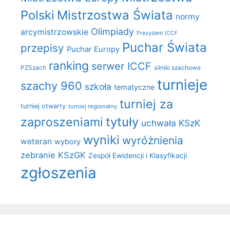
Polski
Mistrzostwa Świata
normy
Olimpiady
arcymistrzowskie
Prezydent ICCF
Puchar Świata
przepisy
Puchar Europy
ranking
serwer ICCF
PZSzach
silniki szachowe
turnieje
szachy 960
szkoła
tematyczne
turniej za
turniej otwarty
turniej regionalny
zaproszeniami
tytuły
uchwała KSzK
wyniki
wyróżnienia
weteran
wybory
zebranie KSzGK
Zespół Ewidencji i Klasyfikacji
zgłoszenia