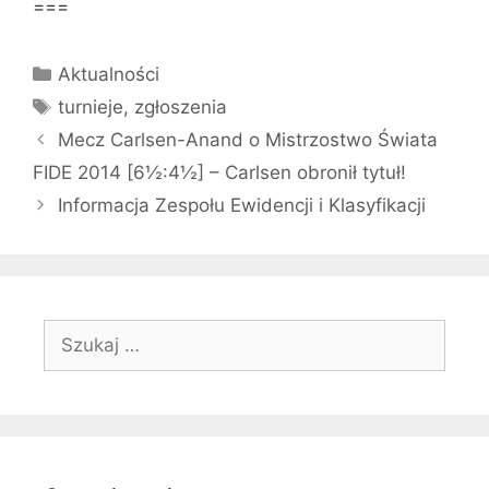
===
Kategorie
Aktualności
Tagi
turnieje
,
zgłoszenia
Mecz Carlsen-Anand o Mistrzostwo Świata
FIDE 2014 [6½:4½] – Carlsen obronił tytuł!
Informacja Zespołu Ewidencji i Klasyfikacji
Szukaj: