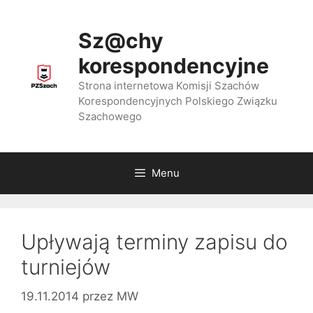
Przejdź
do
Sz@chy
treści
korespondencyjne
Strona internetowa Komisji Szachów
Korespondencyjnych Polskiego Związku
Szachowego
Menu
Upływają terminy zapisu do
turniejów
19.11.2014
przez
MW