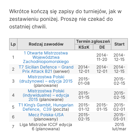
Wkrótce kończą się zapisy do turniejów, jak w
zestawieniu poniżej. Proszę nie czekać do
ostatniej chwili.
Termin zgłoszeń
Lp
Rodzaj zawodów
Start
KSzK
DE
1 Otwarte Mistrzostwa
2014-
2014-
1
Województwa
11-20
12-15
Zachodniopomorskiego
T7 Sicilian Defence – Grand
2014-
2014-
2014-
2
Prix Attack B21
(serwer)
12-01
12-01
12-15
Mistrzostwa Polski
2015-
2015-
3
(drużynowe) – edycja 2015
01-08
02-15
(planowane)
Mistrzostwa Polski
2015-
2015-
4
(indywidualne) – edycja
01-15
02-15
2015
(planowane)
T1 King’s Gambit, Hungarian
2015-
2015-
2015-
5
Defence, C39
(poczta)
01-12
01-15
02-01
Mecz Polska-USA
2015-
2015-
6
(planowany)
02-15
05-01
Liga Mistrzów ICCF edycja
2015
7
6 (planowana)
lut/mar