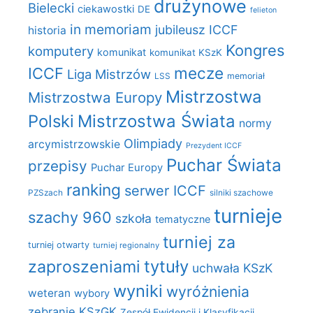
drużynowe
Bielecki
ciekawostki
DE
felieton
in memoriam
jubileusz ICCF
historia
Kongres
komputery
komunikat
komunikat KSzK
mecze
ICCF
Liga Mistrzów
LSS
memoriał
Mistrzostwa
Mistrzostwa Europy
Polski
Mistrzostwa Świata
normy
Olimpiady
arcymistrzowskie
Prezydent ICCF
Puchar Świata
przepisy
Puchar Europy
ranking
serwer ICCF
PZSzach
silniki szachowe
turnieje
szachy 960
szkoła
tematyczne
turniej za
turniej otwarty
turniej regionalny
zaproszeniami
tytuły
uchwała KSzK
wyniki
wyróżnienia
weteran
wybory
zebranie KSzGK
Zespół Ewidencji i Klasyfikacji