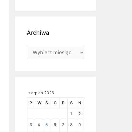
Archiwa
Archiwa
sierpień 2026
P
W
Ś
C
P
S
N
1
2
3
4
5
6
7
8
9