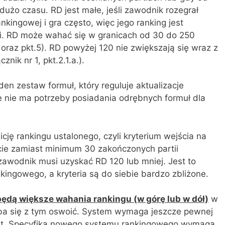
o dużo czasu. RD jest małe, jeśli zawodnik rozegrał
nkingowej i gra często, więc jego ranking jest
i. RD może wahać się w granicach od 30 do 250
2 oraz pkt.5). RD powyżej 120 nie zwiększają się wraz z
nik nr 1, pkt.2.1.a.).
den zestaw formuł, który reguluje aktualizacje
 nie ma potrzeby posiadania odrębnych formuł dla
cję rankingu ustalonego, czyli kryterium wejścia na
icie zamiast minimum 30 zakończonych partii
zawodnik musi uzyskać RD 120 lub mniej. Jest to
ingowego, a kryteria są do siebie bardzo zbliżone.
dą większe wahania rankingu (w górę lub w dół)
w
ba się z tym oswoić. System wymaga jeszcze pewnej
a lat. Specyfika nowego systemu rankingowego wymaga