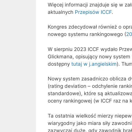
Więcej informacji znajduje się w zał
aktualnych
Przepisów ICCF
.
Kongres zdecydował również o op
nowego systemu rankingowego (
20
W sierpniu 2023 ICCF wydało Przew
Glickmana, opisujący nowy system 
dostępny
tutaj w j.angielskim
). Tłu
Nowy system zasadniczo oblicza dw
(rating deviation – odchylenie rank
standardowe), które są aktualizow
oceny rankingowej (w ICCF raz na k
Ta ostatnia wielkość mierzy niepew
wiarygodny jako miara siły zawodn
zazwyczaj duże, gdy zawodnik brał 