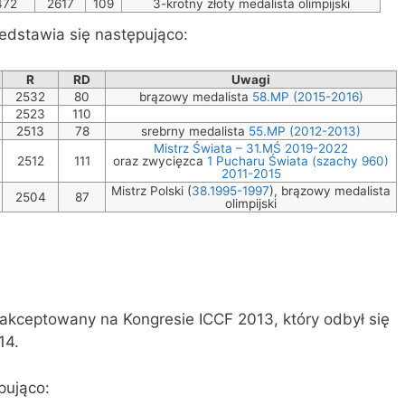
472
2617
109
3-krotny złoty medalista olimpijski
dstawia się następująco:
R
RD
Uwagi
2532
80
brązowy medalista
58.MP (2015-2016)
2523
110
2513
78
srebrny medalista
55.MP (2012-2013)
Mistrz Świata – 31.MŚ 2019-2022
2512
111
oraz zwycięzca
1 Pucharu Świata (szachy 960)
2011-2015
Mistrz Polski (
38.1995-1997
), brązowy medalista
2504
87
olimpijski
akceptowany na Kongresie ICCF 2013, który odbył się
14.
pująco: