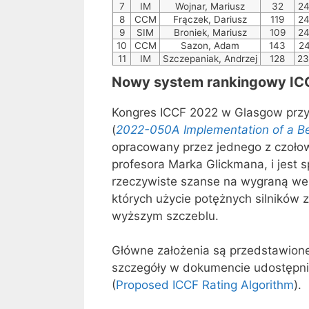
7
IM
Wojnar, Mariusz
32
2
8
CCM
Frączek, Dariusz
119
2
9
SIM
Broniek, Mariusz
109
2
10
CCM
Sazon, Adam
143
2
11
IM
Szczepaniak, Andrzej
128
2
Nowy system rankingowy IC
Kongres ICCF 2022 w Glasgow przyj
(
2022-050A Implementation of a Be
opracowany przez jednego z czołow
profesora Marka Glickmana, i jest s
rzeczywiste szanse na wygraną we
których użycie potężnych silników 
wyższym szczeblu.
Główne założenia są przedstawione
szczegóły w dokumencie udostępni
(
Proposed ICCF Rating Algorithm
).