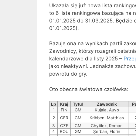
Ukazała się już nowa lista rankingo
to 6 lista rankingowa bazująca na
01.01.2025 do 31.03.2025. Będzie o
01.01.2025).
Bazuje ona na wynikach partii zak
Zawodnicy, którzy rozegrali ostatni
kalendarzowe dla listy 2025 –
Prze
jako nieaktywni. Jednakże zachowuj
powrotu do gry.
Oto obecna światowa czołówka:
Lp
Kraj
Tytuł
Zawodnik
Pa
1
FIN
GM
Kujala, Auvo
2
GER
GM
Kribben, Matthias
3
CZE
GM
Chytilek, Roman
4
ROU
GM
Şerban, Florin