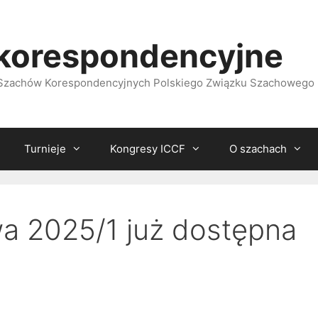
korespondencyjne
i Szachów Korespondencyjnych Polskiego Związku Szachowego
Turnieje
Kongresy ICCF
O szachach
wa 2025/1 już dostępna