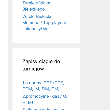
Turnieje Witka
Bieleckiego
Witold Bielecki
Memorial/ Top players –
zakończył się!
Zapisy ciągłe do
turniejów
1.o normy ICCF (CCE,
CCM, IM, SIM, GM)
2.promocyjne (klasy O,
H, M)
3.dla początkujących