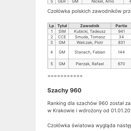
5
GER
GM
Nickel, Arno
Czołówka polskich zawodników prze
Lp
Tytuł
Zawodnik
Partie
1
SIM
Kubicki, Tadeusz
941
2
CCE
Smuda, Tomasz
34
3
GM
Walczak, Piotr
831
4
GM
Stanach, Fabian
144
5
GM
Pierzak, Rafael
670
===========
Szachy 960
Ranking dla szachów 960 został za
w Krakowie i wdrożony od 01.01.20
Czołówka światowa wygląda nastę