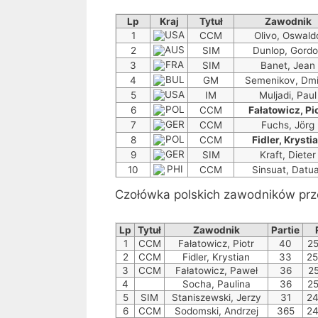
Lp
Kraj
Tytuł
Zawodnik
1
CCM
Olivo, Oswald
2
SIM
Dunlop, Gord
3
SIM
Banet, Jean
4
GM
Semenikov, Dmi
5
IM
Muljadi, Paul
6
CCM
Fałatowicz, Pi
7
CCM
Fuchs, Jörg
8
CCM
Fidler, Krysti
9
SIM
Kraft, Dieter
10
CCM
Sinsuat, Datua
Czołówka polskich zawodników prz
Lp
Tytuł
Zawodnik
Partie
1
CCM
Fałatowicz, Piotr
40
2
2
CCM
Fidler, Krystian
33
2
3
CCM
Fałatowicz, Paweł
36
2
4
Socha, Paulina
36
2
5
SIM
Staniszewski, Jerzy
31
2
6
CCM
Sodomski, Andrzej
365
2