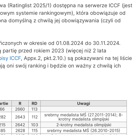
wa (Ratinglist 2025/1) dostępna na serwerze ICCF (jest
 nowym systemie rankingowym), która obowiązuje od
na domyślną z chwilą jej obowiązywania (czyli od
ończonych w okresie od 01.08.2024 do 30.11.2024.
ą partię przed rokiem 2023 (więcej niż 2 lata
pisy ICCF
, Appx.2, pkt.2.10.) są pokazywani na tej liście
ą oni swój ranking i będzie on ważny z chwilą ich
rtie
R
RD
Uwagi
66
2660
113
srebrny medalista MŚ (27.2011-2014); 8-
282
2643
112
krotny medalista olimpijski
215
2642
103
2-krotny medalista olimpijski
185
2628
115
srebrny medalista MŚ (26.2010-2015)