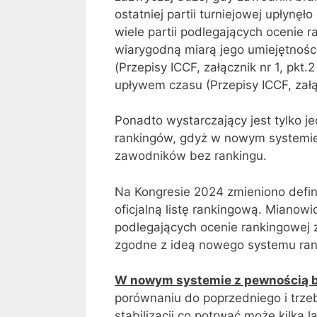
ostatniej partii turniejowej upłynęł
wiele partii podlegających ocenie ra
wiarygodną miarą jego umiejętnośc
(Przepisy ICCF, załącznik nr 1, pkt.
upływem czasu (Przepisy ICCF, załącz
Ponadto wystarczający jest tylko je
rankingów, gdyż w nowym systemie
zawodników bez rankingu.
Na Kongresie 2024 zmieniono defini
oficjalną listę rankingową. Mianow
podlegających ocenie rankingowej 
zgodne z ideą nowego systemu rank
W nowym systemie z pewnością bę
porównaniu do poprzedniego i trze
stabilizacji co potrwać może kilk