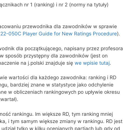
ącznikach nr 1 (ranking) i nr 2 (normy na tytuły)
racowaniu przewodnika dla zawodników w sprawie
22-050C Player Guide for New Ratings Procedure
).
odnik dla początkującego, napisany przez profesora
w sposób przystępny dla zawodników (jest on
maczenie na j.polski znajduje się
we wpisie tutaj
.
ie wartości dla każdego zawodnika: ranking i RD
ingu, bardziej znane w statystyce jako odchylenie
ane w obliczeniach rankingowych po upływie okresu
wartał).
ność rankingu. Im większe RD, tym ranking mniej
ika, i tym samym większe zmiany w rankingu. RD jest
udział tylko w kilku ocenianych partiach lub gdy od