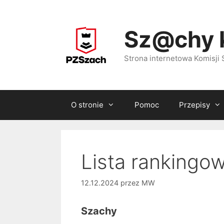
Przejdź
do
Sz@chy 
treści
Strona internetowa Komisj
O stronie
Pomoc
Przepisy
Lista rankingo
12.12.2024
przez
MW
Szachy