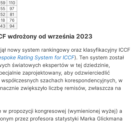
459
110
455
97
452
81
418
76
343
94
CF wdrożony od września 2023
ął nowy system rankingowy oraz klasyfikacyjny ICCF
spoke Rating System for ICCF
). Ten system został
ych światowych ekspertów w tej dziedzinie,
pecjalnie zaprojektowany, aby odzwierciedlić
 współczesnych szachach korespondencyjnych, w
znacznie zwiększyło liczbę remisów, zwłaszcza na
 w propozycji kongresowej (wymienionej wyżej) a
onym przez profesora statystyki Marka Glickmana