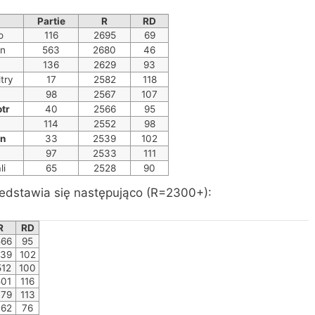
Partie
R
RD
o
116
2695
69
on
563
2680
46
136
2629
93
try
17
2582
118
98
2567
107
otr
40
2566
95
114
2552
98
an
33
2539
102
97
2533
111
li
65
2528
90
edstawia się następująco (R=2300+):
R
RD
566
95
539
102
512
100
501
116
479
113
462
76