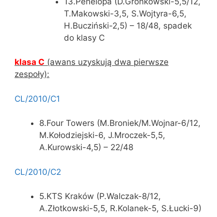
13.Penelopa (D.Gronkowski-5,5/12,
T.Makowski-3,5, S.Wojtyra-6,5,
H.Bucziński-2,5) – 18/48, spadek
do klasy C
klasa C
(awans uzyskują dwa pierwsze
zespoły):
CL/2010/C1
8.Four Towers (M.Broniek/M.Wojnar-6/12,
M.Kołodziejski-6, J.Mroczek-5,5,
A.Kurowski-4,5) – 22/48
CL/2010/C2
5.KTS Kraków (P.Walczak-8/12,
A.Złotkowski-5,5, R.Kolanek-5, S.Łucki-9)