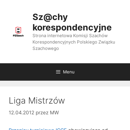
Przejdź
do
Sz@chy
treści
korespondencyjne
Strona internetowa Komisji Szachów
Korespondencyjnych Polskiego Związku
Szachowego
Menu
Liga Mistrzów
12.04.2012
przez
MW