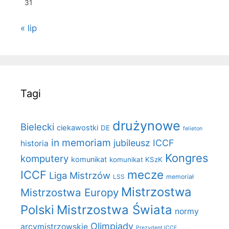
31
« lip
Tagi
drużynowe
Bielecki
ciekawostki
DE
felieton
in memoriam
jubileusz ICCF
historia
Kongres
komputery
komunikat
komunikat KSzK
mecze
ICCF
Liga Mistrzów
LSS
memoriał
Mistrzostwa
Mistrzostwa Europy
Polski
Mistrzostwa Świata
normy
Olimpiady
arcymistrzowskie
Prezydent ICCF