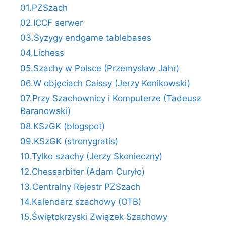
01.PZSzach
02.ICCF serwer
03.Syzygy endgame tablebases
04.Lichess
05.Szachy w Polsce (Przemysław Jahr)
06.W objęciach Caissy (Jerzy Konikowski)
07.Przy Szachownicy i Komputerze (Tadeusz
Baranowski)
08.KSzGK (blogspot)
09.KSzGK (stronygratis)
10.Tylko szachy (Jerzy Skonieczny)
12.Chessarbiter (Adam Curyło)
13.Centralny Rejestr PZSzach
14.Kalendarz szachowy (OTB)
15.Świętokrzyski Związek Szachowy