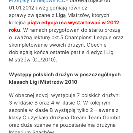
Przepisy turniejowe ICCF
obowiązujące od
01.01.2012 uwzględniają również
sprawy związane z Ligą Mistrzów, których
kolejna
piąta edycja ma wystartować w 2012
roku
. W ramach przygotowań do startu proszę
o uważną lekturę pkt.5 Champions’ League oraz
skompletowanie swoich drużyn. Obecnie
dobiegają końca ostatnie partie 4 edycji Ligi
Mistrzów (CL/2010).
Występy polskich drużyn w poszczególnych
klasach Ligi Mistrzów 2010
W obecnej edycji występuje 7 polskich drużyn:
3 w klasie B oraz 4 w klasie C. W kolejnym
sezonie w klasie B wystąpią tylko 2 – awans z
klasy C uzyskała drużyna Dream Team Gambit
oraz duże szanse na pozostanie ma drużyna
Imperium Szachów.