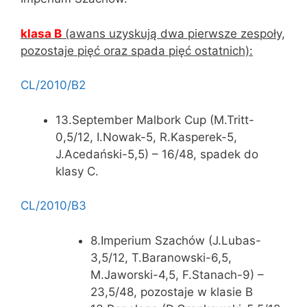
klasa B
(awans uzyskują dwa pierwsze zespoły,
pozostaje pięć oraz spada pięć ostatnich):
CL/2010/B2
13.September Malbork Cup (M.Tritt-
0,5/12, I.Nowak-5, R.Kasperek-5,
J.Acedański-5,5) – 16/48, spadek do
klasy C.
CL/2010/B3
8.Imperium Szachów (J.Lubas-
3,5/12, T.Baranowski-6,5,
M.Jaworski-4,5, F.Stanach-9) –
23,5/48, pozostaje w klasie B