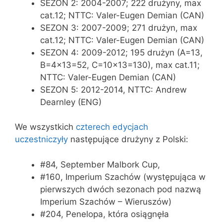
SEZON 2: 2004-2007; 222 drużyny, max
cat.12; NTTC: Valer-Eugen Demian (CAN)
SEZON 3: 2007-2009; 271 drużyn, max
cat.12; NTTC: Valer-Eugen Demian (CAN)
SEZON 4: 2009-2012; 195 drużyn (A=13,
B=4×13=52, C=10×13=130), max cat.11;
NTTC: Valer-Eugen Demian (CAN)
SEZON 5: 2012-2014, NTTC: Andrew
Dearnley (ENG)
We wszystkich
czterech edycjach
uczestniczyły
następujące drużyny z Polski:
#84, September Malbork Cup,
#160, Imperium Szachów (występująca w
pierwszych dwóch sezonach pod nazwą
Imperium Szachów – Wieruszów)
#204, Penelopa, która osiągnęła