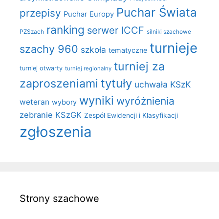
Puchar Świata
przepisy
Puchar Europy
ranking
serwer ICCF
PZSzach
silniki szachowe
turnieje
szachy 960
szkoła
tematyczne
turniej za
turniej otwarty
turniej regionalny
zaproszeniami
tytuły
uchwała KSzK
wyniki
wyróżnienia
weteran
wybory
zebranie KSzGK
Zespół Ewidencji i Klasyfikacji
zgłoszenia
Strony szachowe