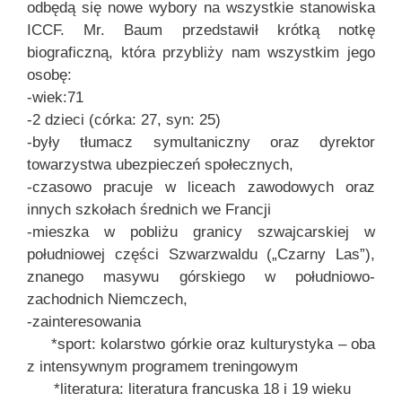
odbędą się nowe wybory na wszystkie stanowiska
ICCF. Mr. Baum przedstawił krótką notkę
biograficzną, która przybliży nam wszystkim jego
osobę:
-wiek:71
-2 dzieci (córka: 27, syn: 25)
-były tłumacz symultaniczny oraz dyrektor
towarzystwa ubezpieczeń społecznych,
-czasowo pracuje w liceach zawodowych oraz
innych szkołach średnich we Francji
-mieszka w pobliżu granicy szwajcarskiej w
południowej części Szwarzwaldu („Czarny Las”),
znanego masywu górskiego w południowo-
zachodnich Niemczech,
-zainteresowania
*sport: kolarstwo górkie oraz kulturystyka – oba
z intensywnym programem treningowym
*literatura: literatura francuska 18 i 19 wieku