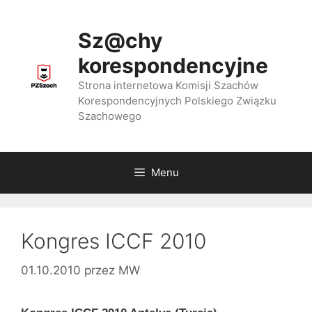
Przejdź
do
Sz@chy
treści
korespondencyjne
Strona internetowa Komisji Szachów
Korespondencyjnych Polskiego Związku
Szachowego
Menu
Kongres ICCF 2010
01.10.2010
przez
MW