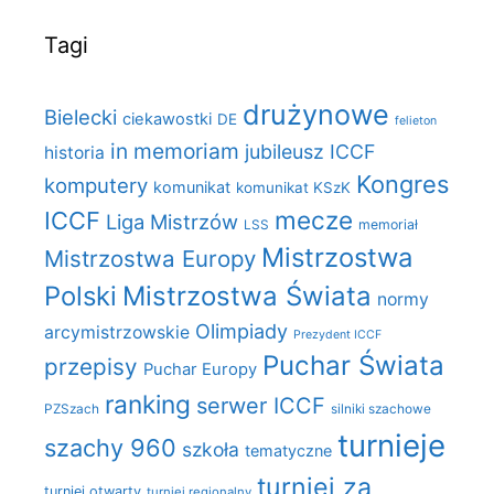
Tagi
drużynowe
Bielecki
ciekawostki
DE
felieton
in memoriam
jubileusz ICCF
historia
Kongres
komputery
komunikat
komunikat KSzK
mecze
ICCF
Liga Mistrzów
LSS
memoriał
Mistrzostwa
Mistrzostwa Europy
Polski
Mistrzostwa Świata
normy
Olimpiady
arcymistrzowskie
Prezydent ICCF
Puchar Świata
przepisy
Puchar Europy
ranking
serwer ICCF
PZSzach
silniki szachowe
turnieje
szachy 960
szkoła
tematyczne
turniej za
turniej otwarty
turniej regionalny