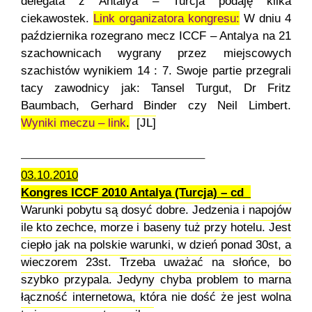
delegata z Antalya – Turcja podaję kilka
ciekawostek.
Link organizatora kongresu:
W dniu 4
października rozegrano mecz ICCF – Antalya na 21
szachownicach wygrany przez miejscowych
szachistów wynikiem 14 : 7. Swoje partie przegrali
tacy zawodnicy jak: Tansel Turgut, Dr Fritz
Baumbach, Gerhard Binder czy Neil Limbert.
Wyniki meczu – link
.
[JL]
———————————————–
03.10.2010
Kongres ICCF 2010 Antalya (Turcja) – cd
Warunki pobytu są dosyć dobre. Jedzenia i napojów
ile kto zechce, morze i baseny tuż przy hotelu. Jest
ciepło jak na polskie warunki, w dzień ponad 30st, a
wieczorem 23st. Trzeba uważać na słońce, bo
szybko przypala. Jedyny chyba problem to marna
łączność internetowa, która nie dość że jest wolna