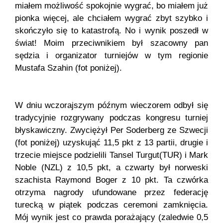
miałem możliwość spokojnie wygrać, bo miałem już
pionka więcej, ale chciałem wygrać zbyt szybko i
skończyło się to katastrofą. No i wynik poszedł w
świat! Moim przeciwnikiem był szacowny pan
sędzia i organizator turniejów w tym regionie
Mustafa Szahin (fot poniżej).
W dniu wczorajszym późnym wieczorem odbył się
tradycyjnie rozgrywany podczas kongresu turniej
błyskawiczny. Zwyciężył Per Soderberg ze Szwecji
(fot poniżej) uzyskująć 11,5 pkt z 13 partii, drugie i
trzecie miejsce podzielili Tansel Turgut(TUR) i Mark
Noble (NZL) z 10,5 pkt, a czwarty był norweski
szachista Raymond Boger z 10 pkt. Ta czwórka
otrzyma nagrody ufundowane przez federację
turecką w piątek podczas ceremoni zamknięcia.
Mój wynik jest co prawda porażający (zaledwie 0,5