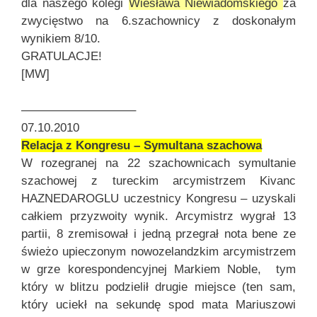
dla naszego kolegi
Wiesława Niewiadomskiego
za
zwycięstwo na 6.szachownicy z doskonałym
wynikiem 8/10.
GRATULACJE!
[MW]
—————————–
07.10.2010
Relacja z Kongresu – Symultana szachowa
W rozegranej na 22 szachownicach symultanie
szachowej z tureckim arcymistrzem Kivanc
HAZNEDAROGLU uczestnicy Kongresu – uzyskali
całkiem przyzwoity wynik. Arcymistrz wygrał 13
partii, 8 zremisował i jedną przegrał nota bene ze
świeżo upieczonym nowozelandzkim arcymistrzem
w grze korespondencyjnej Markiem Noble, tym
który w blitzu podzielił drugie miejsce (ten sam,
który uciekł na sekundę spod mata Mariuszowi