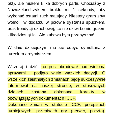
pkt), ale miałem kilka dobrych partii. Chociażby z
Nowozelandczykiem brakło mi 1 sekundy, aby
wykonać ostatni ruch matujący. Niestety gram zbyt
wolno i w dodatku w połowie dystansu spuchłem,
brak kondycji szachowej, co nie dziwi bo nie grałem
kilkadziesiąt lat. Ale zabawa była przepyszna!
W dniu dzisiejszym ma się odbyć symultana z
tureckim arcymistrzem.
Wczoraj i dziś
kongres obradował nad wieloma
sprawami i podjęto wiele ważkich decyzji. O
wszelkich zaistniałych zmianach będę sukcesywnie
informował na naszej stronce, w stosownych
działach zostaną dokonane korekty w
obowiązujących dokumentach ICCF.
Dokonano zmian w statucie ICCF, przepisach
turniejowych, przepisach gry (serwer, poczta).