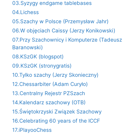
03.Syzygy endgame tablebases
04.Lichess
05.Szachy w Polsce (Przemysław Jahr)
06.W objęciach Caissy (Jerzy Konikowski)
07.Przy Szachownicy i Komputerze (Tadeusz
Baranowski)
08.KSzGK (blogspot)
09.KSzGK (stronygratis)
10.Tylko szachy (Jerzy Skonieczny)
12.Chessarbiter (Adam Curyło)
13.Centralny Rejestr PZSzach
14.Kalendarz szachowy (OTB)
15.Świętokrzyski Związek Szachowy
16.Celebrating 60 years of the ICCF
17.iPlayooChess