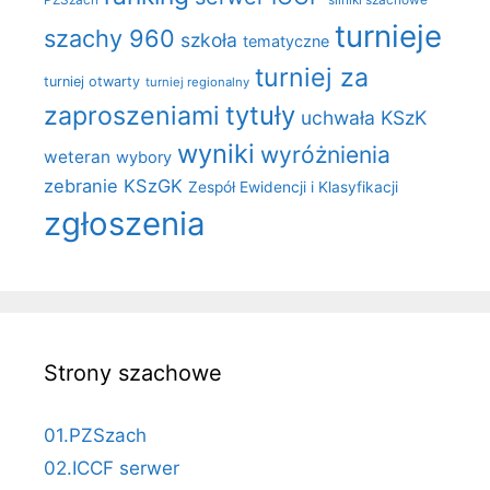
turnieje
szachy 960
szkoła
tematyczne
turniej za
turniej otwarty
turniej regionalny
zaproszeniami
tytuły
uchwała KSzK
wyniki
wyróżnienia
weteran
wybory
zebranie KSzGK
Zespół Ewidencji i Klasyfikacji
zgłoszenia
Strony szachowe
01.PZSzach
02.ICCF serwer