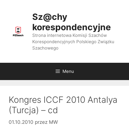
Przejdź
do
Sz@chy
treści
korespondencyjne
Strona internetowa Komisji Szachów
Korespondencyjnych Polskiego Związku
Szachowego
Menu
Kongres ICCF 2010 Antalya
(Turcja) – cd
01.10.2010
przez
MW