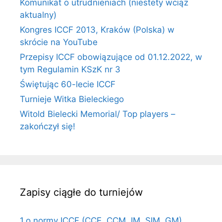
Komunikat o utrudnieniach (niestety wciąż
aktualny)
Kongres ICCF 2013, Kraków (Polska) w
skrócie na YouTube
Przepisy ICCF obowiązujące od 01.12.2022, w
tym Regulamin KSzK nr 3
Świętując 60-lecie ICCF
Turnieje Witka Bieleckiego
Witold Bielecki Memorial/ Top players –
zakończył się!
Zapisy ciągłe do turniejów
1.o normy ICCF (CCE, CCM, IM, SIM, GM)