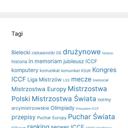
Tagi
drużynowe
Bielecki
ciekawostki
DE
felieton
in memoriam
jubileusz ICCF
historia
Kongres
komputery
komunikat
komunikat KSzK
mecze
ICCF
Liga Mistrzów
LSS
memoriał
Mistrzostwa
Mistrzostwa Europy
Polski
Mistrzostwa Świata
normy
Olimpiady
arcymistrzowskie
Prezydent ICCF
Puchar Świata
przepisy
Puchar Europy
ranking
serwer ICCF
PZSzach
silniki szachowe