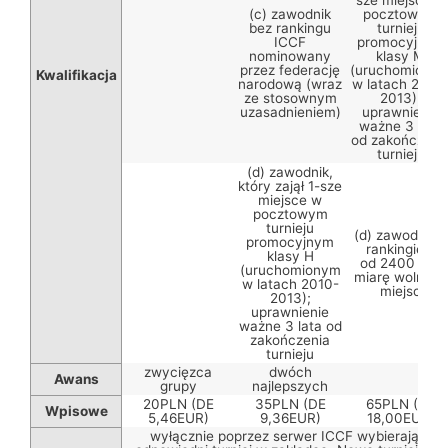
(c) zawodnik
pocztowym
bez rankingu
turnieju
ICCF
promocyjnym
nominowany
klasy M
przez federację
(uruchomiony
Kwalifikacja
narodową (wraz
w latach 2010
ze stosownym
2013);
uzasadnieniem)
uprawnienie
ważne 3 lata
od zakończeni
turnieju
(d) zawodnik,
który zajął 1-sze
miejsce w
pocztowym
turnieju
(d) zawodnik z
promocyjnym
rankingiem
klasy H
od 2400 – w
(uruchomionym
miarę wolnych
w latach 2010-
miejsc
2013);
uprawnienie
ważne 3 lata od
zakończenia
turnieju
zwycięzca
dwóch
Awans
grupy
najlepszych
20PLN (DE
35PLN (DE
65PLN (DE
Wpisowe
5,46EUR)
9,36EUR)
18,00EUR)
wyłącznie poprzez serwer ICCF wybierając