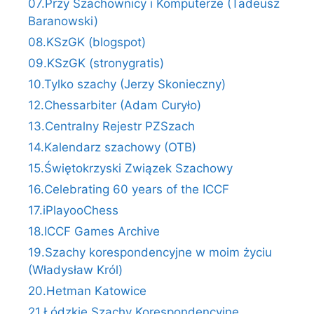
07.Przy Szachownicy i Komputerze (Tadeusz
Baranowski)
08.KSzGK (blogspot)
09.KSzGK (stronygratis)
10.Tylko szachy (Jerzy Skonieczny)
12.Chessarbiter (Adam Curyło)
13.Centralny Rejestr PZSzach
14.Kalendarz szachowy (OTB)
15.Świętokrzyski Związek Szachowy
16.Celebrating 60 years of the ICCF
17.iPlayooChess
18.ICCF Games Archive
19.Szachy korespondencyjne w moim życiu
(Władysław Król)
20.Hetman Katowice
21.Łódzkie Szachy Korespondencyjne