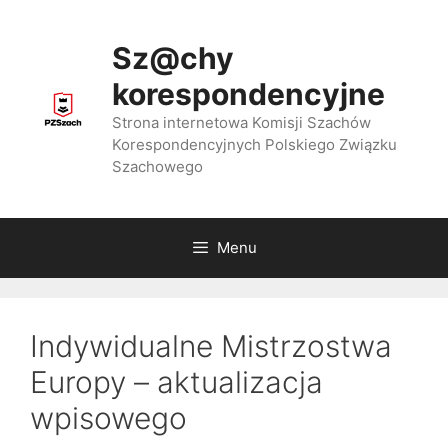
Przejdź
do
Sz@chy
treści
korespondencyjne
Strona internetowa Komisji Szachów
Korespondencyjnych Polskiego Związku
Szachowego
Menu
Indywidualne Mistrzostwa
Europy – aktualizacja
wpisowego