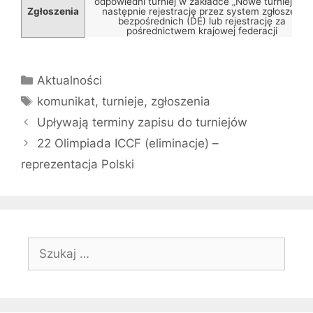
odpowiedni turniej w zakładce „Nowe turnieje” a
Zgłoszenia
następnie rejestrację przez system zgłoszeń
bezpośrednich (DE) lub rejestrację za
pośrednictwem krajowej federacji
Kategorie
Aktualności
Tagi
komunikat
,
turnieje
,
zgłoszenia
Upływają terminy zapisu do turniejów
22 Olimpiada ICCF (eliminacje) –
reprezentacja Polski
Szukaj: