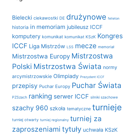
drużynowe
Bielecki
ciekawostki
DE
felieton
in memoriam
jubileusz ICCF
historia
Kongres
komputery
komunikat
komunikat KSzK
mecze
ICCF
Liga Mistrzów
LSS
memoriał
Mistrzostwa
Mistrzostwa Europy
Polski
Mistrzostwa Świata
normy
Olimpiady
arcymistrzowskie
Prezydent ICCF
Puchar Świata
przepisy
Puchar Europy
ranking
serwer ICCF
PZSzach
silniki szachowe
turnieje
szachy 960
szkoła
tematyczne
turniej za
turniej otwarty
turniej regionalny
zaproszeniami
tytuły
uchwała KSzK