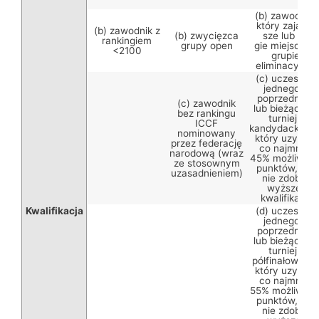
(b) zawodnik,
który zajął 1-
(b) zawodnik z
(b) zwycięzca
sze lub 2-
rankingiem
grupy open
gie miejsce w
<2100
grupie
eliminacyjnej
(c) uczestnik
jednego z
poprzednich
(c) zawodnik
lub bieżącego
bez rankingu
turnieju
ICCF
kandydackiego
nominowany
który uzyskał
przez federację
co najmniej
narodową (wraz
45% możliwyc
ze stosownym
punktów, ale
uzasadnieniem)
nie zdobył
wyższej
kwalifikacji
Kwalifikacja
(d) uczestnik
jednego z
poprzednich
lub bieżącego
turnieju
półfinałowego,
który uzyskał
co najmniej
55% możliwyc
punktów, ale
nie zdobył