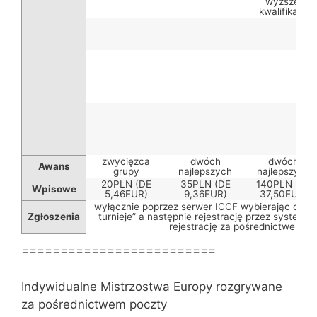
wyższej
kwalifikacji
zwycięzca
dwóch
dwóch
Awans
grupy
najlepszych
najlepszych
20PLN (DE
35PLN (DE
140PLN (DE
Wpisowe
5,46EUR)
9,36EUR)
37,50EUR)
wyłącznie poprzez serwer ICCF wybierając odpow
Zgłoszenia
turnieje” a następnie rejestrację przez system 
rejestrację za pośrednictwem kr
=========================
Indywidualne Mistrzostwa Europy rozgrywane
za pośrednictwem poczty