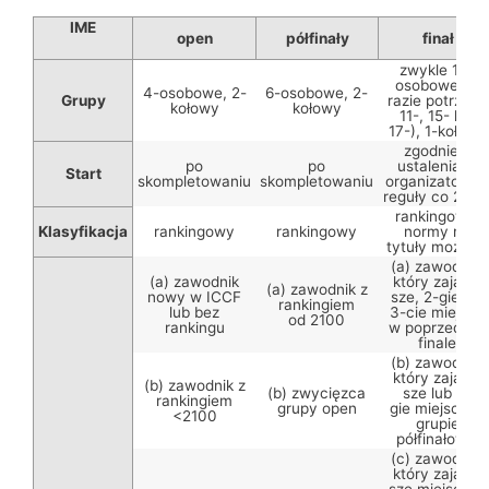
IME
open
półfinały
finał
zwykle 13-
osobowe (w
4-osobowe, 2-
6-osobowe, 2-
Grupy
razie potrzeby
kołowy
kołowy
11-, 15- lub
17-), 1-kołowy
zgodnie z
po
po
ustaleniami
Start
skompletowaniu
skompletowaniu
organizatora, 
reguły co 2 lat
rankingowy,
Klasyfikacja
rankingowy
rankingowy
normy na
tytuły możliwe
(a) zawodnik,
(a) zawodnik
który zajął 1-
(a) zawodnik z
nowy w ICCF
sze, 2-gie lub
rankingiem
lub bez
3-cie miejsce
od 2100
rankingu
w poprzednim
finale
(b) zawodnik,
który zajął 1-
(b) zawodnik z
(b) zwycięzca
sze lub 2-
rankingiem
grupy open
gie miejsce w
<2100
grupie
półfinałowej
(c) zawodnik,
który zajął 1-
sze miejsce w