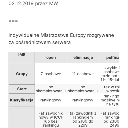
02.12.2019
przez
MW
===
Indywidualne Mistrzostwa Europy rozgrywane
za pośrednictwem serwera
IME
open
eliminacje
półfinały
zwykle 13-
osobowe (w
Grupy
7-osobowe
11-osobowe
razie potrzeby
11-, 15- lub 17-
po
po
raz w roku-
Start
skompletowaniu
skompletowaniu
wrzesień
rankingowy,
Klasyfikacja
rankingowy
rankingowy
możliwe norm
na tytuły
(a) zawodnik
(a) zawodnik z
(a) zawodnik z
nowy w ICCF
rankingiem
rankingiem
lub bez
od 2100 do
od 2300 do
rankingu
2299
2499