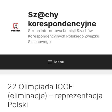
Przejdź
do
Sz@chy
treści
korespondencyjne
Strona internetowa Komisji Szachów
Korespondencyjnych Polskiego Związku
Szachowego
Menu
22 Olimpiada ICCF
(eliminacje) – reprezentacja
Polski