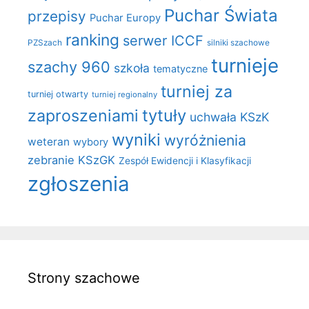
Puchar Świata
przepisy
Puchar Europy
ranking
serwer ICCF
PZSzach
silniki szachowe
turnieje
szachy 960
szkoła
tematyczne
turniej za
turniej otwarty
turniej regionalny
zaproszeniami
tytuły
uchwała KSzK
wyniki
wyróżnienia
weteran
wybory
zebranie KSzGK
Zespół Ewidencji i Klasyfikacji
zgłoszenia
Strony szachowe