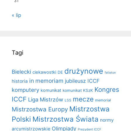
31
« lip
Tagi
drużynowe
Bielecki
ciekawostki
DE
felieton
in memoriam
jubileusz ICCF
historia
Kongres
komputery
komunikat
komunikat KSzK
mecze
ICCF
Liga Mistrzów
LSS
memoriał
Mistrzostwa
Mistrzostwa Europy
Polski
Mistrzostwa Świata
normy
Olimpiady
arcymistrzowskie
Prezydent ICCF