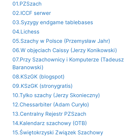
01.PZSzach
02.ICCF serwer
03.Syzygy endgame tablebases
04.Lichess
05.Szachy w Polsce (Przemysław Jahr)
06.W objęciach Caissy (Jerzy Konikowski)
07.Przy Szachownicy i Komputerze (Tadeusz
Baranowski)
08.KSzGK (blogspot)
09.KSzGK (stronygratis)
10.Tylko szachy (Jerzy Skonieczny)
12.Chessarbiter (Adam Curyło)
13.Centralny Rejestr PZSzach
14.Kalendarz szachowy (OTB)
15.Świętokrzyski Związek Szachowy