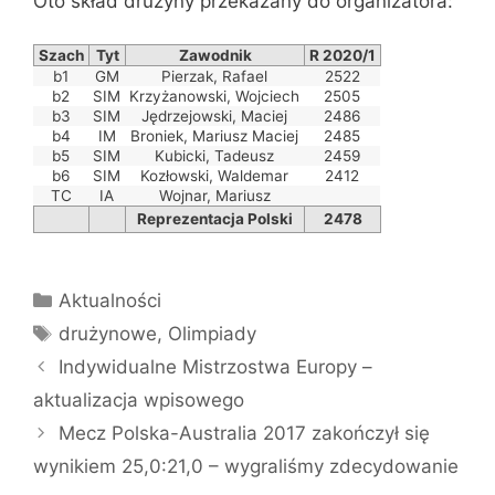
Oto skład drużyny przekazany do organizatora:
Szach
Tyt
Zawodnik
R 2020/1
b1
GM
Pierzak, Rafael
2522
b2
SIM
Krzyżanowski, Wojciech
2505
b3
SIM
Jędrzejowski, Maciej
2486
b4
IM
Broniek, Mariusz Maciej
2485
b5
SIM
Kubicki, Tadeusz
2459
b6
SIM
Kozłowski, Waldemar
2412
TC
IA
Wojnar, Mariusz
Reprezentacja Polski
2478
Kategorie
Aktualności
Tagi
drużynowe
,
Olimpiady
Indywidualne Mistrzostwa Europy –
aktualizacja wpisowego
Mecz Polska-Australia 2017 zakończył się
wynikiem 25,0:21,0 – wygraliśmy zdecydowanie