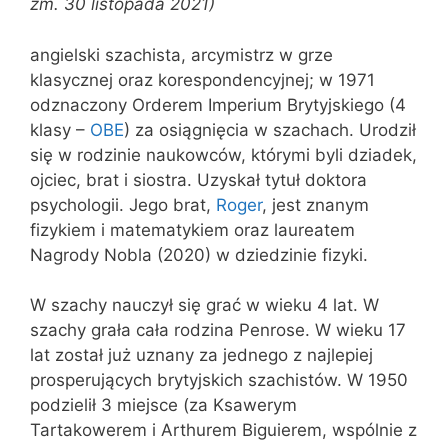
zm. 30 listopada 2021)
angielski szachista, arcymistrz w grze
klasycznej oraz korespondencyjnej; w 1971
odznaczony Orderem Imperium Brytyjskiego (4
klasy –
OBE
) za osiągnięcia w szachach. Urodził
się w rodzinie naukowców, którymi byli dziadek,
ojciec, brat i siostra. Uzyskał tytuł doktora
psychologii. Jego brat,
Roger
, jest znanym
fizykiem i matematykiem oraz laureatem
Nagrody Nobla (2020) w dziedzinie fizyki.
W szachy nauczył się grać w wieku 4 lat. W
szachy grała cała rodzina Penrose. W wieku 17
lat został już uznany za jednego z najlepiej
prosperujących brytyjskich szachistów. W 1950
podzielił 3 miejsce (za Ksawerym
Tartakowerem i Arthurem Biguierem, wspólnie z