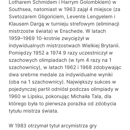
Lotharem Schmidem i Harrym Golombkiem) w
Southsea, natomiast w 1963 zajął 4 miejsce (za
Svetozarem Gligoriciem, Levente Lengyelem i
Klausem Dargą w turnieju strefowym (eliminacji
mistrzostw świata) w Enschede. W latach
1959–1969 10-krotnie zwyciężył w
indywidualnych mistrzostwach Wielkiej Brytanii.
Pomiędzy 1952 a 1974 9 razy uczestniczył w
szachowych olimpiadach (w tym 4 razy na 1
szachownicy), w latach 1962 i 1968 zdobywając
dwa srebrne medale za indywidualne wyniki
(oba na 1 szachownicy). Największy sukces w
pojedynczej partii odniósł podczas olimpiady w
1960 w Lipsku, pokonując Michaiła Tala, dla
którego była to pierwsza porażka od zdobycia
tytułu mistrza świata.
W 1983 otrzymał tytuł arcymistrza gry