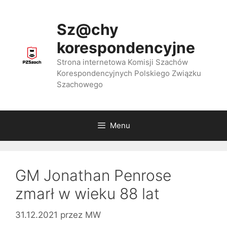
Przejdź
do
Sz@chy
treści
korespondencyjne
Strona internetowa Komisji Szachów
Korespondencyjnych Polskiego Związku
Szachowego
Menu
GM Jonathan Penrose
zmarł w wieku 88 lat
31.12.2021
przez
MW