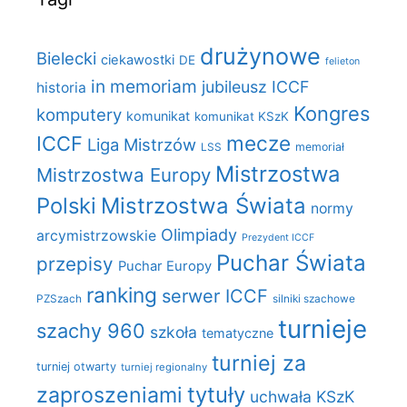
drużynowe
Bielecki
ciekawostki
DE
felieton
in memoriam
jubileusz ICCF
historia
Kongres
komputery
komunikat
komunikat KSzK
mecze
ICCF
Liga Mistrzów
LSS
memoriał
Mistrzostwa
Mistrzostwa Europy
Polski
Mistrzostwa Świata
normy
Olimpiady
arcymistrzowskie
Prezydent ICCF
Puchar Świata
przepisy
Puchar Europy
ranking
serwer ICCF
PZSzach
silniki szachowe
turnieje
szachy 960
szkoła
tematyczne
turniej za
turniej otwarty
turniej regionalny
zaproszeniami
tytuły
uchwała KSzK