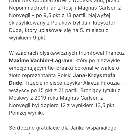
Nodirbek Abdusattorow z Uzbekistanu, przed
Nepomniachtchi Ian z Rosji i Magnus Carlsen z
Norwegii – po 9,5 pkt z 13 partii. Najwyżej
sklasyfikowany z Polaków był Jan-Krzysztof
Duda, który uplasował się na 5. miejscu z
wynikiem 9 pkt.
W szachach błyskawicznych triumfował Francuz
Maxime Vachier-Lagrave
, który po niezwykle
emocjonującym tie-breaku pokonał w walce o
złoto reprezentanta Polski
Jana-Krzysztofa
Dudę
. Trzecie miejsce uzyskał Alireza Firouzja –
wszyscy po 15 pkt z 21 partii. Broniący tytułu z
Moskwy z 2019 roku Magnus Carlsen z
Norwegii był dopiero 12 z wynikiem 13,5 pkt.
Poniżej wyniki.
Serdeczne gratulacje dla Janka wspaniałego