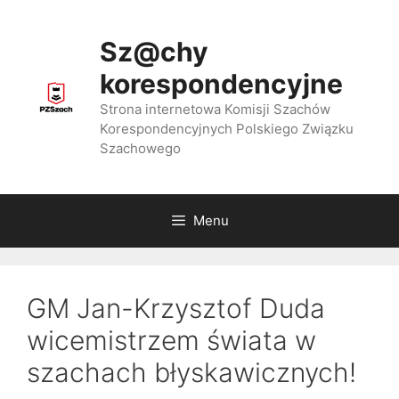
Przejdź
do
Sz@chy
treści
korespondencyjne
Strona internetowa Komisji Szachów
Korespondencyjnych Polskiego Związku
Szachowego
Menu
GM Jan-Krzysztof Duda
wicemistrzem świata w
szachach błyskawicznych!