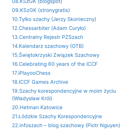
08.KSzGK (blogspot)
09.KSzGK (stronygratis)
10.Tylko szachy (Jerzy Skonieczny)
12.Chessarbiter (Adam Curyło)
13.Centralny Rejestr PZSzach
14.Kalendarz szachowy (OTB)
15.Świętokrzyski Związek Szachowy
16.Celebrating 60 years of the ICCF
17.iPlayooChess
18.ICCF Games Archive
19.Szachy korespondencyjne w moim życiu
(Władysław Król)
20.Hetman Katowice
21.Łódzkie Szachy Korespondencyjne
22.infoszach – blog szachowy (Piotr Nguyen)