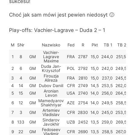
sukcesu!
Choć jak sam mówi jest pewien niedosyt 🙂
Play-offs: Vachier-Lagrave – Duda 2 – 1
T
M
SNr
Nazwisko
Fed
R
Pkt
TB 1
TB 2
Vachier-
1
8
GM
Lagrave
FRA
2787
15,0
244,0
251,5
26
Maxime
Duda Jan-
2
6
GM
POL
2792
15,0
242,0
249,5
26
Krzysztof
Firouzja
3
4
GM
FRA
2810
15,0
237,0
245,5
26
Alireza
4
14
GM
Dubov Daniil
CFR
2749
14,5
253,5
262,0
26
Aronian
5
15
GM
USA
2740
14,0
256,0
264,5
26
Levon
Mamedyarov
6
12
GM
AZE
2754
14,0
249,5
258,5
26
Shakhriyar
Artemiev
7
3
GM
CFR
2830
14,0
245,0
253,5
26
Vladislav
Sindarov
8
133
GM
UZB
2452
13,5
259,0
269,5
26
Javokhir
Fedoseev
9
22
GM
CFR
2690
13,5
258,5
267,0
26
Vladimir