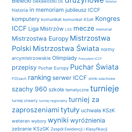
drużynowe
Bielecki
ciekawostki
DE
felieton
in memoriam
jubileusz ICCF
historia
Kongres
komputery
komunikat
komunikat KSzK
mecze
ICCF
Liga Mistrzów
LSS
memoriał
Mistrzostwa
Mistrzostwa Europy
Polski
Mistrzostwa Świata
normy
Olimpiady
arcymistrzowskie
Prezydent ICCF
Puchar Świata
przepisy
Puchar Europy
ranking
serwer ICCF
PZSzach
silniki szachowe
turnieje
szachy 960
szkoła
tematyczne
turniej za
turniej otwarty
turniej regionalny
zaproszeniami
tytuły
uchwała KSzK
wyniki
wyróżnienia
weteran
wybory
zebranie KSzGK
Zespół Ewidencji i Klasyfikacji