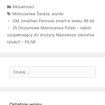
Kategorie
Aktualności
Tagi
Mistrzostwa Świata
,
wyniki
GM Jonathan Penrose zmarł w wieku 88 lat
25 Drużynowe Mistrzostwa Polski – nabór
uzupełniający do drużyny Mazowsze (obrońca
tytułu!) – PILNE
Szukaj:
Ostatnie wpisy