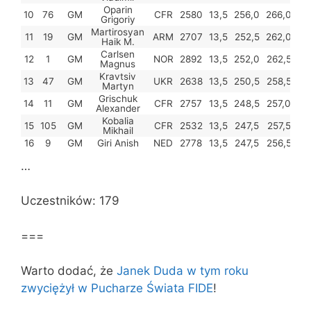
Oparin
10
76
GM
CFR
2580
13,5
256,0
266,0
26
Grigoriy
Martirosyan
11
19
GM
ARM
2707
13,5
252,5
262,0
26
Haik M.
Carlsen
12
1
GM
NOR
2892
13,5
252,0
262,5
26
Magnus
Kravtsiv
13
47
GM
UKR
2638
13,5
250,5
258,5
26
Martyn
Grischuk
14
11
GM
CFR
2757
13,5
248,5
257,0
26
Alexander
Kobalia
15
105
GM
CFR
2532
13,5
247,5
257,5
26
Mikhail
16
9
GM
Giri Anish
NED
2778
13,5
247,5
256,5
26
…
Uczestników: 179
===
Warto dodać, że
Janek Duda w tym roku
zwyciężył w Pucharze Świata FIDE
!