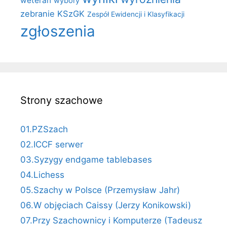
weteran
wybory
zebranie KSzGK
Zespół Ewidencji i Klasyfikacji
zgłoszenia
Strony szachowe
01.PZSzach
02.ICCF serwer
03.Syzygy endgame tablebases
04.Lichess
05.Szachy w Polsce (Przemysław Jahr)
06.W objęciach Caissy (Jerzy Konikowski)
07.Przy Szachownicy i Komputerze (Tadeusz