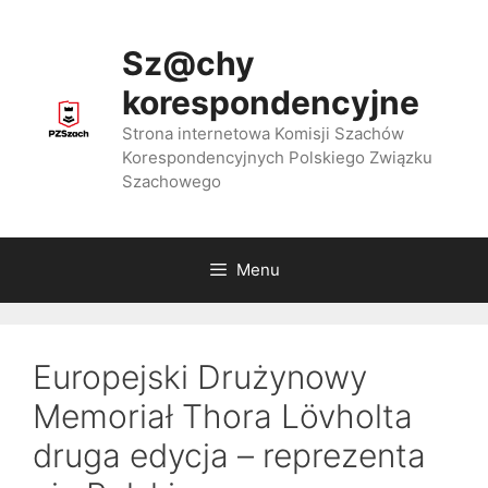
Przejdź
do
Sz@chy
treści
korespondencyjne
Strona internetowa Komisji Szachów
Korespondencyjnych Polskiego Związku
Szachowego
Menu
Europejski Drużynowy
Memoriał Thora Lövholta
druga edycja – reprezenta​