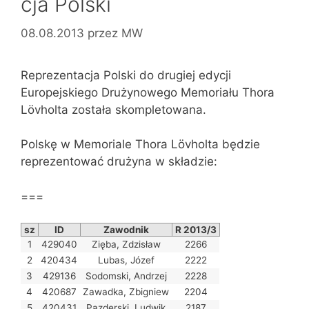
cja Polski
08.08.2013
przez
MW
Reprezentacja Polski do drugiej edycji
Europejskiego Drużynowego Memoriału Thora
Lövholta została skompletowana.
Polskę w Memoriale Thora Lövholta będzie
reprezentować drużyna w składzie:
===
sz
ID
Zawodnik
R 2013/3
1
429040
Zięba, Zdzisław
2266
2
420434
Lubas, Józef
2222
3
429136
Sodomski, Andrzej
2228
4
420687
Zawadka, Zbigniew
2204
5
420431
Pazderski, Ludwik
2187