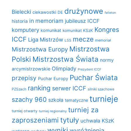
drużynowe
Bielecki
ciekawostki
DE
felieton
in memoriam
jubileusz ICCF
historia
Kongres
komputery
komunikat
komunikat KSzK
mecze
ICCF
Liga Mistrzów
LSS
memoriał
Mistrzostwa
Mistrzostwa Europy
Polski
Mistrzostwa Świata
normy
Olimpiady
arcymistrzowskie
Prezydent ICCF
Puchar Świata
przepisy
Puchar Europy
ranking
serwer ICCF
PZSzach
silniki szachowe
turnieje
szachy 960
szkoła
tematyczne
turniej za
turniej otwarty
turniej regionalny
zaproszeniami
tytuły
uchwała KSzK
wyniki
wyróżnienia