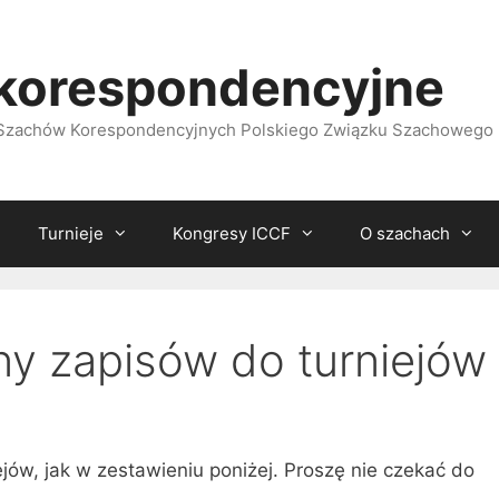
korespondencyjne
i Szachów Korespondencyjnych Polskiego Związku Szachowego
Turnieje
Kongresy ICCF
O szachach
ny zapisów do turniejów
ejów, jak w zestawieniu poniżej. Proszę nie czekać do