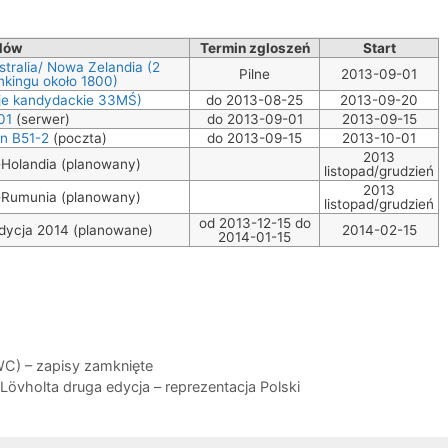
dów
Termin zgloszeń
Start
ralia/ Nowa Zelandia (2
Pilne
2013-09-01
nkingu około 1800)
eje kandydackie 33MŚ)
do 2013-08-25
2013-09-20
01
(serwer)
do 2013-09-01
2013-09-15
on B51-2
(poczta)
do 2013-09-15
2013-10-01
2013
Holandia (planowany)
listopad/grudzień
2013
Rumunia (planowany)
listopad/grudzień
od 2013-12-15 do
edycja 2014 (planowane)
2014-02-15
2014-01-15
C) – zapisy zamknięte
övholta druga edycja – reprezenta​cja Polski