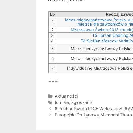
Lp
Rodzaj zawo
Mecz międzypaństwowy Polska-Aust
1
miejsca dla zawodników o ra
2
Mistrzostwa Świata 2013 (turni
3
T5 Larsen Opening A
4
T4 Sicilian Moscow Variati
5
Mecz międzypaństwowy Polska-
6
Mecz międzypaństwowy Polska-
7
Indywidualne Mistrzostwa Polski 
===
Kategorie
Aktualności
Tagi
turnieje
,
zgłoszenia
6 Puchar Świata ICCF Weteranów (6VW
Europejski Drużynowy Memoriał Thora L