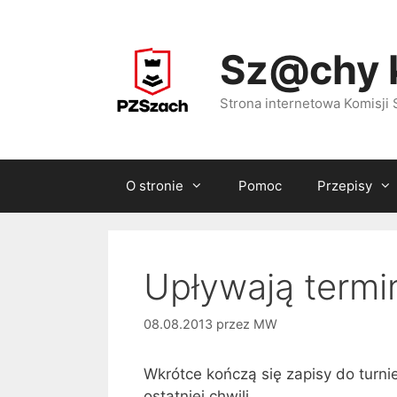
Przejdź
do
Sz@chy 
treści
Strona internetowa Komisj
O stronie
Pomoc
Przepisy
Upływają termi
08.08.2013
przez
MW
Wkrótce kończą się zapisy do turni
ostatniej chwili.