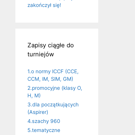
zakończył się!
Zapisy ciągłe do
turniejów
1.o normy ICCF (CCE,
CCM, IM, SIM, GM)
2.promocyjne (klasy O,
H, M)
3.dla początkujących
(Aspirer)
4.szachy 960
5.tematyczne