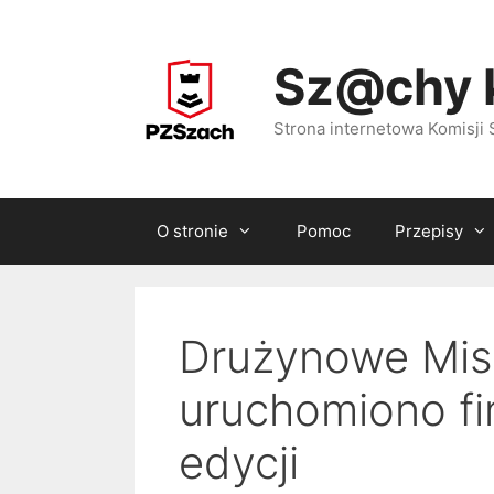
Przejdź
do
Sz@chy 
treści
Strona internetowa Komisj
O stronie
Pomoc
Przepisy
Drużynowe Mis
uruchomiono fin
edycji