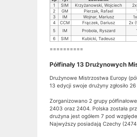
1
SIM
Krzyżanowski, Wojciech
2x
2
GM
Pierzak, Rafael
3
IM
Wojnar, Mariusz
1x
4
CCM
Frączek, Dariusz
2x (
5
IM
Probola, Ryszard
6
SIM
Kubicki, Tadeusz
==========
Półfinały 13 Drużynowych Mi
Drużynowe Mistrzostw​a Europy (pó
13 edycji swoje drużyny zgłosiło 2
Zorganizowano 2 grupy półfinałow
2403 oraz 2404. Polska została prz
drużyna jest ogółem 7 pod względe
Najwyższy posiadają Czechy (2474),