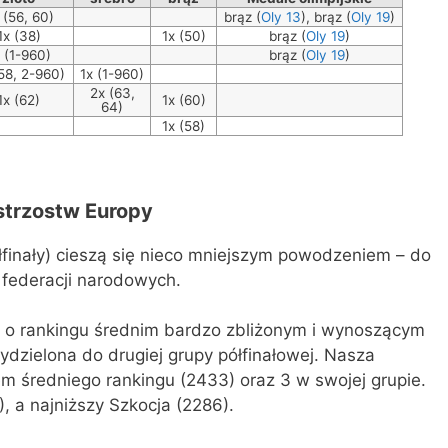
 (56, 60)
brąz (
Oly 13
), brąz (
Oly 19
)
1x (38)
1x (50)
brąz (
Oly 19
)
 (1-960)
brąz (
Oly 19
)
58, 2-960)
1x (1-960)
2x (63,
1x (62)
1x (60)
64)
1x (58)
strzostw Europy
łfinały) cieszą się nieco mniejszym powodzeniem – do
6 federacji narodowych.
e o rankingu średnim bardzo zbliżonym i wynoszącym
ydzielona do drugiej grupy półfinałowej. Nasza
m średniego rankingu (2433) oraz 3 w swojej grupie.
 a najniższy Szkocja (2286).