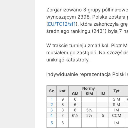
Zorganizowano 3 grupy półfinałowe
wynoszącym 2398. Polska została p
(
EU/TC12/sf1
), która zakończyła g
średniego rankingu (2431) była 7 n
W trakcie turnieju zmarł kol. Piotr
musiałem go zastąpić. Na szczęści
uniknąć katastrofy.
Indywidualnie reprezentacja Polski
Normy
Sz
kat
Tyt
GM
SIM
IM
1
9
6
SIM
2
8
6
SIM
3
8
6
5½
IM
4
7
6½
5½
5
CCM
5
6
IM