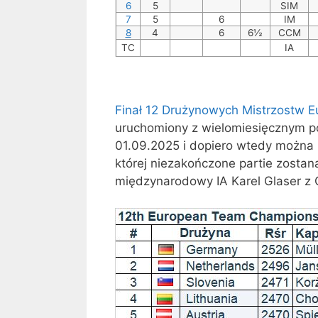
6
5
SIM
7
5
6
IM
8
4
6
6½
CCM
TC
IA
Finał 12 Drużynowych Mistrzostw E
uruchomiony z wielomiesięcznym poś
01.09.2025 i dopiero wtedy można 
której niezakończone partie zosta
międzynarodowy IA Karel Glaser z 