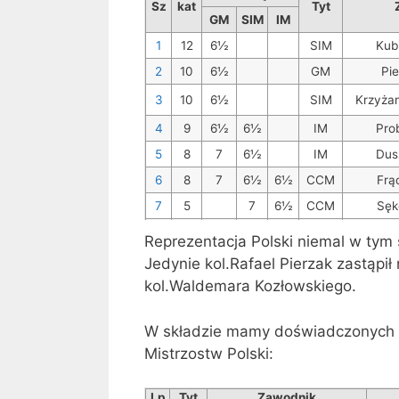
Sz
kat
Tyt
GM
SIM
IM
1
12
6½
SIM
Kub
2
10
6½
GM
Pie
3
10
6½
SIM
Krzyżan
4
9
6½
6½
IM
Pro
5
8
7
6½
IM
Dus
6
8
7
6½
6½
CCM
Frą
7
5
7
6½
CCM
Sęk
8
7
7
6½
IM
Woj
Reprezentacja Polski niemal w tym 
TC
IA
Woj
Jedynie kol.Rafael Pierzak zastąpi
kol.Waldemara Kozłowskiego.
W składzie mamy doświadczonych 
Mistrzostw Polski:
Lp
Tyt
Zawodnik