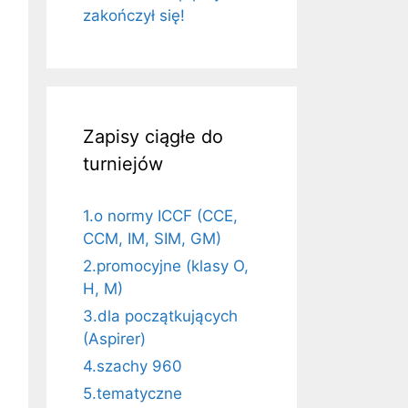
zakończył się!
Zapisy ciągłe do
turniejów
1.o normy ICCF (CCE,
CCM, IM, SIM, GM)
2.promocyjne (klasy O,
H, M)
3.dla początkujących
(Aspirer)
4.szachy 960
5.tematyczne