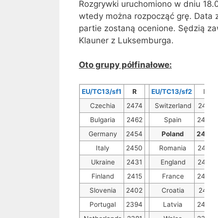
Rozgrywki uruchomiono w dniu 18.08
wtedy można rozpocząć grę. Data z
partie zostaną ocenione. Sędzią 
Klauner z Luksemburga.
Oto grupy półfinałowe:
EU/TC13/sf1
R
EU/TC13/sf2
R
Czechia
2474
Switzerland
2451
Bulgaria
2462
Spain
2443
Germany
2454
Poland
2433
Italy
2450
Romania
2426
Ukraine
2431
England
2425
Finland
2415
France
2424
Slovenia
2402
Croatia
2411
Portugal
2394
Latvia
2405