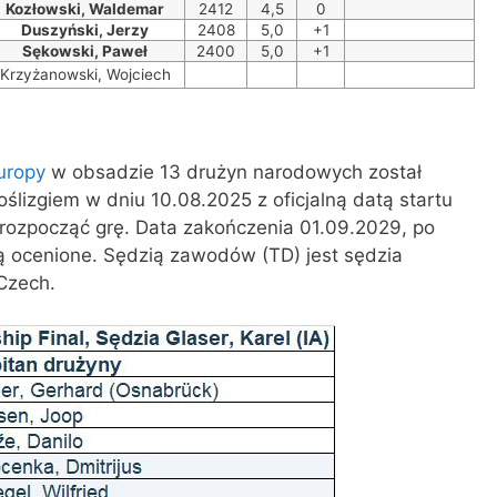
Kozłowski, Waldemar
2412
4,5
0
Duszyński, Jerzy
2408
5,0
+1
Sękowski, Paweł
2400
5,0
+1
Krzyżanowski, Wojciech
uropy
w obsadzie 13 drużyn narodowych został
lizgiem w dniu 10.08.2025 z oficjalną datą startu
rozpocząć grę. Data zakończenia 01.09.2029, po
ną ocenione. Sędzią zawodów (TD) jest sędzia
Czech.