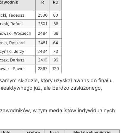
Zawodnik
R
RD
icki, Tadeusz
2530
80
rzak, Rafael
2501
86
owski, Wojciech
2484
68
bola, Ryszard
2451
64
zyński, Jerzy
2434
73
czek, Dariusz
2419
99
owski, Paweł
2397
120
nar, Mariusz
2396
121
samym składzie, który uzyskał awans do finału.
nar, Mariusz
ł nieaktywnego już, ale bardzo zasłużonego,
zawodników, w tym medalistów indywidualnych
złoto
srebro
brąz
Medale olimpijskie