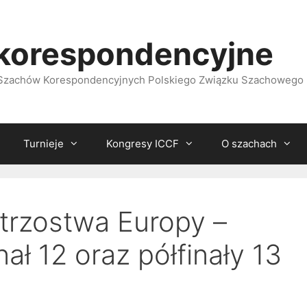
korespondencyjne
i Szachów Korespondencyjnych Polskiego Związku Szachowego
Turnieje
Kongresy ICCF
O szachach
trzostwa Europy –
ał 12 oraz półfinały 13