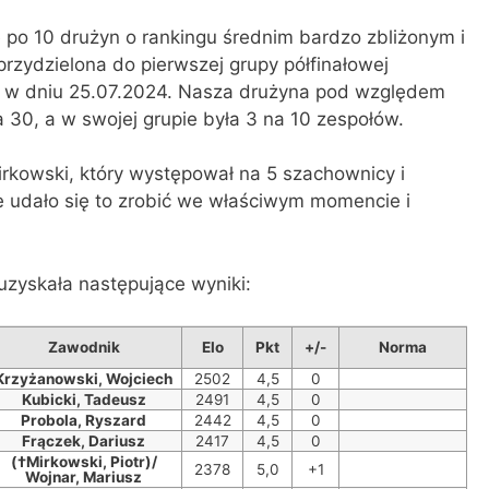
 po 10 drużyn o rankingu średnim bardzo zbliżonym i
rzydzielona do pierwszej grupy półfinałowej
rę w dniu 25.07.2024. Nasza drużyna pod względem
a 30, a w swojej grupie była 3 na 10 zespołów.
 Mirkowski, który występował na 5 szachownicy i
e udało się to zrobić we właściwym momencie i
 uzyskała następujące wyniki:
Zawodnik
Elo
Pkt
+/-
Norma
Krzyżanowski, Wojciech
2502
4,5
0
Kubicki, Tadeusz
2491
4,5
0
Probola, Ryszard
2442
4,5
0
Frączek, Dariusz
2417
4,5
0
(†Mirkowski, Piotr)/
2378
5,0
+1
Wojnar, Mariusz