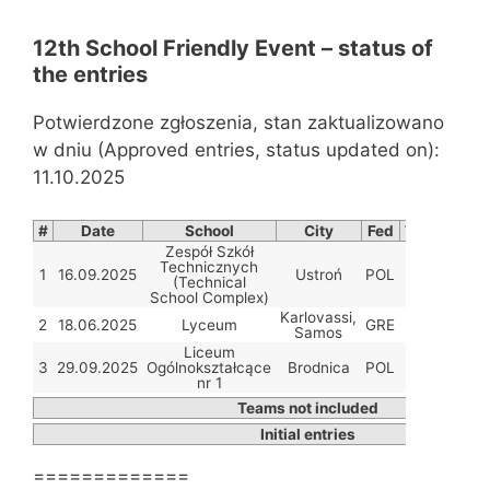
12th School Friendly Event – status of
the entries
Potwierdzone zgłoszenia, stan zaktualizowano
w dniu (Approved entries, status updated on):
11.10.2025
#
Date
School
City
Fed
Team capta
Zespół Szkół
Technicznych
Yevheniia
1
16.09.2025
Ustroń
POL
(Technical
Bobrova
School Complex)
Karlovassi,
Nikolaos
2
18.06.2025
Lyceum
GRE
Samos
Rokopano
Liceum
Marcin
3
29.09.2025
Ogólnokształcące
Brodnica
POL
Kołodziejsk
nr 1
Teams not included
Initial entries
=============