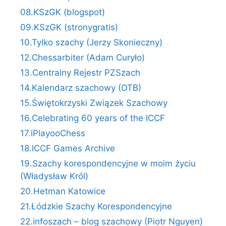
08.KSzGK (blogspot)
09.KSzGK (stronygratis)
10.Tylko szachy (Jerzy Skonieczny)
12.Chessarbiter (Adam Curyło)
13.Centralny Rejestr PZSzach
14.Kalendarz szachowy (OTB)
15.Świętokrzyski Związek Szachowy
16.Celebrating 60 years of the ICCF
17.iPlayooChess
18.ICCF Games Archive
19.Szachy korespondencyjne w moim życiu
(Władysław Król)
20.Hetman Katowice
21.Łódzkie Szachy Korespondencyjne
22.infoszach – blog szachowy (Piotr Nguyen)