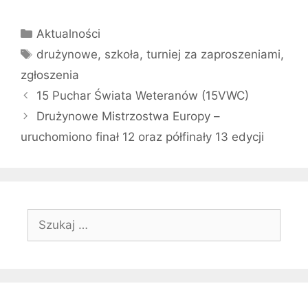
Kategorie
Aktualności
Tagi
drużynowe
,
szkoła
,
turniej za zaproszeniami
,
zgłoszenia
15 Puchar Świata Weteranów (15VWC)
Drużynowe Mistrzostwa Europy –
uruchomiono finał 12 oraz półfinały 13 edycji
Szukaj: