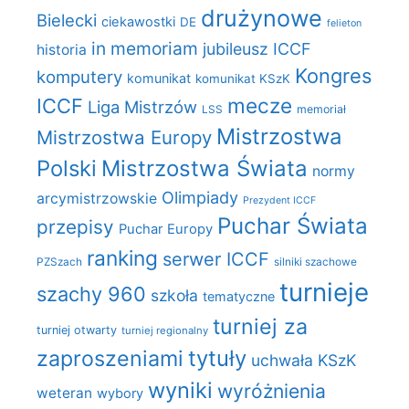
drużynowe
Bielecki
ciekawostki
DE
felieton
in memoriam
jubileusz ICCF
historia
Kongres
komputery
komunikat
komunikat KSzK
mecze
ICCF
Liga Mistrzów
LSS
memoriał
Mistrzostwa
Mistrzostwa Europy
Polski
Mistrzostwa Świata
normy
Olimpiady
arcymistrzowskie
Prezydent ICCF
Puchar Świata
przepisy
Puchar Europy
ranking
serwer ICCF
PZSzach
silniki szachowe
turnieje
szachy 960
szkoła
tematyczne
turniej za
turniej otwarty
turniej regionalny
zaproszeniami
tytuły
uchwała KSzK
wyniki
wyróżnienia
weteran
wybory