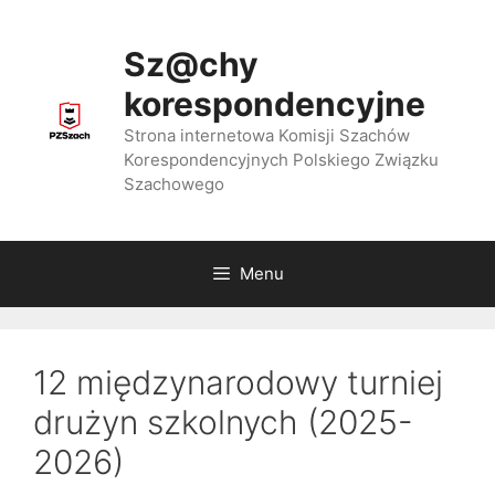
Przejdź
do
Sz@chy
treści
korespondencyjne
Strona internetowa Komisji Szachów
Korespondencyjnych Polskiego Związku
Szachowego
Menu
12 międzynarodowy turniej
drużyn szkolnych (2025-
2026)