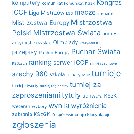
Kongres
komputery
komunikat
komunikat KSzK
mecze
ICCF
Liga Mistrzów
LSS
memoriał
Mistrzostwa
Mistrzostwa Europy
Polski
Mistrzostwa Świata
normy
Olimpiady
arcymistrzowskie
Prezydent ICCF
Puchar Świata
przepisy
Puchar Europy
ranking
serwer ICCF
PZSzach
silniki szachowe
turnieje
szachy 960
szkoła
tematyczne
turniej za
turniej otwarty
turniej regionalny
zaproszeniami
tytuły
uchwała KSzK
wyniki
wyróżnienia
weteran
wybory
zebranie KSzGK
Zespół Ewidencji i Klasyfikacji
zgłoszenia