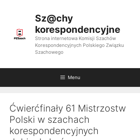
Przejdź
do
Sz@chy
treści
korespondencyjne
Strona internetowa Komisji Szachów
Korespondencyjnych Polskiego Związku
Szachowego
Menu
Ćwierćfinały 61 Mistrzostw
Polski w szachach
korespondencyjnych