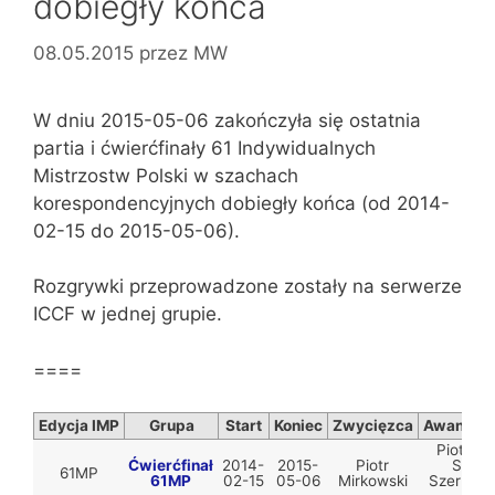
dobiegły końca
08.05.2015
przez
MW
W dniu 2015-05-06 zakończyła się ostatnia
partia i ćwierćfinały 61 Indywidualnych
Mistrzostw Polski w szachach
korespondencyjnych dobiegły końca (od 2014-
02-15 do 2015-05-06).
Rozgrywki przeprowadzone zostały na serwerze
ICCF w jednej grupie.
====
Edycja IMP
Grupa
Start
Koniec
Zwycięzca
Awansują
Piotr Mi
Ćwierćfinał
2014-
2015-
Piotr
Stepa
61MP
61MP
02-15
05-06
Mirkowski
Szerlak, 