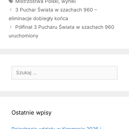
Tagi
Mistrzostwa Polski
,
wyniki
3 Puchar Świata w szachach 960 –
eliminacje dobiegły końca
Półfinał 3 Pucharu Świata w szachach 960
uruchomiony
Szukaj:
Ostatnie wpisy