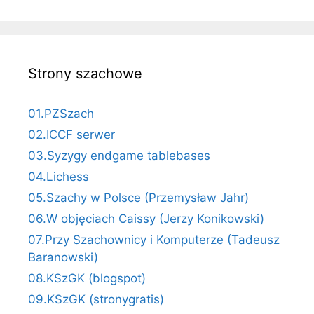
Strony szachowe
01.PZSzach
02.ICCF serwer
03.Syzygy endgame tablebases
04.Lichess
05.Szachy w Polsce (Przemysław Jahr)
06.W objęciach Caissy (Jerzy Konikowski)
07.Przy Szachownicy i Komputerze (Tadeusz
Baranowski)
08.KSzGK (blogspot)
09.KSzGK (stronygratis)