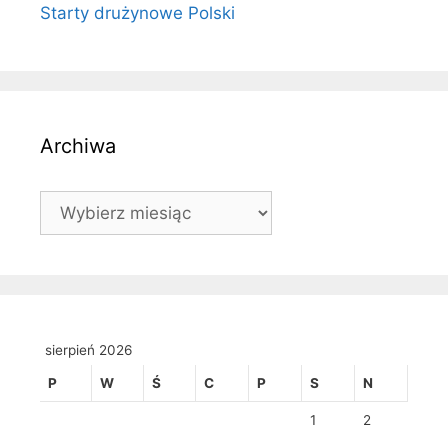
Starty drużynowe Polski
Archiwa
Archiwa
sierpień 2026
P
W
Ś
C
P
S
N
1
2