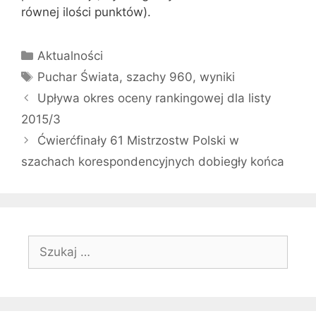
równej ilości punktów).
Kategorie
Aktualności
Tagi
Puchar Świata
,
szachy 960
,
wyniki
Upływa okres oceny rankingowej dla listy
2015/3
Ćwierćfinały 61 Mistrzostw Polski w
szachach korespondencyjnych dobiegły końca
Szukaj: