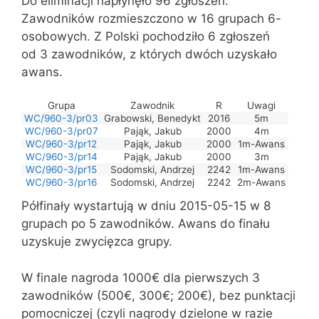
Do eliminacji napłynęło 96 zgłoszeń.
Zawodników rozmieszczono w 16 grupach 6-
osobowych. Z Polski pochodziło 6 zgłoszeń
od 3 zawodników, z których dwóch uzyskało
awans.
Grupa
Zawodnik
R
Uwagi
WC/960-3/pr03
Grabowski, Benedykt
2016
5m
WC/960-3/pr07
Pająk, Jakub
2000
4m
WC/960-3/pr12
Pająk, Jakub
2000
1m-Awans
WC/960-3/pr14
Pająk, Jakub
2000
3m
WC/960-3/pr15
Sodomski, Andrzej
2242
1m-Awans
WC/960-3/pr16
Sodomski, Andrzej
2242
2m-Awans
Półfinały wystartują w dniu 2015-05-15 w 8
grupach po 5 zawodników. Awans do finału
uzyskuje zwycięzca grupy.
W finale nagroda 1000€ dla pierwszych 3
zawodników (500€, 300€; 200€), bez punktacji
pomocniczej (czyli nagrody dzielone w razie