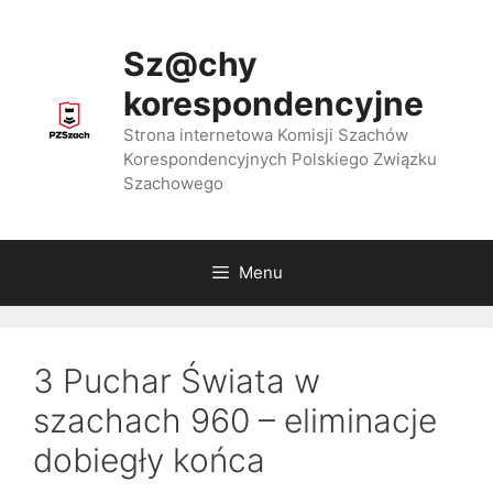
Przejdź
do
Sz@chy
treści
korespondencyjne
Strona internetowa Komisji Szachów
Korespondencyjnych Polskiego Związku
Szachowego
Menu
3 Puchar Świata w
szachach 960 – eliminacje
dobiegły końca