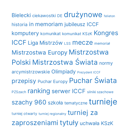
drużynowe
Bielecki
ciekawostki
DE
felieton
in memoriam
jubileusz ICCF
historia
Kongres
komputery
komunikat
komunikat KSzK
mecze
ICCF
Liga Mistrzów
LSS
memoriał
Mistrzostwa
Mistrzostwa Europy
Polski
Mistrzostwa Świata
normy
Olimpiady
arcymistrzowskie
Prezydent ICCF
Puchar Świata
przepisy
Puchar Europy
ranking
serwer ICCF
PZSzach
silniki szachowe
turnieje
szachy 960
szkoła
tematyczne
turniej za
turniej otwarty
turniej regionalny
zaproszeniami
tytuły
uchwała KSzK