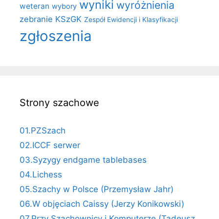
wyniki
wyróżnienia
weteran
wybory
zebranie KSzGK
Zespół Ewidencji i Klasyfikacji
zgłoszenia
Strony szachowe
01.PZSzach
02.ICCF serwer
03.Syzygy endgame tablebases
04.Lichess
05.Szachy w Polsce (Przemysław Jahr)
06.W objęciach Caissy (Jerzy Konikowski)
07.Przy Szachownicy i Komputerze (Tadeusz