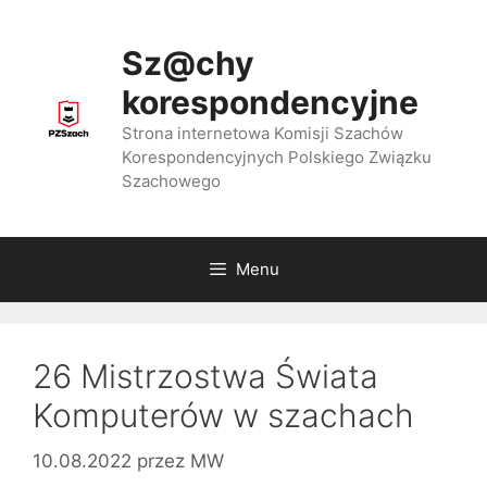
Przejdź
do
Sz@chy
treści
korespondencyjne
Strona internetowa Komisji Szachów
Korespondencyjnych Polskiego Związku
Szachowego
Menu
26 Mistrzostwa Świata
Komputerów w szachach
10.08.2022
przez
MW