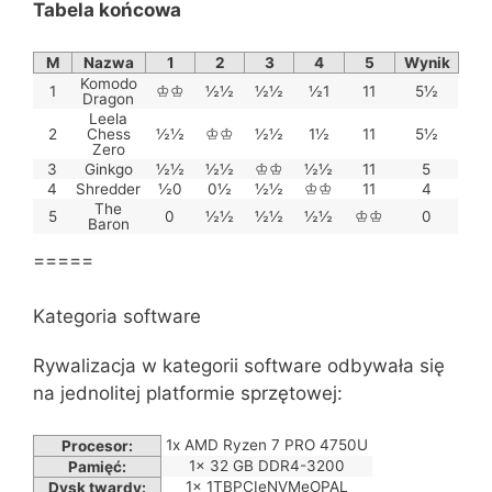
Tabela końcowa
M
Nazwa
1
2
3
4
5
Wynik
Komodo
1
♔♔
½½
½½
½1
11
5½
Dragon
Leela
2
Chess
½½
♔♔
½½
1½
11
5½
Zero
3
Ginkgo
½½
½½
♔♔
½½
11
5
4
Shredder
½0
0½
½½
♔♔
11
4
The
5
0
½½
½½
½½
♔♔
0
Baron
=====
Kategoria software
Rywalizacja w kategorii software odbywała się
na jednolitej platformie sprzętowej:
1x AMD Ryzen 7 PRO 4750U
Procesor:
1x 32 GB DDR4-3200
Pamięć:
1x 1TBPCIeNVMeOPAL
Dysk twardy: