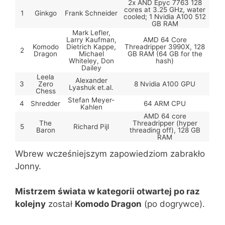
2x AND Epyc 7763 128
cores at 3.25 GHz, water
1
Ginkgo
Frank Schneider
cooled; 1 Nvidia A100 512
GB RAM
Mark Lefler,
Larry Kaufman,
AMD 64 Core
Komodo
Dietrich Kappe,
Threadripper 3990X, 128
2
Dragon
Michael
GB RAM (64 GB for the
Whiteley, Don
hash)
Dailey
Leela
Alexander
3
Zero
8 Nvidia A100 GPU
Lyashuk et.al.
Chess
Stefan Meyer-
4
Shredder
64 ARM CPU
Kahlen
AMD 64 core
The
Threadripper (hyper
5
Richard Pijl
Baron
threading off), 128 GB
RAM
Wbrew wcześniejszym zapowiedziom zabrakło
Jonny.
Mistrzem świata w kategorii otwartej po raz
kolejny
został
Komodo Dragon
(po dogrywce).