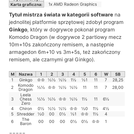
1x AMD Radeon Graphics
Karta graficzna:
Tytuł mistrza świata w kategorii software
na
jednolitej platformie sprzętowej zdobył program
Ginkgo
, który w dogrywce pokonał program
Komodo Dragon (w dogrywce 2 partiowy mecz
10m+10s zakończony remisem, a następnie
armagedon 6m+10 vs 3m+5s, też zakończony
remisem, ale czarnymi grał Ginkgo).
M
Nazwa
1
2
3
4
5
6
W
SB
1
Ginkgo
♔♔
½½
½½
1½
½1
11
7
28,25
Komodo
2
½½
♔♔
½½
½½
11
11
7
28,00
Dragon
Leela
3
Chess
½½
½½
♔♔
½½
1½
11
6½
Zero
4
Chiron
0½
½½
½½
♔♔
½0
1½
4½
5
Shredder
½0
00
0½
½1
♔♔
1½
4
The
6
00
00
00
0½
0½
♔♔
1
Baron
=====