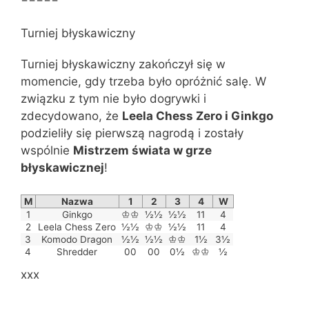
Turniej błyskawiczny
Turniej błyskawiczny zakończył się w
momencie, gdy trzeba było opróżnić salę. W
związku z tym nie było dogrywki i
zdecydowano, że
Leela Chess Zero i Ginkgo
podzieliły się pierwszą nagrodą i zostały
wspólnie
Mistrzem świata w grze
błyskawicznej
!
M
Nazwa
1
2
3
4
W
1
Ginkgo
♔♔
½½
½½
11
4
2
Leela Chess Zero
½½
♔♔
½½
11
4
3
Komodo Dragon
½½
½½
♔♔
1½
3½
4
Shredder
00
00
0½
♔♔
½
xxx