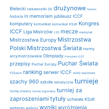
drużynowe
Bielecki
ciekawostki
DE
felieton
in memoriam
jubileusz ICCF
historia
Kongres
komputery
komunikat
komunikat KSzK
mecze
ICCF
Liga Mistrzów
LSS
memoriał
Mistrzostwa
Mistrzostwa Europy
Polski
Mistrzostwa Świata
normy
Olimpiady
arcymistrzowskie
Prezydent ICCF
Puchar Świata
przepisy
Puchar Europy
ranking
serwer ICCF
PZSzach
silniki szachowe
turnieje
szachy 960
szkoła
tematyczne
turniej za
turniej otwarty
turniej regionalny
zaproszeniami
tytuły
uchwała KSzK
wyniki
wyróżnienia
weteran
wybory