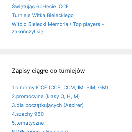
Świętując 60-lecie ICCF
Turnieje Witka Bieleckiego
Witold Bielecki Memorial/ Top players –
zakończył się!
Zapisy ciągłe do turniejów
1.o normy ICCF (CCE, CCM, IM, SIM, GM)
2.promocyjne (klasy O, H, M)
3.dla początkujących (Aspirer)
4.szachy 960
5.tematyczne
6.IME (open, eliminacje)