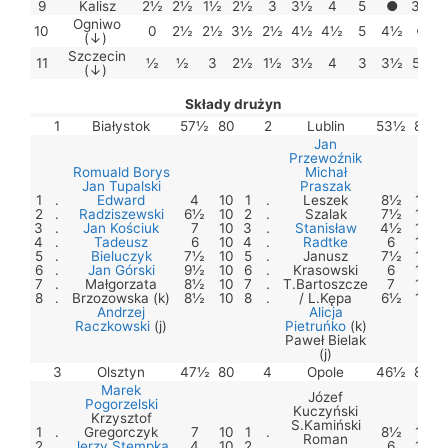
9
Kalisz
2½
2½
1½
2½
3
3½
4
5
●
3½
Ogniwo
10
0
2½
2½
3½
2½
4½
4½
5
4½
●
(↓)
Szczecin
11
½
½
3
2½
1½
3½
4
3
3½
5½
(↓)
Składy drużyn
1
Białystok
57½
80
2
Lublin
53½
80
Jan
Przewoźnik
Romuald Borys
Michał
Jan Tupalski
Praszak
1
.
Edward
4
10
1
.
Leszek
8½
10
2
.
Radziszewski
6½
10
2
.
Szalak
7½
10
3
.
Jan Kościuk
7
10
3
.
Stanisław
4½
10
4
.
Tadeusz
6
10
4
.
Radtke
6
10
5
.
Bieluczyk
7½
10
5
.
Janusz
7½
10
6
.
Jan Górski
9½
10
6
.
Krasowski
6
10
7
.
Małgorzata
8½
10
7
.
T.Bartoszcze
7
10
8
.
Brzozowska (k)
8½
10
8
.
/ L.Kępa
6½
10
Andrzej
Alicja
Raczkowski
(j)
Pietruńko
(k)
Paweł Bielak
(j)
3
Olsztyn
47½
80
4
Opole
46½
80
Marek
Józef
Pogorzelski
Kuczyński
Krzysztof
S.Kamiński
1
.
Gregorczyk
7
10
1
.
8½
10
Roman
2
.
Jerzy Stempka
4
10
2
.
6
10