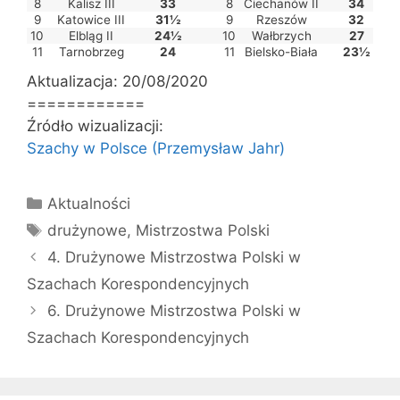
8
Kalisz III
33
8
Ciechanów II
34
9
Katowice III
31½
9
Rzeszów
32
10
Elbląg II
24½
10
Wałbrzych
27
11
Tarnobrzeg
24
11
Bielsko-Biała
23½
Aktualizacja: 20/08/2020
============
Źródło wizualizacji:
Szachy w Polsce (Przemysław Jahr)
Kategorie
Aktualności
Tagi
drużynowe
,
Mistrzostwa Polski
4. Drużynowe Mistrzostwa Polski w
Szachach Korespondencyjnych
6. Drużynowe Mistrzostwa Polski w
Szachach Korespondencyjnych