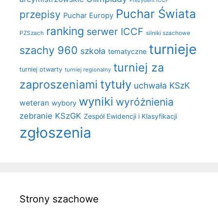
Prezydent ICCF
Puchar Świata
przepisy
Puchar Europy
ranking
serwer ICCF
PZSzach
silniki szachowe
turnieje
szachy 960
szkoła
tematyczne
turniej za
turniej otwarty
turniej regionalny
zaproszeniami
tytuły
uchwała KSzK
wyniki
wyróżnienia
weteran
wybory
zebranie KSzGK
Zespół Ewidencji i Klasyfikacji
zgłoszenia
Strony szachowe