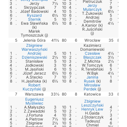
Pietruczuk
3
.
Jerzy
7½
10
3
.
7
10
Jerzy
4
.
Skrzypczak
7
10
4
.
9
10
Mularczyk
5
.
Józef Badowski
4
10
5
.
6½
10
T.Żukowski
6
.
Ryszard
6½
10
6
.
5
10
Andrzej
7
.
Sternik
5
10
7
.
0
10
Demitrów
8
.
Ewa Sławińska
6½
10
8
.
4½
10
A.Kanior (k)
(k)
R.Juściński
Marek
(j)
Tymoszczuk (j)
5
Jelenia Góra
41½
80
6
Wrocław
35
80
Zbigniew
Kazimierz
Warwaszyński
Domaniewski
1
.
Andrzej
5
10
1
.
Czesław
4½
10
2
.
Dzieniszewski
2½
10
2
.
Błaszczak
3½
10
3
.
Stanisław
5
10
3
.
Z.Michta
2½
10
4
.
Jodkowski
3
10
4
.
W.Tomczyk
6
10
5
.
M.Jasiński
6
10
5
.
R.Terebiński
5
10
6
.
Józef Jaracz
6½
10
6
.
W.Bąk
4½
10
7
.
A.Stecko
7
10
7
.
Janina
1
10
8
.
H.Jasińska (k)
6½
10
8
.
Rusek
(k)
8
10
Robert
Mirosław
Kuczyński
(j)
Perdek
(j)
7
Warszawa
33½
80
8
Katowice
33
80
Eugeniusz
Zbigniew
Myśliwiec
Leszczyński
1
.
A.Małyszko
3
10
1
.
4
10
Henryk Lew
2
.
Z.Zawadzki
5
10
2
.
7
10
H.Gaida
3
.
J.Fortuna
4
10
3
.
3
10
J.Stolarczyk
4
.
A.Pietrow
7½
10
4
.
4
10
Tadeusz
5
.
Zbigniew
2½
10
5
.
6
10
Chmiel
6
.
Borzyński
6
10
6
.
3½
10