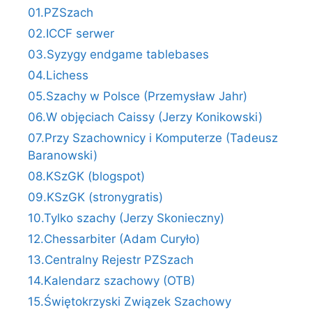
01.PZSzach
02.ICCF serwer
03.Syzygy endgame tablebases
04.Lichess
05.Szachy w Polsce (Przemysław Jahr)
06.W objęciach Caissy (Jerzy Konikowski)
07.Przy Szachownicy i Komputerze (Tadeusz
Baranowski)
08.KSzGK (blogspot)
09.KSzGK (stronygratis)
10.Tylko szachy (Jerzy Skonieczny)
12.Chessarbiter (Adam Curyło)
13.Centralny Rejestr PZSzach
14.Kalendarz szachowy (OTB)
15.Świętokrzyski Związek Szachowy