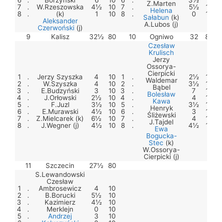
Z.Marten
7
.
W.Rzeszowska
4½
10
7
.
5½
10
Helena
8
.
(k)
1
10
8
.
0
10
Sałabun
(k)
Aleksander
A.Lubos (j)
Czerwoński
(j)
9
Kalisz
32½
80
10
Ogniwo
32
80
Czesław
Krulisch
Jerzy
Ossorya-
Cierpicki
1
.
Jerzy Szyszka
4
10
1
.
2½
10
Waldemar
2
.
W.Szyszka
4
10
2
.
3½
10
Bąbel
3
.
E.Budzyński
3
10
3
.
7
10
Bolesław
4
.
J.Orłowski
2½
10
4
.
4
10
Kawa
5
.
F.Juzl
3½
10
5
.
3½
10
Henryk
6
.
E.Murawski
4½
10
6
.
3
10
Śliżewski
7
.
Z.Mielcarek (k)
6½
10
7
.
4
10
J.Tajdel
8
.
J.Wegner (j)
4½
10
8
.
4½
10
Ewa
Bogucka-
Stec
(k)
W.Ossorya-
Cierpicki (j)
11
Szczecin
27½
80
S.Lewandowski
Czesław
1
.
Ambrosewicz
4
10
2
.
B.Borucki
5½
10
3
.
Kazimierz
4½
10
4
.
Merklejn
0
10
5
.
Andrzej
3
10