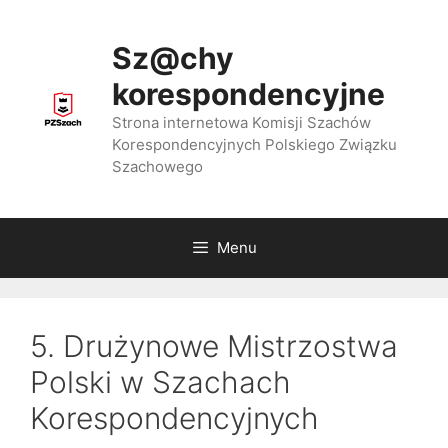
Przejdź
do
Sz@chy
treści
korespondencyjne
Strona internetowa Komisji Szachów
Korespondencyjnych Polskiego Związku
Szachowego
Menu
5. Drużynowe Mistrzostwa
Polski w Szachach
Korespondencyjnych