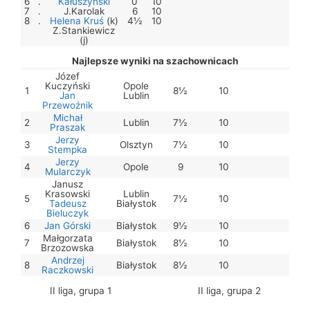
6
.
Kałuszyński
0
10
7
.
J.Karolak
6
10
8
.
Helena Kruś
(k)
4½
10
Z.Stankiewicz
(j)
Najlepsze wyniki na szachownicach
Józef
Kuczyński
Opole
1
8½
10
Jan
Lublin
Przewoźnik
Michał
2
Lublin
7½
10
Praszak
Jerzy
3
Olsztyn
7½
10
Stempka
Jerzy
4
Opole
9
10
Mularczyk
Janusz
Krasowski
Lublin
5
7½
10
Tadeusz
Białystok
Bieluczyk
6
Jan Górski
Białystok
9½
10
Małgorzata
7
Białystok
8½
10
Brzozowska
Andrzej
8
Białystok
8½
10
Raczkowski
II liga, grupa 1
II liga, grupa 2