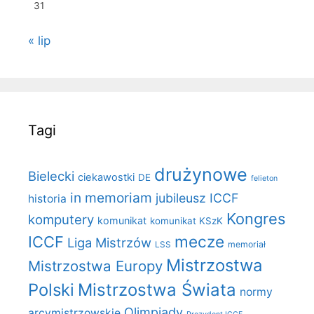
31
« lip
Tagi
drużynowe
Bielecki
ciekawostki
DE
felieton
in memoriam
jubileusz ICCF
historia
Kongres
komputery
komunikat
komunikat KSzK
mecze
ICCF
Liga Mistrzów
LSS
memoriał
Mistrzostwa
Mistrzostwa Europy
Polski
Mistrzostwa Świata
normy
Olimpiady
arcymistrzowskie