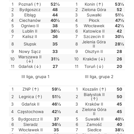
1
Poznań (↑)
52½
1
Konin (↑)
53½
2
Bydgoszcz
48
2
Zielona Góra
52
3
Elbląg
44
3
Suwałki
51½
4
Ciechanów
40½
4
Płock
47½
5
Ogniwo II
38
5
Włocławek
42½
6
Lublin II
36½
6
Katowice II
42
7
Kalisz II
36
7
Szczecin II
30½
Jelenia Góra
8
Słupsk
35
8
28½
II
9
Nowy Sącz
33
9
Olsztyn II
28
Warszawa II
10
31½
10
Kraków (↓)
26
(↓)
11
Gdańsk (↓)
27
11
Toruń (↓)
20
III liga, grupa 1
III liga, grupa 2
1
ZNP (↑)
59½
1
Koszalin (↑)
50
Białystok II
2
Legnica (↑)
51½
2
50
(↑)
3
Gdańsk II
46½
3
Kraków II
45
Zielona Góra
4
Częstochowa
42½
4
45
II
5
Bydgoszcz II
37
5
Suwałki II
40½
6
Sieradz
36½
6
Zamość
40
7
Włocławek II
35
7
Siedlce
38½