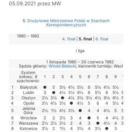
05.09.2021
przez
MW
5.
Drużynowe Mistrzostwa Polski w Szachach
Korespondencyjnych
1980 – 1982
4. finał
|
5. finał
|
6. finał
I liga
1 listopada 1980 – 30 czerwca 1982
Sędzia główny:
Witold Bielecki
, kierownik turnieju: Wacław M
System
kołowy, 8
1
2
3
4
5
6
7
8
9
10
szachownic
1
Białystok
●
5
5½
4½
5½
6
5½
4½
5½
8
2
Lublin
3
●
4½
3½
6½
6
5½
6
5½
5½
3
Olsztyn
2½
3½
●
4½
3½
5½
4½
6½
6½
5½
4
Opole
3½
4½
3½
●
4½
5
6
4
5½
4½
Jelenia
5
2½
1½
4½
3½
●
4
4
4½
5
5½
Góra
6
Wrocław
2
2
2½
3
4
●
5
4
4½
3½
7
Warszawa
2½
2½
3½
2
4
3
●
4½
4
3½
8
Katowice
3½
2
1½
4
3½
4
3½
●
3
3