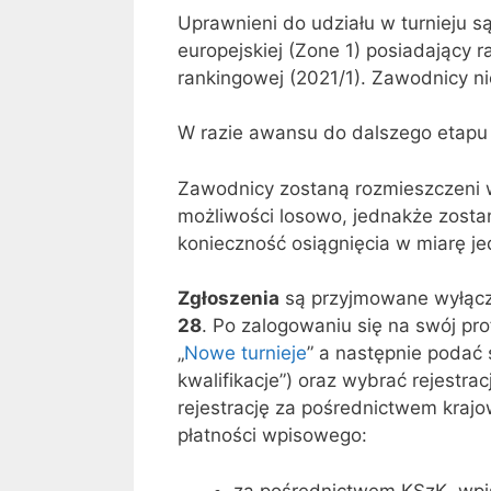
Uprawnieni do udziału w turnieju są
europejskiej (Zone 1) posiadający 
rankingowej (2021/1). Zawodnicy ni
W razie awansu do dalszego etapu 
Zawodnicy zostaną rozmieszczeni w
możliwości losowo, jednakże zostan
konieczność osiągnięcia w miarę j
Zgłoszenia
są przyjmowane wyłącz
28
. Po zalogowaniu się na swój pro
„
Nowe turnieje
” a następnie podać
kwalifikacje”) oraz wybrać rejestr
rejestrację za pośrednictwem krajo
płatności wpisowego:
za pośrednictwem KSzK, wp