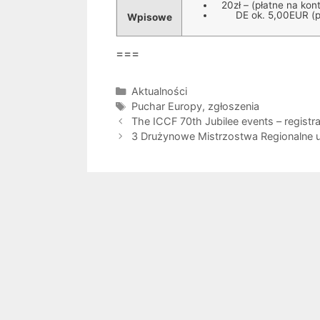
20zł – (płatne na kon
DE ok. 5,00EUR (p
Wpisowe
===
Kategorie
Aktualności
Tagi
Puchar Europy
,
zgłoszenia
The ICCF 70th Jubilee events – registrat
3 Drużynowe Mistrzostwa Regionalne 