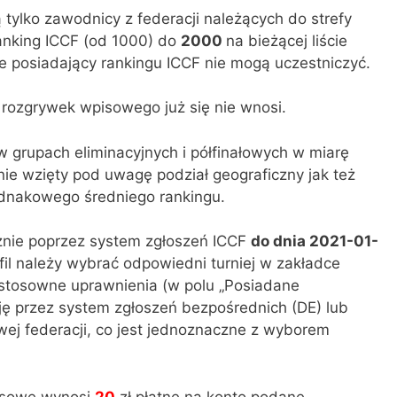
 tylko zawodnicy z federacji należących do strefy
ranking ICCF (od 1000) do
2000
na bieżącej liście
e posiadający rankingu ICCF nie mogą uczestniczyć.
rozgrywek wpisowego już się nie wnosi.
 grupach eliminacyjnych i półfinałowych w miarę
ie wzięty pod uwagę podział geograficzny jak też
ednakowego średniego rankingu.
nie poprzez system zgłoszeń ICCF
do dnia 2021-01-
fil należy wybrać odpowiedni turniej w zakładce
 stosowne uprawnienia (w polu „Posiadane
ację przez system zgłoszeń bezpośrednich (DE) lub
wej federacji, co jest jednoznaczne z wyborem
isowe wynosi
20
zł płatne na konto podane