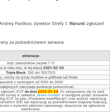
ndrey Pavlikov, dyrektor Strefy 1.
Warunki
zgłoszeń
wany za pośrednictwem serwera
eliminacje
ilość zawodników zwykle 7-11
az w roku-luty; w tej edycji
2021-02-20
Triple Block
: 350 dni (50/75/1)
, normy na tytuły możliwe w półfinale lub finale
awodnik z rankingiem od 1000 do 2000
ajlepszych (decyduje punktacja pomocnicza)
 zgłoszeń ICCF
do dnia
2020-01-28
. Po zalogowaniu się na swój
dni turniej w zakładce „
Nowe turnieje
” a następnie podać stosowne
king ICCF (w polu „Posiadane kwalifikacje”) oraz wybrać rejestrację
średnich (DE) lub rejestrację za pośrednictwem krajowej federacji,
naczne z wyborem płatności wpisowego; dopuszcza się zgłoszenia
wielokrotne.