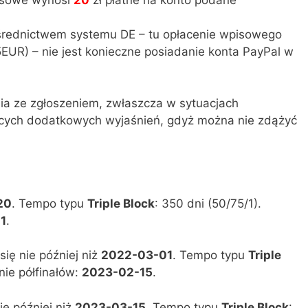
średnictwem systemu DE – tu opłacenie wpisowego
5EUR) – nie jest konieczne posiadanie konta PayPal w
nia ze zgłoszeniem, zwłaszcza w sytuacjach
cych dodatkowych wyjaśnień, gdyż można nie zdążyć
20
. Tempo typu
Triple Block
: 350 dni (50/75/1).
1
.
ię nie później niż
2022-03-01
. Tempo typu
Triple
nie półfinałów:
2023-02-15
.
ie później niż
2023-03-15
. Tempo typu
Triple Block
: