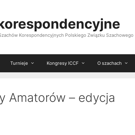
korespondencyjne
i Szachów Korespondencyjnych Polskiego Związku Szachowego
Turnieje
Kongresy ICCF
O szachach
y Amatorów – edycja