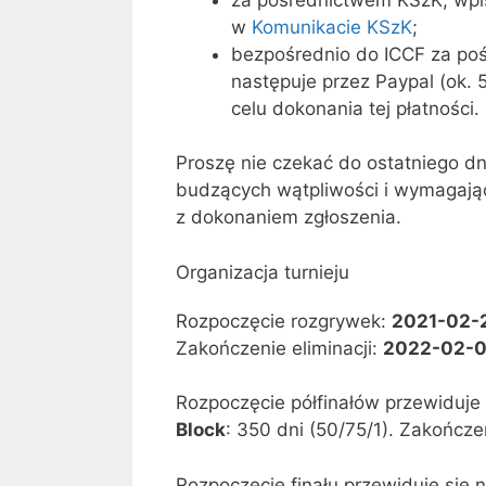
w
Komunikacie KSzK
;
bezpośrednio do ICCF za po
następuje przez Paypal (ok. 
celu dokonania tej płatności.
Proszę nie czekać do ostatniego d
budzących wątpliwości i wymagają
z dokonaniem zgłoszenia.
Organizacja turnieju
Rozpoczęcie rozgrywek:
2021-02-
Zakończenie eliminacji:
2022-02-0
Rozpoczęcie półfinałów przewiduje s
Block
: 350 dni (50/75/1). Zakończe
Rozpoczęcie finału przewiduje się n