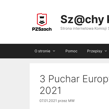
Przejdź
do
Sz@chy 
treści
Strona internetowa Komisj
O stronie
Pomoc
Przepisy
3 Puchar Europ
2021
07.01.2021
przez
MW