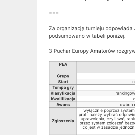
===
Za organizację turnieju odpowiada A
podsumowano w tabeli poniżej.
3 Puchar Europy Amatorów rozgry
PEA
Grupy
Start
r
Tempo gry
Klasyfikacja
rankingowy
Kwalifikacja
z
Awans
dwóch n
wyłącznie poprzez system
profil należy wybrać odpowie
uprawnienia, czyli swój ran
Zgłoszenia
przez system zgłoszeń bezpo
co jest w zasadzie jednoz