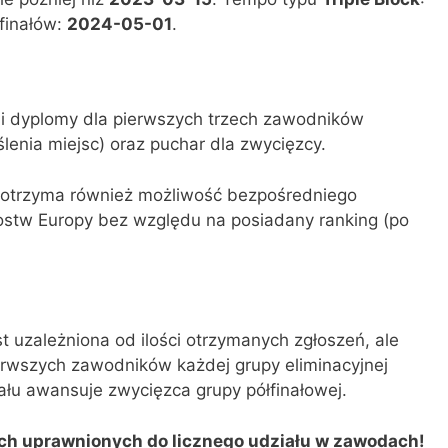
finałów:
2024-05-01
.
i dyplomy dla pierwszych trzech zawodników
lenia miejsc) oraz puchar dla zwycięzcy.
 otrzyma również możliwość bezpośredniego
zostw Europy bez względu na posiadany ranking (po
 uzależniona od ilości otrzymanych zgłoszeń, ale
erwszych zawodników każdej grupy eliminacyjnej
ału awansuje zwycięzca grupy półfinałowej.
ch uprawnionych do licznego udziału w zawodach!