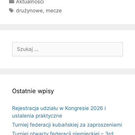
Kategorie
Aktualności
Tagi
drużynowe
,
mecze
Szukaj:
Ostatnie wpisy
Rejestracja udziału w Kongresie 2026 i
ustalenia praktyczne
Turniej federacji kubańskiej za zaproszeniami
Turniej otwarty federacji niemieckiej – 3rd