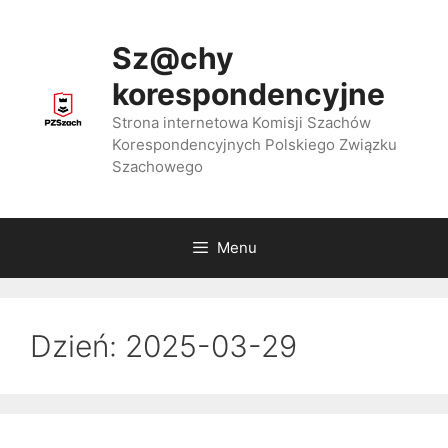
Przejdź
do
Sz@chy
treści
korespondencyjne
Strona internetowa Komisji Szachów
Korespondencyjnych Polskiego Związku
Szachowego
Menu
Dzień:
2025-03-29