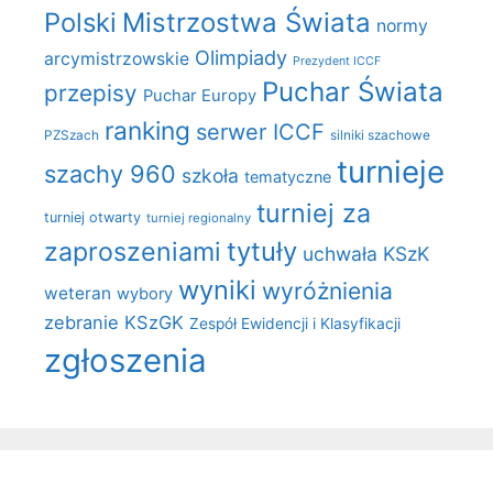
Polski
Mistrzostwa Świata
normy
Olimpiady
arcymistrzowskie
Prezydent ICCF
Puchar Świata
przepisy
Puchar Europy
ranking
serwer ICCF
PZSzach
silniki szachowe
turnieje
szachy 960
szkoła
tematyczne
turniej za
turniej otwarty
turniej regionalny
zaproszeniami
tytuły
uchwała KSzK
wyniki
wyróżnienia
weteran
wybory
zebranie KSzGK
Zespół Ewidencji i Klasyfikacji
zgłoszenia