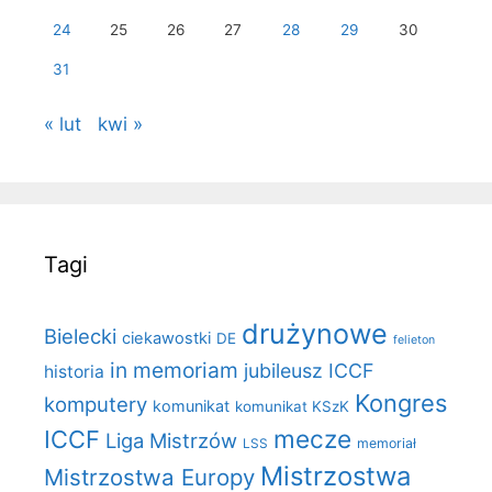
24
25
26
27
28
29
30
31
« lut
kwi »
Tagi
drużynowe
Bielecki
ciekawostki
DE
felieton
in memoriam
jubileusz ICCF
historia
Kongres
komputery
komunikat
komunikat KSzK
mecze
ICCF
Liga Mistrzów
LSS
memoriał
Mistrzostwa
Mistrzostwa Europy