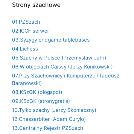
Strony szachowe
01.PZSzach
02.ICCF serwer
03.Syzygy endgame tablebases
04.Lichess
05.Szachy w Polsce (Przemysław Jahr)
06.W objęciach Caissy (Jerzy Konikowski)
07.Przy Szachownicy i Komputerze (Tadeusz
Baranowski)
08.KSzGK (blogspot)
09.KSzGK (stronygratis)
10.Tylko szachy (Jerzy Skonieczny)
12.Chessarbiter (Adam Curyło)
13.Centralny Rejestr PZSzach