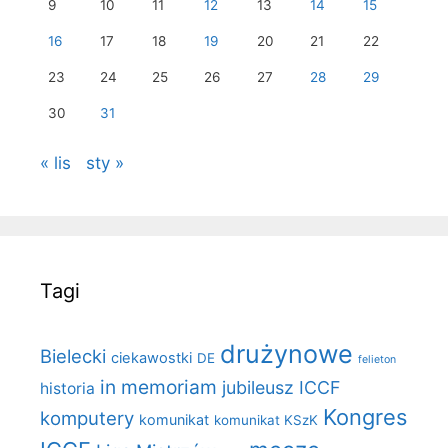
9
10
11
12
13
14
15
16
17
18
19
20
21
22
23
24
25
26
27
28
29
30
31
« lis
sty »
Tagi
drużynowe
Bielecki
ciekawostki
DE
felieton
in memoriam
jubileusz ICCF
historia
Kongres
komputery
komunikat
komunikat KSzK