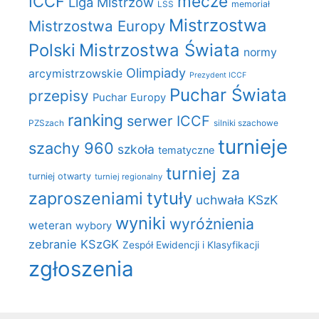
mecze
ICCF
Liga Mistrzów
LSS
memoriał
Mistrzostwa
Mistrzostwa Europy
Polski
Mistrzostwa Świata
normy
Olimpiady
arcymistrzowskie
Prezydent ICCF
Puchar Świata
przepisy
Puchar Europy
ranking
serwer ICCF
PZSzach
silniki szachowe
turnieje
szachy 960
szkoła
tematyczne
turniej za
turniej otwarty
turniej regionalny
zaproszeniami
tytuły
uchwała KSzK
wyniki
wyróżnienia
weteran
wybory
zebranie KSzGK
Zespół Ewidencji i Klasyfikacji
zgłoszenia