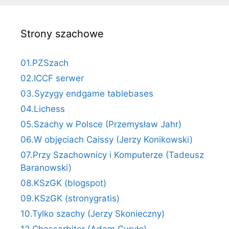
Strony szachowe
01.PZSzach
02.ICCF serwer
03.Syzygy endgame tablebases
04.Lichess
05.Szachy w Polsce (Przemysław Jahr)
06.W objęciach Caissy (Jerzy Konikowski)
07.Przy Szachownicy i Komputerze (Tadeusz
Baranowski)
08.KSzGK (blogspot)
09.KSzGK (stronygratis)
10.Tylko szachy (Jerzy Skonieczny)
12.Chessarbiter (Adam Curyło)