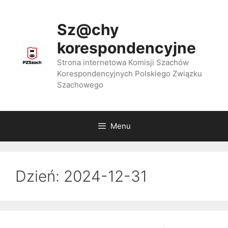
Przejdź
do
Sz@chy
treści
korespondencyjne
Strona internetowa Komisji Szachów
Korespondencyjnych Polskiego Związku
Szachowego
Menu
Dzień:
2024-12-31