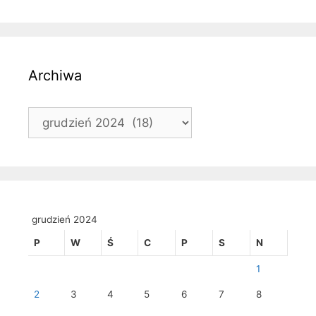
Archiwa
Archiwa
grudzień 2024
P
W
Ś
C
P
S
N
1
2
3
4
5
6
7
8