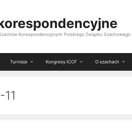
korespondencyjne
i Szachów Korespondencyjnych Polskiego Związku Szachowego
Turnieje
Kongresy ICCF
O szachach
-11