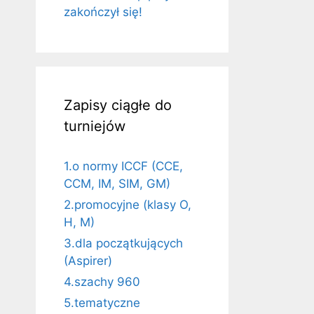
zakończył się!
Zapisy ciągłe do
turniejów
1.o normy ICCF (CCE,
CCM, IM, SIM, GM)
2.promocyjne (klasy O,
H, M)
3.dla początkujących
(Aspirer)
4.szachy 960
5.tematyczne