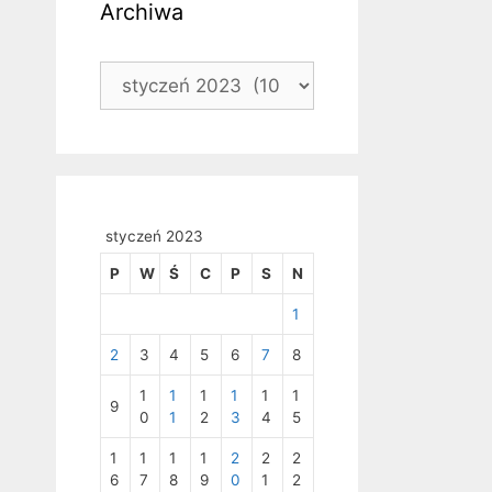
Archiwa
Archiwa
styczeń 2023
P
W
Ś
C
P
S
N
1
2
3
4
5
6
7
8
1
1
1
1
1
1
9
0
1
2
3
4
5
1
1
1
1
2
2
2
6
7
8
9
0
1
2