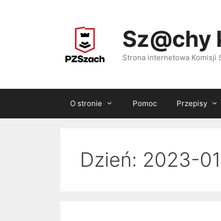
Przejdź
do
Sz@chy 
treści
Strona internetowa Komisj
O stronie
Pomoc
Przepisy
Dzień:
2023-01