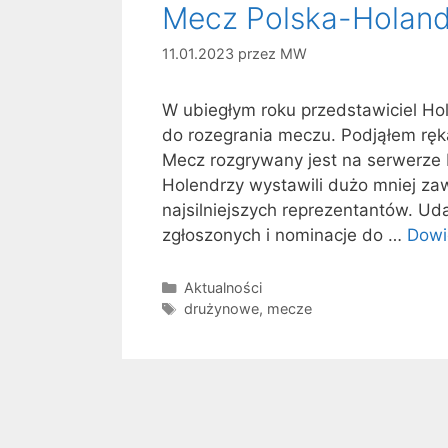
Mecz Polska-Holand
11.01.2023
przez
MW
W ubiegłym roku przedstawiciel Hol
do rozegrania meczu. Podjąłem ręk
Mecz rozgrywany jest na serwerze
Holendrzy wystawili dużo mniej za
najsilniejszych reprezentantów. U
zgłoszonych i nominacje do …
Dowi
Kategorie
Aktualności
Tagi
drużynowe
,
mecze