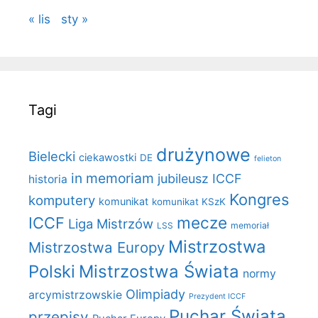
« lis
sty »
Tagi
drużynowe
Bielecki
ciekawostki
DE
felieton
in memoriam
jubileusz ICCF
historia
Kongres
komputery
komunikat
komunikat KSzK
mecze
ICCF
Liga Mistrzów
LSS
memoriał
Mistrzostwa
Mistrzostwa Europy
Polski
Mistrzostwa Świata
normy
Olimpiady
arcymistrzowskie
Prezydent ICCF
Puchar Świata
przepisy