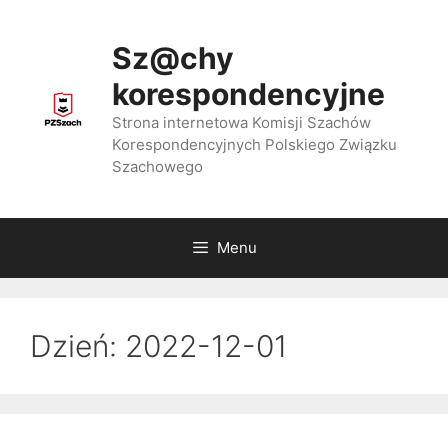
Przejdź
do
Sz@chy
treści
korespondencyjne
Strona internetowa Komisji Szachów
Korespondencyjnych Polskiego Związku
Szachowego
Menu
Dzień:
2022-12-01