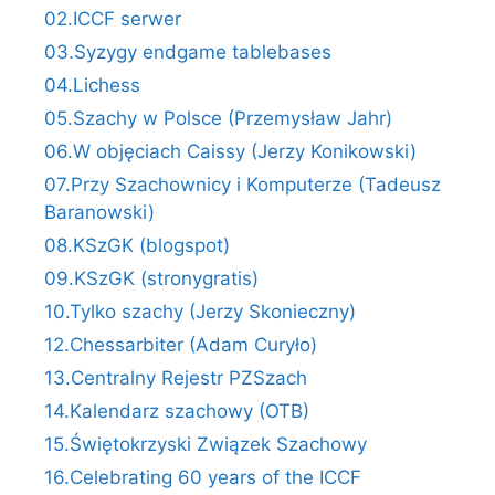
02.ICCF serwer
03.Syzygy endgame tablebases
04.Lichess
05.Szachy w Polsce (Przemysław Jahr)
06.W objęciach Caissy (Jerzy Konikowski)
07.Przy Szachownicy i Komputerze (Tadeusz
Baranowski)
08.KSzGK (blogspot)
09.KSzGK (stronygratis)
10.Tylko szachy (Jerzy Skonieczny)
12.Chessarbiter (Adam Curyło)
13.Centralny Rejestr PZSzach
14.Kalendarz szachowy (OTB)
15.Świętokrzyski Związek Szachowy
16.Celebrating 60 years of the ICCF