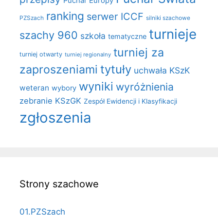
Puchar Europy
ranking
serwer ICCF
PZSzach
silniki szachowe
turnieje
szachy 960
szkoła
tematyczne
turniej za
turniej otwarty
turniej regionalny
zaproszeniami
tytuły
uchwała KSzK
wyniki
wyróżnienia
weteran
wybory
zebranie KSzGK
Zespół Ewidencji i Klasyfikacji
zgłoszenia
Strony szachowe
01.PZSzach