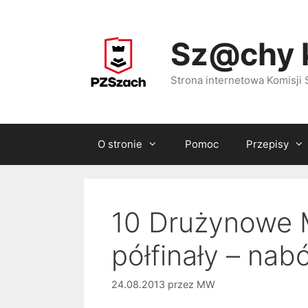
Przejdź
do
Sz@chy 
treści
Strona internetowa Komisj
O stronie
Pomoc
Przepisy
10 Drużynowe M
półfinały – nab
24.08.2013
przez
MW