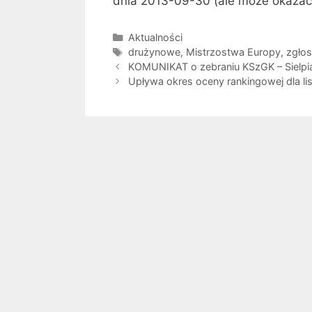
dnia 2013-09-30 (ale może okazać 
Kategorie
Aktualności
Tagi
drużynowe
,
Mistrzostwa Europy
,
zgłos
KOMUNIKAT o zebraniu KSzGK – Sielpia
Upływa okres oceny rankingowej dla li