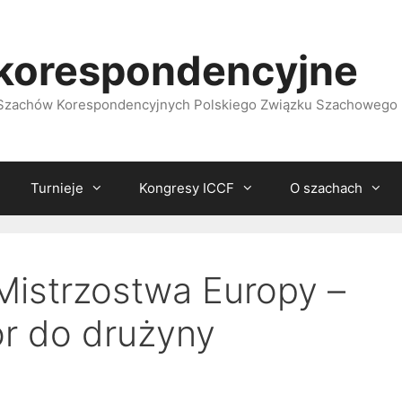
korespondencyjne
i Szachów Korespondencyjnych Polskiego Związku Szachowego
Turnieje
Kongresy ICCF
O szachach
istrzostw​a Europy –
ór do drużyny