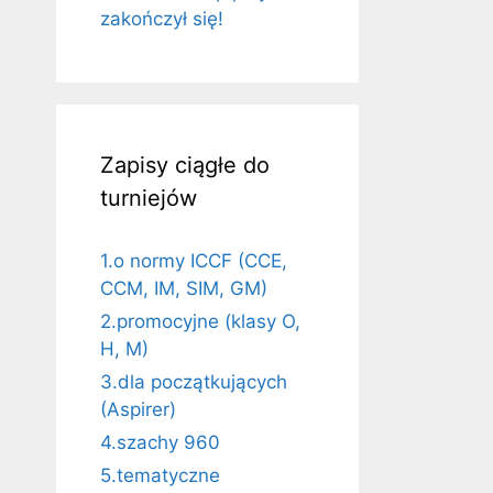
zakończył się!
Zapisy ciągłe do
turniejów
1.o normy ICCF (CCE,
CCM, IM, SIM, GM)
2.promocyjne (klasy O,
H, M)
3.dla początkujących
(Aspirer)
4.szachy 960
5.tematyczne