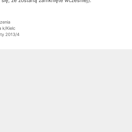
się, że zostaną zamknięte wcześniej).
zenia
 k/Kielc
sty 2013/4